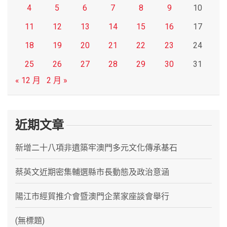
4
5
6
7
8
9
10
11
12
13
14
15
16
17
18
19
20
21
22
23
24
25
26
27
28
29
30
31
« 12 月
2 月 »
近期文章
新增二十八項非遺築牢澳門多元文化傳承基石
蔡英文近期密集輔選縣市長動態及政治意涵
陽江市經貿推介會暨澳門企業家座談會舉行
(無標題)