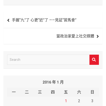
文
手握“九”了 心更“近”了 ——見証“習馬會”
章
導
當政治家愛上社交媒體
覽
S
e
a
r
2016 年 1 月
c
h
一
二
三
四
五
六
日
1
2
3