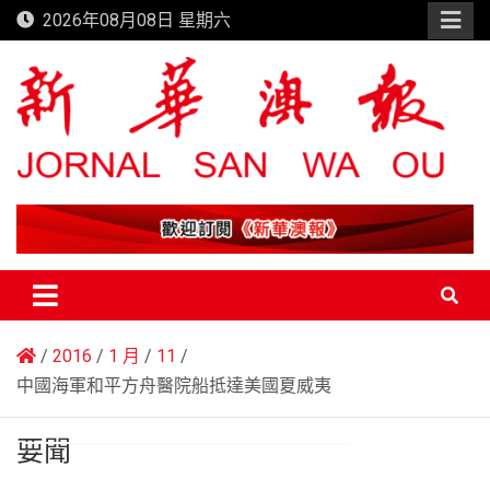
Skip
2026年08月08日 星期六
to
content
新華澳報
2016
1 月
11
中國海軍和平方舟醫院船抵達美國夏威夷
要聞