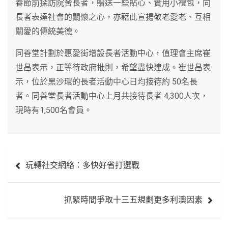
春節前探訪院舍長者，贈送一些貼心、實用小禮包，向
長者表達社會的關懷之心，亦藉此宣揚敬老愛老、互相
關愛的傳統美德。
同善堂計劃於惠愛街增設長者活動中心，值理會主席崔
世昌表示，正等待政府批則，希望盡快建成。崔世昌表
示，位於黑沙環的長者活動中心日均接待約 50名長
者。同善堂長者活動中心上月共接待長者 4,300人次，
現時有1,500名會員。
文
玩轉社交網絡：多快好省打選戰
章
導
抓緊時間爭取十三五規劃更多利澳因素
覽