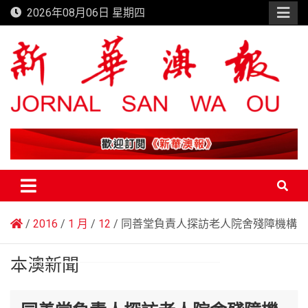
Skip
2026年08月06日 星期四
to
content
新華澳報
2016
1 月
12
同善堂負責人探訪老人院舍殘障機構
本澳新聞