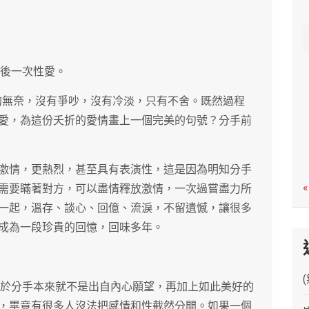
c
h
最後一次性愛。
實的無奈，沒有爭吵，沒有冷淡，只有不舍。既然過程
愛，為這份夭折的愛情畫上一個完美的句號？分手前
激情，更熱烈，甚至具有表演性，這是因為明知分手
«
需要瞞著對方，可以盡情釋放激情，一次過嘗盡力所
一起，溫存、談心、回億、流淚，不留遺憾，讓很多
成為一段珍貴的回憶，回味多年。
在於分手本來就不是出自內心願望，再加上如此美好的
，畢竟有很多人沒法把感情和性截然分開。如果一個