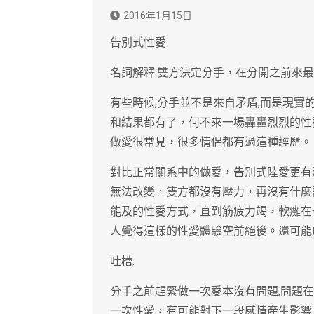
2016年1月15日
告別式性愛
名詞解釋:雙方決定分手，在分開之前來
有些時候,分手並不是來自矛盾,而是現
和結果都有了，何不來一場轟轟烈烈的性
做愛很常見，很多情侶都有過這種經歷。
對比正常關系中的做愛，告別式陸愛更有
無法改變，雙方都沒有壓力，再沒有什麼
能及的性愛方式，直到筋疲力竭，軟癱在
人覺得這樣的性愛體驗空前絕後。還可能
吐槽:
分手之前趕緊做一次愛本沒有問題,問題
一次性愛，有可能對下一段感情產生影響