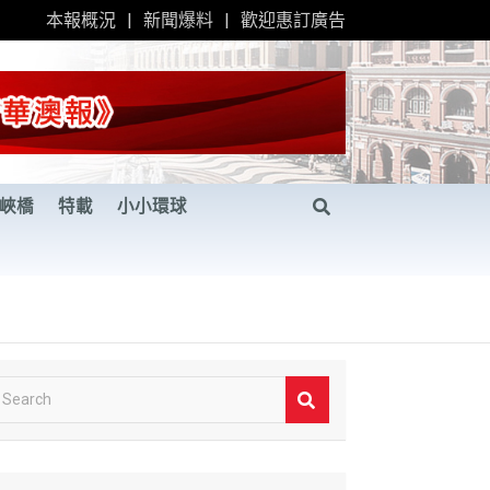
本報概況
新聞爆料
歡迎惠訂廣告
峽橋
特載
小小環球
S