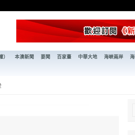
權）
本澳新聞
要聞
百家臺
中華大地
海峽兩岸
海
愛
e
a
r