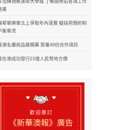
岑浩輝視察澳琴大學城 了解開學前各項工作
進展
橫琴單牌車北上爭取年內落實 擬採用預約制
平衡車流
粵澳名優商品展開幕 簽署49份合作項目
粵在澳成功發行25億人民幣地方債