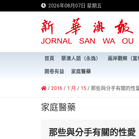
Skip
2026年08月07日 星期五
to
content
新華澳報
首頁
華澳人語（永逸）
兩岸觀察（富
開卷有益
家庭醫藥
2016
1 月
15
那些與分手有關的性
家庭醫藥
那些與分手有關的性愛