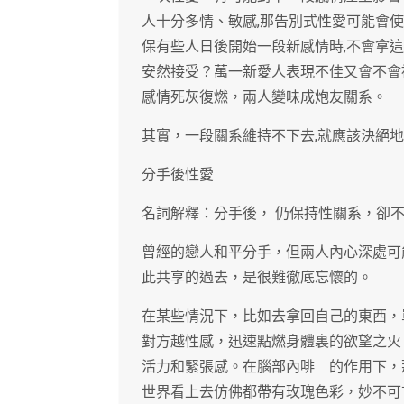
人十分多情、敏感,那告別式性愛可能會
保有些人日後開始一段新感情時,不會拿
安然接受？萬一新愛人表現不佳又會不會
感情死灰復燃，兩人變味成炮友關系。
其實，一段關系維持不下去,就應該決絕
分手後性愛
名詞解釋：分手後， 仍保持性關系，卻
曾經的戀人和平分手，但兩人內心深處可
此共享的過去，是很難徹底忘懷的。
在某些情況下，比如去拿回自己的東西，
對方越性感，迅速點燃身體裏的欲望之火
活力和緊張感。在腦部內啡 的作用下，
世界看上去仿佛都帶有玫瑰色彩，妙不可