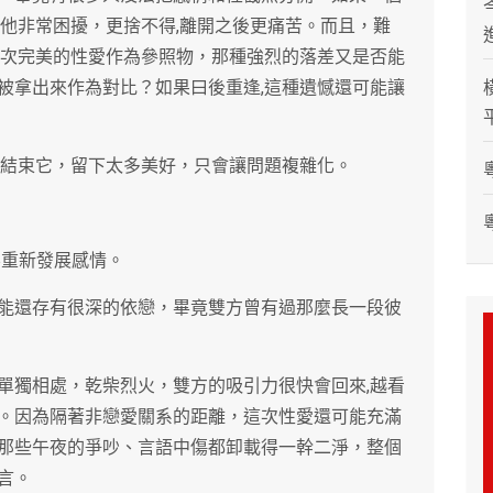
使他非常困擾，更捨不得,離開之後更痛苦。而且，難
這次完美的性愛作為參照物，那種強烈的落差又是否能
被拿出來作為對比？如果曰後重逢,這種遺憾還可能讓
地結束它，留下太多美好，只會讓問題複雜化。
不重新發展感情。
能還存有很深的依戀，畢竟雙方曾有過那麼長一段彼
單獨相處，乾柴烈火，雙方的吸引力很快會回來,越看
。因為隔著非戀愛關系的距離，這次性愛還可能充滿
那些午夜的爭吵、言語中傷都卸載得一幹二淨，整個
言。