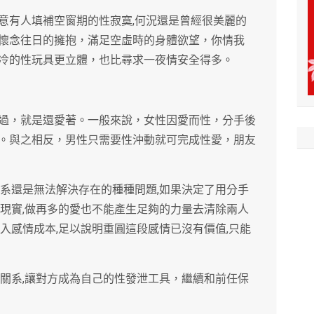
意有人填補空窗期的性寂寞,何況還是曾經很美麗的
懷念往日的擁抱，滿足空虛時的身體欲望，你情我
冷的性玩具更立體，也比尋求一夜情安全得多。
過，就是還愛著。一般來說，女性因愛而性，分手後
。與之相反，男性只需要性沖動就可完成性愛，朋友
關系還是無法解決存在的種種問題,如果決定了用分手
過現實,做再多的愛也不能產生足夠的力量去清除兩人
入感情成本,足以說明重圓這段感情已沒有價值,只能
性關系,讓對方成為自己的性發泄工具，繼續和前任保