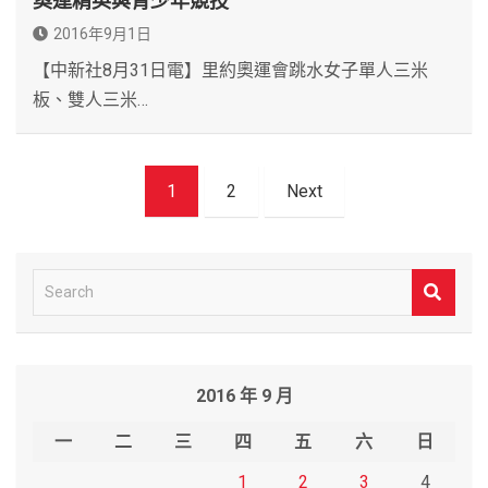
奧運精英與青少年競技
2016年9月1日
【中新社8月31日電】里約奧運會跳水女子單人三米
板、雙人三米…
文
1
2
Next
章
導
覽
S
e
a
r
2016 年 9 月
c
h
一
二
三
四
五
六
日
1
2
3
4