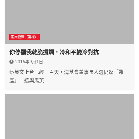
兩岸觀察（富權）
你停擺我乾脆擺爛，冷和平變冷對抗
2016年9月1日
蔡英文上台已經一百天，海基會董事長人選仍然「難
產」，這與馬英…