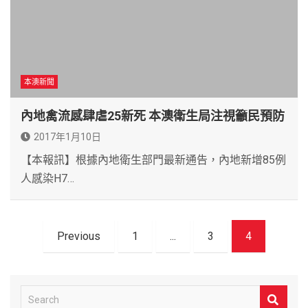
本澳新聞
內地禽流感肆虐25新死 本澳衛生局注視籲民預防
2017年1月10日
【本報訊】根據內地衛生部門最新通告，內地新增85例
人感染H7…
文
Previous
1
...
3
4
章
導
覽
S