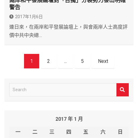
兩岸和平發展論壇對「台獨」分裂勢力發出明確
警告
2017年1月6日
連日來，在兩岸和平發展論壇上，與會兩岸人士高度評
價中共中央總…
文
1
2
...
5
Next
章
導
覽
S
e
a
r
2017 年 1 月
c
h
一
二
三
四
五
六
日