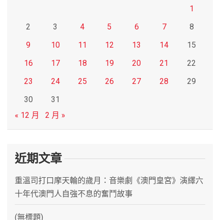
1
2
3
4
5
6
7
8
9
10
11
12
13
14
15
16
17
18
19
20
21
22
23
24
25
26
27
28
29
30
31
« 12 月
2 月 »
近期文章
重溫司打口摩天輪的歲月：音樂劇《澳門皇宮》演繹六
十年代澳門人自強不息的奮鬥故事
(無標題)