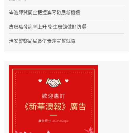
岑浩輝冀閩企把握澳琴發展新機遇
皮膚癌發病率上升 衛生局籲做好防曬
治安警察局局長伍素萍宣誓就職