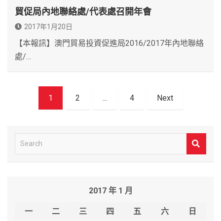
貿促局內地聯絡處/代表處召開年會
2017年1月20日
【本報訊】澳門貿易投資促進局2016/2017年內地聯絡
處/…
文
1
2
...
4
Next
章
導
覽
S
e
a
r
2017 年 1 月
c
h
一
二
三
四
五
六
日