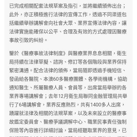
已完成相關配套法規草案及指引，並將繼續頒佈出台；
此外，亦正積極進行法律的宣傳工作，透過不同渠道包
括繼續舉辦講解會向社會大眾、業界宣傳法律內容，讓
法律實施能確保以公平、合理及有效的方式處理因醫療
事故引致的糾紛。
鑒於《醫療事故法律制度》與醫療業界息息相關，衛生
局持續在法律草擬、諮詢、修訂等各個階段與業界保持
緊密溝通。配合法律的頒佈，當局隨即透過手機短信、
發函給各醫院、本澳60多醫療團體、各學術機構，協助
通知醫生、所屬醫療人員、會員等，出席當局舉辦的各
業界專場講解會；去年12月衛生局聯同金融管理局共舉
行了6場講解會，業界反應熱烈，共有1400多人出席，
踴躍就法律及相關的法規草案，以及未來設立的醫療事
故鑑定委員會、醫療爭議調解中心、職業民事責任強制
保險等內容進行詳細討論，當局經聽取業界的意見，已