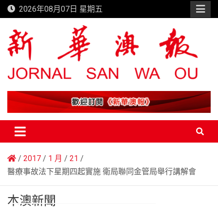
Skip
2026年08月07日 星期五
to
content
新華澳報
2017
1 月
21
醫療事故法下星期四起實施 衛局聯同金管局舉行講解會
本澳新聞