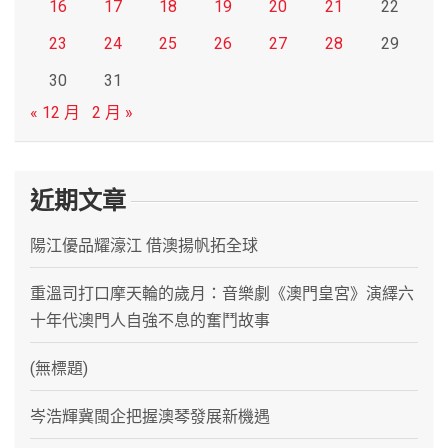
16
17
18
19
20
21
22
23
24
25
26
27
28
29
30
31
« 12 月
2 月 »
近期文章
陽江優品耀濠江 借澳揚帆拓全球
重溫司打口摩天輪的歲月：音樂劇《澳門皇宮》演繹六
十年代澳門人自強不息的奮鬥故事
(無標題)
岑浩輝冀閩企把握澳琴發展新機遇