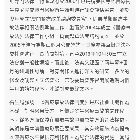
訂專門法律，特區政府於2000年已聘請美國等地醫療衛
生專家完成澳門醫療衛生體制進行調查評估報告，並於
翌年成立“澳門醫療改革諮詢委員會”，開展草擬醫療事
故法等相關法例準備工作，繼而於2004年成立《醫療事
故法》法律工作小組，負責起草法案諮詢文本，並於
2005年進行為期兩個月公開諮詢，其後亦將草擬之法案
交社會進行了長時間討論，直至2013年10月30日在立
法會獲一般性通過。而此後，法案又經歷了兩年零8個
月的細則性討論，對有關條文進行深入的研究、多次的
修改及調整。立法會第三常設委員會亦曾開展為期兩個
半月的諮詢程序，才編制成最終文本。
衛生局強調，《醫療事故法律制度》是以社會共識作為
基礎，訂明醫患雙方一旦懷疑發生醫療事故的處理程
序，從多方面保障在醫療事故中醫患雙方的合法權益，
其頒佈是本澳醫療發展重要成果，其有效實施將為提高
本澳醫療水平提供有利條件。為配合法律的實施，當局