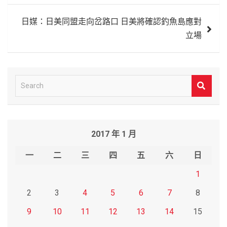
導
日媒：日美同盟走向岔路口 日美將確認釣魚島應對
覽
立場
S
e
a
r
2017 年 1 月
c
h
一
二
三
四
五
六
日
1
2
3
4
5
6
7
8
9
10
11
12
13
14
15