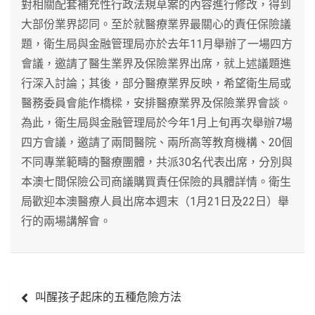
對相關配套補充性行政法規草案的內容進行修改，得到
大部份業界認同。至於就醫療業界最關心的責任保險議
題，衛生局與金融管理局亦於去年11月舉辦了一場四方
會議，邀請了醫生業界及保險業界出席，就上述議題進
行深入討論；其後，部分醫療業界反映，希望衛生局或
醫務委員會能作橋樑，安排醫療業界及保險業界會談。
為此，衛生局與金融管理局於今年1月上旬再次舉辦7場
四方會議，邀請了兩間醫院、兩所高等教育機構、20個
不同專業範疇的醫療團體，共派30名代表出席，分別與
本澳七間保險公司商議購買責任保險的具體詳情。衛生
局歡迎本澳醫療人員出席本週末（1月21日及22日）舉
行的兩場講解會。
文
叫醒孩子起床的五種危險方法
章