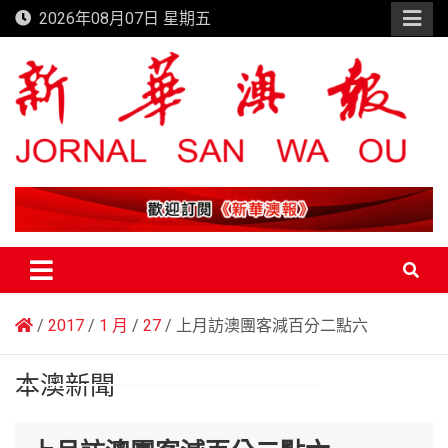
Skip
2026年08月07日 星期五
to
content
新華澳報
2017
1 月
27
上月訪澳團客減百分二點六
本澳新聞