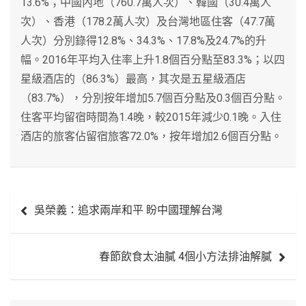
13.6%；中國內地（760.7萬人次）、韓國（30.4萬人
次）、香港（178.2萬人次）及台灣地區住客（47.7萬
人次）分別錄得12.8%、34.3%、17.8%及24.7%的升
幅。2016年平均入住率上升1.8個百分點至83.3%；以四
星級酒店的（86.3%）最高，其次是五星級酒店
（83.7%），分別按年增加5.7個百分點及0.3個百分點。
住客平均留宿時間為1.4晚，較2015年減少0.1晚。入住
酒店的旅客佔留宿旅客72.0%，按年增加2.6個百分點。
文
吳榮義：追求兩岸和平 盼中國理解台灣
章
導
春節飲食太油膩 4個小方法排油解膩
覽