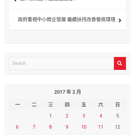
章
導
政府重視中小微企發展 繼續扶持改善營商環境
覽
S
e
a
r
2017 年 2 月
c
h
一
二
三
四
五
六
日
1
2
3
4
5
6
7
8
9
10
11
12