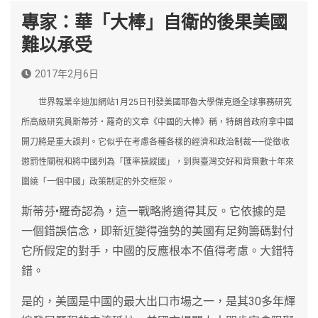
專家：華「大棒」自衛的後果美國
難以承受
2017年2月6日
世界報業辛迪加網站1月25日刊發美國耶魯大學傑克遜全球事務研究
所高級研究員斯蒂芬‧羅奇的文章《中國的大棒》稱，特朗普政府拿中國
開刀將是重大誤判。它似乎在考慮各種各樣的經濟和政治制裁——從徵收
懲罰性關稅和將中國列為「匯率操縱國」，到與臺灣交好和背棄數十年來
圍繞「一個中國」政策制定的外交框架。
斯蒂芬•羅奇認為，這一戰略將適得其反。它依據的是
一個錯誤信念，即新近變得強勢的美國有足夠籌碼對付
它所假定的對手，中國的反應根本不值得考慮。大錯特
錯。
是的，美國是中國的最大出口市場之一，是其30多年輝