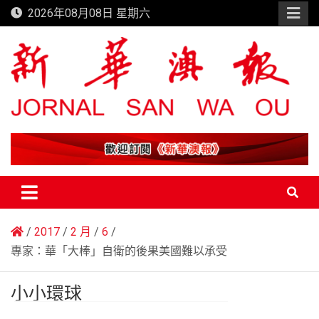
Skip
2026年08月08日 星期六
to
content
新華澳報
2017
2 月
6
專家：華「大棒」自衛的後果美國難以承受
小小環球