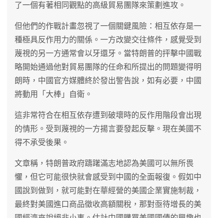
了一個有著相同觀點的高級貿易團隊來策劃進攻。
但他們的作戰計畫忽視了一個關鍵風險：相互依存是一
種極具反作用力的關係。一方改變交往條件，感覺受到
蔑視的另一方通常會以牙還牙。當特朗普的抨擊中國戰
略開始通過他對貿易團隊的任命和所提出的問題變得明
朗時，中國官方媒體終於發出警告說，如有必要，中國
將動用「大棒」自衛。
這非常符合在相互依存遭到破壞時的反作用階段會出現
的情形。受到蔑視的一方揚言要發起反擊。現在美國不
得不承受後果。
文章稱，特朗普政府躊躇滿志地認為美國可以無所畏
懼，但它可能很快就會感受到中國的全面報復。假如中
國說到做到，就可能對在華經營的美國企業實施制裁，
最終對美國進口商品徵收高額關稅，那對亟待增長的美
國經濟來說絕非小事。估計中國購買美國國債的興趣也