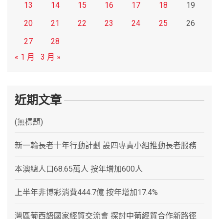
13
14
15
16
17
18
19
20
21
22
23
24
25
26
27
28
« 1 月
3 月 »
近期文章
(無標題)
新一輪長者十年行動計劃 設四專責小組推動長者服務
本澳總人口68.65萬人 按年增加600人
上半年非博彩消費444.7億 按年增加17.4%
灣區葡西語國家經貿交流會 探討中葡經貿合作新路徑