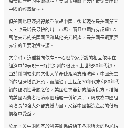
煌發展歷程的中流砥柱。美國市場關上大門肯定會阻礙
中國的經濟增長。
但美國也已經變得嚴重依賴中國，後者現在是美國第三
大、也是增長最快的出口市場。而且中國持有超過1.25
萬億美元的美國國債和其他美元資產，是美國長期預算
赤字的重要融資來源。
文章稱，這種雙向依存——心理學家所說的相互依賴在
經濟中的表現——有其深刻的根源。上世紀80年代初，
由於剛剛結束的文化大革命使經濟支離破碎，中國急需
新的經濟增長源頭。而經過了上世紀70年代末和80年代
初的破壞性滯脹之後，美國也需要新的經濟良方。拮据
的美國消費者把這兩個難題一併解決了，既成為中國經
濟增長的強大外部支援力量，又從中國製造產品的低廉
價格中受益。
於是，美中兩國基於利害關係締結了各取所需的尷尬婚