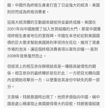
姻。中國作為終極生產者打造了日益強大的經濟，美國
則欣然成為終極消費者。
這兩大經濟體的互動越來越愉快並最終成癮。美國在
2001年向中國敞開了加入世貿組織的大門，那是中國獲
得終極生產者地位的里程碑。中國在本世紀初對美國國
債的巨大需求幫助美國將利率保持在低位，維持了資產
市場的泡沫，讓這個終極消費者得以寅吃卯糧——直到
2008年音樂戛然而止。
但經濟上的相互依存歸根結底是一種極具破壞性的關
係。相互依存的最終轉折就在於此：一方把目光轉向國
內並開始攻擊另一方，以便重拾其身份中缺失的那一部
分。
文章稱，特朗普適時出現了，他把矛頭指向中國，稱中
國是處心積慮阻止美國變得偉大的惡棍。特朗普還組建