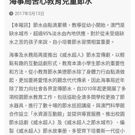
海事局苦心教育兒童節水
2017年3月13日
【本報訊】節水由點滴累積，教導從幼小開始。澳門是
缺水城市，超過95%淡水由內地供應，對於從未受過缺
水之苦的孩子來說，自小培養節水習慣相當重要。
海事及水務局再度推出《威水超人》節水宣傳劇，以輕
鬆有趣的互動話劇形式，教育本澳小學生節水的重要性
和方法。從小教育節水美德節水除了身體力行由點滴做
起，更加要將愛惜水的觀念代代傳承，因此海事局近年
除了致力向社會各界宣傳節水，自2010年起更開展了多
項校園節水教育工作，包括協助全澳多間學校更換了節
水器具，進行了數十場的節水巡迴講座，與澳門科學館
合作設立「水資源互動館」並提供導賞服務，推出校園
節水話劇《威水超人》及《威水超人之節水城市》、編
製《威水超人》節水故事册、多管齊下培養新一代從小