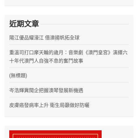
近期文章
陽江優品耀濠江 借澳揚帆拓全球
重溫司打口摩天輪的歲月：音樂劇《澳門皇宮》演繹六
十年代澳門人自強不息的奮鬥故事
(無標題)
岑浩輝冀閩企把握澳琴發展新機遇
皮膚癌發病率上升 衛生局籲做好防曬