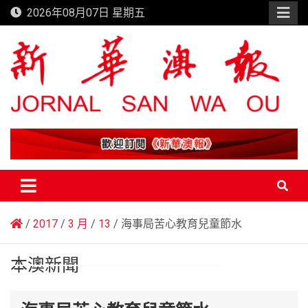
Skip
2026年08月07日 星期五
to
content
新華澳報
2017
3 月
13
海事局苦心教育兒童節水
本澳新聞