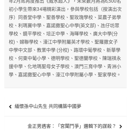
年2月底再度推出《威水超人》，未來數月將為6,500名
初小學生帶來34場精彩演出，參與學校包括（按演出次
序）同善堂中學、聖善學校、聖玫瑰學校、菜農子弟學
校、利瑪竇中學、嘉諾撒聖心中學(英文部)、氹仔坊眾
學校、鏡平學校、培正中學、海暉學校、廣大中學(分
校)、婦聯學校、濠江中學附屬英才學校、聖羅撒女子
中學中文部、教業中學 (分校)、路環中葡學校、新華學
校、何東中葡小學、德明學校、聖德蘭學校、陳瑞祺永
援中學、化地瑪聖母女子學校、澳門三育中學、青洲小
學、嘉諾撒聖心中學、濠江中學附屬小學、聖家學校。
文
緬懷孫中山先生 共同構築中國夢
章
導
金正男遇害：「宮闈鬥爭」邏輯下的謀殺？
覽