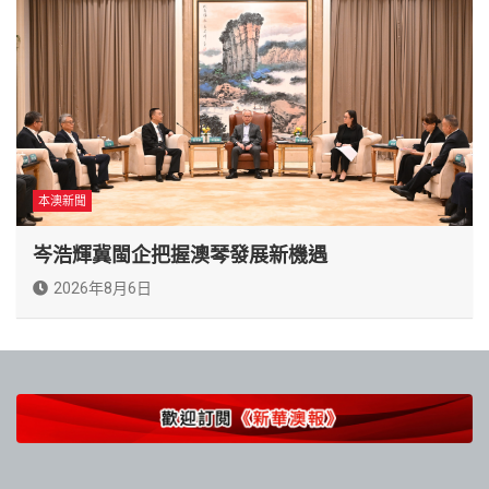
本澳新聞
岑浩輝冀閩企把握澳琴發展新機遇
2026年8月6日