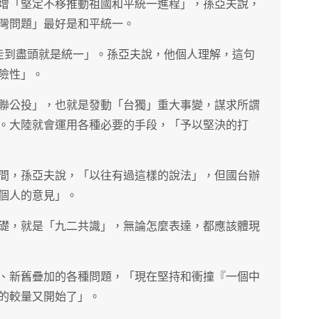
增「堅定不移推動祖國和平統一進程」，孫亞夫說，
灣問題」最好是和平統一。
走到盡頭就是統一」。孫亞夫說，他個人理解，這句
險性」。
聯公投」，也就是發動「台獨」重大事變，謀求所謂
。大陸就會運用各種必要的手段，「予以堅決的打
間，孫亞夫說，「以往有過這樣的說法」，但國台辦
個人的意見」。
礎，就是「九二共識」，無論怎麼表達，都應該體現
、新舊疊加的各種問題，「現在堅持和衝撞『一個中
的較量又開始了」。