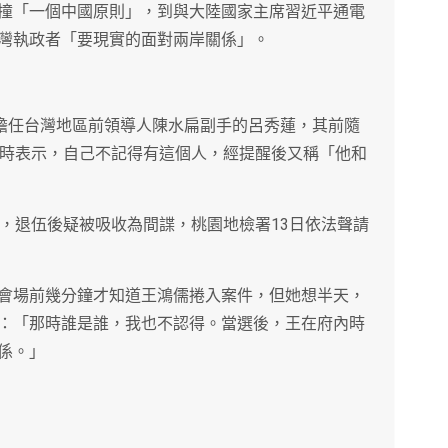
撞「一個中國原則」，到與大陸國家主席習近平通電
灣執政者「要現實的面對兩岸關係」。
曾擔任台灣地區前領導人陳水扁副手的呂秀蓮，其前隨
問時表示，自己不記得有這個人，經提醒後又稱「他和
儒，退伍後疑被吸收為間諜，桃園地檢署13日依法聲請
會場前幾分鐘才知道王鴻儒捲入案件，但她想半天，
：「那時誰是誰，我也不認得。當選後，王在府內時
係。」