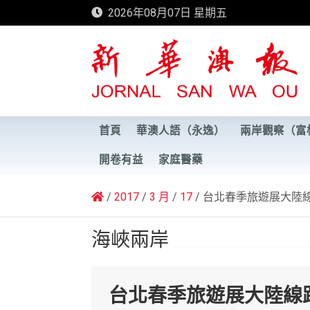
Skip
2026年08月07日 星期五
to
content
新華澳報
首頁
華澳人語（永逸）
兩岸觀察（富
開卷有益
家庭醫藥
2017
3 月
17
台北春季旅遊展大陸
海峽兩岸
台北春季旅遊展大陸線