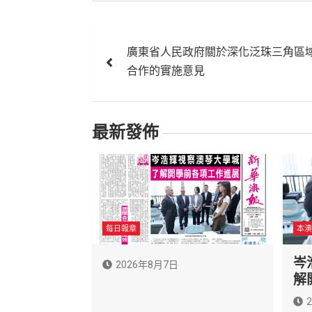
文
廣東省人民政府關於深化泛珠三角區
章
合作的實施意見
導
覽
最新發佈
每日報章
本澳
岑
2026年8月7日
解