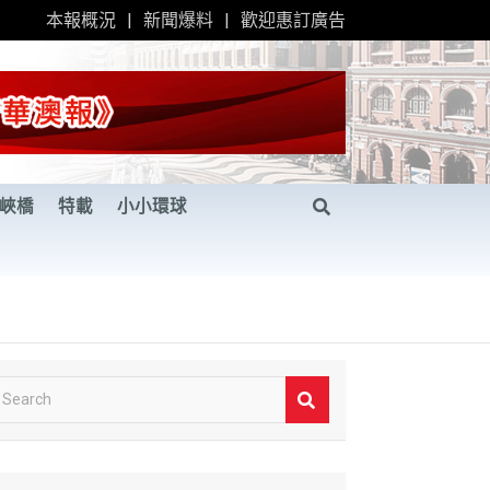
本報概況
新聞爆料
歡迎惠訂廣告
峽橋
特載
小小環球
S