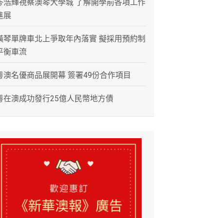
岑浩輝視察澳琴大學城 了解開學前各項工作
進展
橫琴單牌車北上爭取年內落實 擬採用預約制
平衡車流
粵澳名優商品展開幕 簽署49份合作項目
粵在澳成功發行25億人民幣地方債