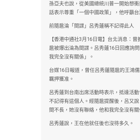
孫亞夫也說，從美國總統川普一開始想衝
話表示尊重「一個中國政策」，他呼籲台
前隨扈淪「間諜」呂秀蓮稱不記得此人
【香港中通社3月16日電】台北消息：
扈被爆出淪為間諜。呂秀蓮16日回應詢
我完全沒有關係」。
台媒16日報道，曾任呂秀蓮隨扈的王鴻
羈押獲准。
呂秀蓮到台南出席活動時表示，抵達活動
不記得有這個人。經隨扈提醒後，呂又說
間不長，她沒有聯絡，他和我完全沒有關
呂秀蓮說，王在他就任後也沒待多久。