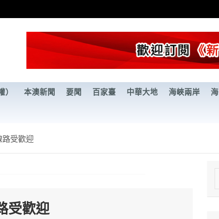
權）
本澳新聞
要聞
百家臺
中華大地
海峽兩岸
海
線路受歡迎
e
a
路受歡迎
r