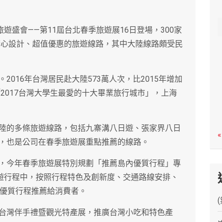
c
h
遊盛會——第11屆台北春季旅遊展16日登場，300家
出精心設計、超值優惠的旅遊線路，其中大陸線路頗受民
016年台灣居民赴大陸573萬人次，比2015年增加
「2017台灣大學生最愛的十大畢業旅行城市」，上海
陸的多條旅遊線路，包括九寨溝八日遊、張家界八日
«
，也是公司在春季旅遊展重點推薦的線路。
，今年春季旅遊展特別規劃「推薦島內優質行程」專
旅遊行程中，按照行程特色及創新度、交通路線安排、
條優質行程推薦給消費者。
台灣伴手禮暨觀光特產展，推廣台灣小吃和特色產