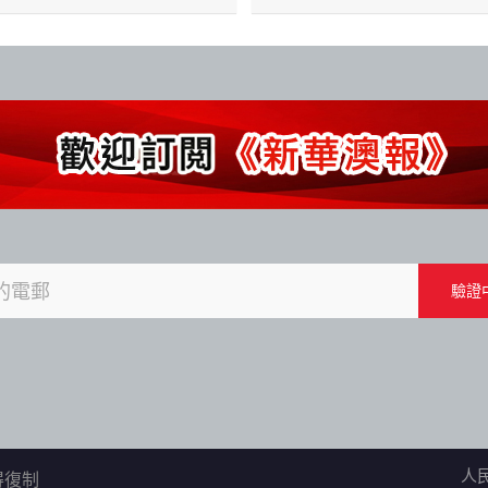
人
不得復制