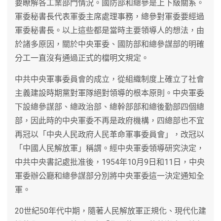
要瞭解各工業部門情況。國防部和總參是上下級關系。
軍委秘書長代表軍委主席處理事務，總參對軍委要經過
軍委秘書長。以上這些都是當時主要領導人的想法，由
於諸多原因，關於中央軍委、國防部和總參謀部的明確
分工一直沒有通過正式的檔明文規定。
中共中央軍事委員會的成立，從組織制度上確立了社會
主義建設時期黨對軍隊絕對領導的根本原則。中央軍委
下設總參謀部、總政治部、總幹部部和總後勤部四個總
部，因此時的中央軍委不再是政府機構，四總部也不宜
再冠以「中央人民政府人民革命軍事委員會」，改冠以
「中國人民解放軍」稱謂。經中央軍委領導研究決定，
中共中央書記處批准後，1954年10月9日和11日，中央
軍委辦公廳和總參謀部分別將中央軍委這一決定通知全
軍。
20世紀50年代中期，隨著人民解放軍正規化、現代化建