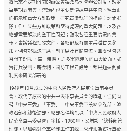
將原來不定期召開的辦公會議改為例會辦公制度，規定
每星期五開會，會議內容主要是傳達中共中央、毛澤東
的指示和重大方針政策，研究貫徹執行的措施；討論軍
隊工作中某些方針政策和亟待處理的重大問題，以及各
總部需要解決的全軍性問題；聽取各種重要情況的彙
報。會議議程預發文件，各總部及有關軍兵種首長參
加。例會記錄送主席、副主席及有關單位。軍委例會共
召開了84次，這一時期，許多軍隊建設的重大問題，如
實行兵役制、薪金制、國防工程建設等，都是通過例會
制度來研究部署的。
1949年10月成立的中央人民政府人民革命軍事委員
會，取代了原來的中共中央軍事委員會的職能，但仍簡
稱「中央軍委」「軍委」。中央軍委下設總參謀部、總
政治部和總後勤部，總部名稱均冠以「中央人民政府人
民革命軍事委員會」字樣。1950年，又增設了總幹部管
理部，以加強對全軍幹部工作的統一管理和為實行軍銜