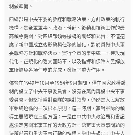
制做準備。
四總部是中央軍委的參謀和戰略決策、方針政策的執行
機構，是全軍軍事、政治、幹部、後勤和技術工作的最
高領導機關。對四總部領導機構的調整和充實，不僅適
應了新中國成立後形勢與任務的變化，對於貫徹中央軍
委戰略方針和戰略決策、實行全軍的集中統一，建設現
代化、正規化的強大國防軍，以及指揮和保障人民解放
軍所擔負各項任務的完成，發揮了重大作用。
儘管在1949年10月至1954年9月期間，僅在國家政權體
制內設立了中央軍事委員會，沒有在黨內再設中央軍事
委員會，但堅持黨對軍隊的絕對領導，仍然是人民解放
軍始終遵循的一項根本原則。這一時期，黨對軍隊的領
導主要體現在三個方面：一是由中共中央政治局和書記
處決定有關軍事工作的大政方針，決定重大軍事問題的
決策部署和重大軍事行動的指揮。黨中央規定：中央人