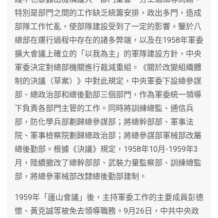
特別是部門之間的工作缺乏統籌安排，政出多門，造成
部隊工作忙亂，使部隊建設受到了一定的影響。鑒於八
總部在運行過程中存在的諸多弊端，以及在1958年軍委
擴大會議上確立的「以我為主」的軍隊建設方針，中央
軍委決定對總部機關進行裁減重組。《關於改變組織體
制的決議（草案）》中對此規定，中央軍委下設總參謀
部、總政治部和總後勤部三個部門，作為軍委統一領導
下負責各部門主管的工作。同時將訓練總監、通信兵
部，防化學兵部劃歸總參謀部；將總幹部部、軍事法
院、軍事檢察院劃歸總政治部；將總參謀部軍械部改屬
總後勤部。根據《決議》規定，1958年10月-1959年3
月，陸續撤改了總幹部部、武裝力量監察部、訓練總監
部，將總參軍械部改隸總後勤部建制。
1959年「廬山會議」後，主持軍委工作的主要成員彭德
懷、黃克誠等被免去領導職務。9月26日，中共中央政