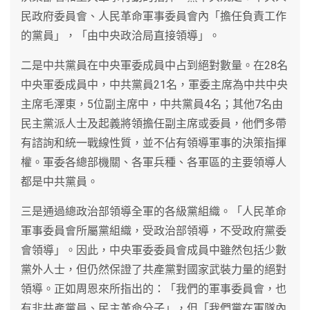
民政府委員會、人民革命軍事委員會內「擔任負責工作
的黨員」，「由中央政洽局直接領導」。
二是中共黨員在中央軍委成員中占到絕對數量。在28名
中央軍委成員中，中共黨員21名，軍委主席為中共中央
主席毛澤東，5位副主席中，中共黨員4名；其他7名由
民主黨派人士及起義將領擔任副主席或委員，他們多帶
有諮詢和統一戰線性質，並不佔有領導軍事的決策指揮
權。軍委各總部機關、各軍兵種、各軍區的主要領導人
都是中共黨員。
三是通過總政治部領導全軍的各級黨組織。「人民革命
軍事委員會所屬黨組織，受政治部領導，不受政府黨委
會領導」。因此，中央軍委委員會成員中雖然包括少數
黨外人士，但仍然保證了共產黨對國家武裝力量的絕對
領導。正如周恩來所指出的：「我們的軍事委員會，也
有非共產黨員、民主革命分子」，但「我們黨在軍隊內