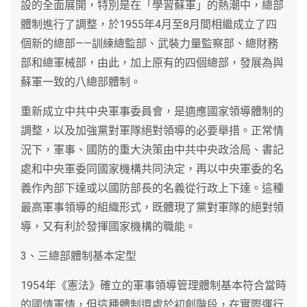
設的全面展開，特別是在「學習蘇軍」的熱潮中，總部
體制進行了調整，於1955年4月至8月間相繼成立了四
個新的總部——訓練總監部、武裝力量監察部、總財務
部和總軍械部，由此，加上原有的四個總部，發展為與
蘇軍一致的八總部體制。
重新成立中共中央軍事委員會，是適應國家領導體制的
調整，以及加強黨對軍隊絕對領導的必要舉措。正常情
況下，軍事、國防的重大決策由中共中央政洽局、書記
處和中央軍委同國家機構共同決定，再以中央軍委的名
義作內部下達或以國防部長的名義從行政上下達。這種
最高軍事領導的組織形式，既體現了黨對軍隊的絕對領
導，又有利於發揮國家機構的職能。
3、三總部體制基本定型
1954年《憲法》確立的軍事領導管理體制基本符合當時
的國情軍情，但這種體制還處於初創階段，在實際運行