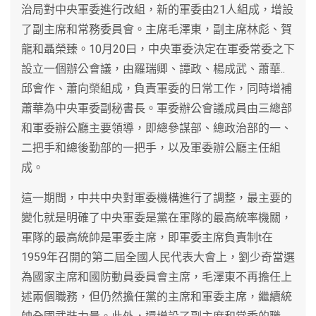
治局對中央軍委進行改組，新的軍委由21人組成，增設
了副主席和常務委員會。主席毛澤東，副主席林彪、賀
龍和聶榮臻。10月20曰，中央軍委決定在軍委常委之下
設立一個辦公會議，由羅瑞卿、譚政、楊成武、蕭華..
邱會作、蕭向榮組成，負責軍委的日常工作，同時增補
蕭華為中央軍委副秘書長。軍委辦公會議成員由三總部
和軍委辦公廳主要領導，即總參謀部、總政治部的一、
二把手和總後勤部的一把手，以及軍委辦公廳主任組
成。
這一期間，中共中央對軍委機構進行了調整，最主要的
變化就是明確了中央軍委是黨在軍隊的最高統率機關，
軍隊的最高統帥是軍委主席，即軍委主席負責制t在
1959年召開的第二屆全國人民代表大會上，劉少奇當選
為國家主席和國防動員委員會主席，毛澤東不再擔任上
述兩個職務，但仍然擔任黨的主席和軍委主席，繼續統