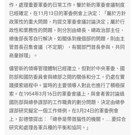
作，處理重要軍委的日常工作。鑒於新的軍委會議制度
已經確定，在11月13日的軍委例會上決定：「屬於方針
政策性的重大問題，均提交軍委會議討論決定；屬於行
政性和業務性的問題，則分別由總長、總政治部主任、
總後部長等自行解決，如關係到幾個部的問題，則由主
管首長召集會議（不定期），有關部門首長參與，共同
商量辦理」。
儘管新的領導管理體制已經建立，但對於中央軍委、國
防部和國防委員會與總部之間的關係和分工，仍處在實
踐摸索過程中。當時的主要領導人對此也進行了積極探
索。在1954年3月16日的軍委會議上，與會者曾討論過
國防部與總參謀部的工作職責的劃分問題，決定由總參
謀部研究擬定一個工作條例。在3月24日的軍委例會
上，彭德懷提出：「總參是帶首腦性的機關，……要綜合
研究和處理各軍兵種的平衡和協同。」