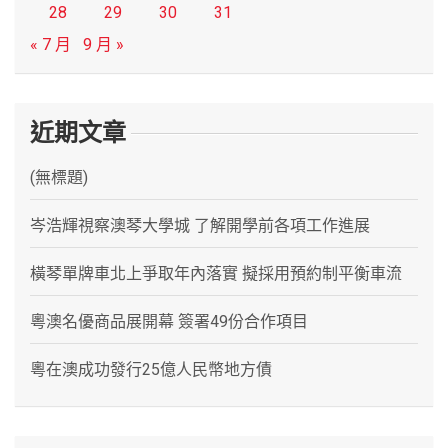
28
29
30
31
« 7 月
9 月 »
近期文章
(無標題)
岑浩輝視察澳琴大學城 了解開學前各項工作進展
橫琴單牌車北上爭取年內落實 擬採用預約制平衡車流
粵澳名優商品展開幕 簽署49份合作項目
粵在澳成功發行25億人民幣地方債