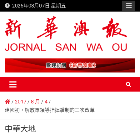
Skip
2026年08月07日 星期五
to
content
新華澳報
2017
8 月
4
建國初，解放軍領導指揮體制的三次改革
中華大地