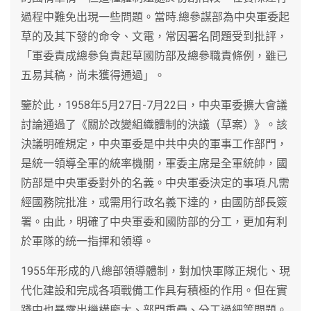
過程中難免出現一些問題。當時.總參謀部為中央軍委起
草的及其下發的命令、文電，常因署名問題受到批評，
「軍委責成總參負責起草國防部及總參職責條例，雖已
五易其稿，尚未獲得通過」。
鑒於此，1958年5月27日-7月22曰，中央軍委擴大會議
討論通過了《關於改變組織體制的決議（草案）》。該
決議明確規定，中央軍委是中共中央的軍事工作部門，
是統一領導全軍的統率機關，軍委主席是全軍統帥，國
防部是中央軍委對外的名義。中央軍委決定的事項.凡需
經國務院批准，或需用行政名義下達的，由國防部長簽
署。由此，明確了中央軍委和國防部的分工，更加有利
於軍隊的統一指揮和領導。
1955年形成的八總部領導體制，對加快軍隊正規化、現
代化建設和完成各項戰備工作具有積極的作用。但在實
踐中也暴露出機構龐大、部門重疊、分工過細等問題。