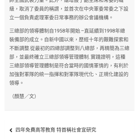
帥全國武裝力量。此外，還增設了副主席和常委的職
級，取消了委員的稱謂，並首次在中央軍委常委之下設
立一個負責處理軍委日常事務的辦公會議機構。
三總部的領導體制自1958年開始.–直延續到1998年總
裝備部的成立。自新中國以來，歷經十年的艱難探索和
不斷調整.從最初的四總部調整到八總部，再精簡為三總
部，並最終確立三總部領導管理體制..實踐證明，這種
三總部領導管理體制是符合當時的國情軍情的，有利於
加強對軍隊的統一指揮和對軍隊現代化、正規化建設的
領導。
（顏慧／文）
文
四年免費高等教育 特首稱社會宜研究
章