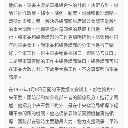
他認為，軍委主要是審批綜合性的計劃，決定方針、討
論並批准政策、條令、條例、制度，討論和批准戰略、
戰役計畫和方案，解決各總部和聯席辦公會議不能解*
的重大問題。他還建議在這四條的基礎上再進一步細
化，將軍委和總參謀部的工作更加明確化。聶榮績在同
年的軍委會上，對軍委和總參謀部的分工也進行了闡
述：全軍工作一是由軍委秘書長歸口，即國防咅|3口；
二是與軍事有關的工作由總參謀部歸口，總參謀部可以
在軍委大政方針之下放手大膽工作，不必事事都向軍委
請示。
在1957年1月8日召開的軍委擴大會議上，彭德懷對中
央軍委、國防部和總參謀部三者的關係及分工進行了闡
述。他認為中央軍委不對外，是在中央政治局領導下處
理軍事問題的機關，他必須依靠總部實體機構實施領
導。國防部在戰時主要動員人力、物力支援戰爭，平時