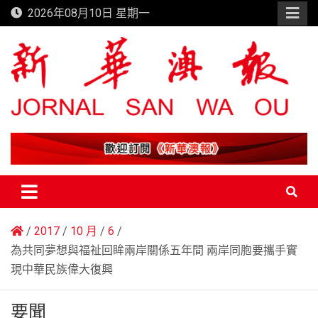
Skip
2026年08月10日 星期一
to
content
新華澳報
2017
10 月
6
為共同夢想與福祉回眸兩岸關係五年間 兩岸同胞要攜手實
現中華民族偉大復興
要聞