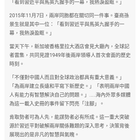
「看到習近平與馬英九握手的一幕，我熱淚盈眶。」
2015年11月7日，兩岸同胞都在關切同一件事。臺商孫
景生就是其中一位：「看到習近平與馬英九握手的一
幕，我熱淚盈眶。」
當天下午，新加坡香格里拉大酒店會見大廳內，全球記
者雲集，共同見證1949年後兩岸領導人首次會面的歷史
時刻。
「不僅對中國人而且對全球政治都具有重大意義。」
「為兩岸建立長遠和平寫下新歷史。」「表明兩岸中國
人有能力有智慧解決自己的問題。」……海內外眾多媒體
為這一載入史冊的事件留下閃亮「注腳」。
肯取勢者可為人先，能謀勢者必有所成。這一重大突破
源於習近平對破解兩岸關係難題的深入思考，決策背後
展現出的是非凡的智慧與氣魄。