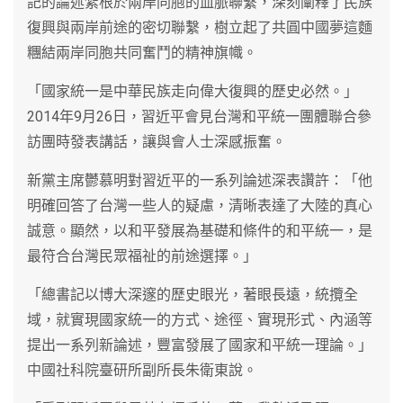
記的論述紮根於兩岸同胞的血脈聯繫，深刻闡釋了民族
復興與兩岸前途的密切聯繫，樹立起了共圓中國夢這麵
糰結兩岸同胞共同奮鬥的精神旗幟。
「國家統一是中華民族走向偉大復興的歷史必然。」
2014年9月26日，習近平會見台灣和平統一團體聯合參
訪團時發表講話，讓與會人士深感振奮。
新黨主席鬱慕明對習近平的一系列論述深表讚許：「他
明確回答了台灣一些人的疑慮，清晰表達了大陸的真心
誠意。顯然，以和平發展為基礎和條件的和平統一，是
最符合台灣民眾福祉的前途選擇。」
「總書記以博大深邃的歷史眼光，著眼長遠，統攬全
域，就實現國家統一的方式、途徑、實現形式、內涵等
提出一系列新論述，豐富發展了國家和平統一理論。」
中國社科院臺研所副所長朱衛東說。