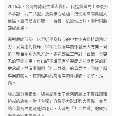
2016年，台灣局勢發生重大變化，民進黨當局上臺後拒
不承認「九二共識」及其核心意涵，致使兩岸關係陷入
僵局。臺海陰雲再起，「台獨」危險性上升，兩岸同胞
深感憂慮。
面對嚴峻形勢，以習近平為核心的中共中央保持戰略定
力，妥善應對變局，牢牢把握兩岸關係發展大方向。習
近平親自闡明大政方針，多次鄭重宣示對「台獨」零容
忍的堅定立場，作出絕不讓國家分裂歷史悲劇重演的莊
嚴承諾，並清晰闡明「九二共識」的重要性，回應了兩
岸同胞關切，在關鍵時刻為兩岸關係穩舵、領航、指
向。
張志軍分析指出，總書記劃出了台灣問題上不容踩踏和
逾越的底線，對「台獨」分裂勢力形成強大震懾，並且
讓台灣各界更清楚認識到，大陸對「九二共識」的堅持
既是原則也是善意。