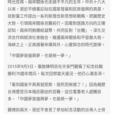
時光荏苒，兩岸關係也走過不平凡的五年。中共十八大
以來，習近平總書記站在國家發展和民族復興的高度，
就對臺工作提出一系列新理念新思想新戰略，把握歷史
大勢，引領兩岸關係克難前行。因著對道路方向的正確
認知，兩岸同胞團結凝聚，共同反對「台獨」，深化交
流合作與經濟社會融合，維護兩岸關係和平發展大局。
海峽之上，正高揚著命運與共、心靈契合的時代旋律。
「中國夢是復興夢，也是統一夢。」
2015年9月3日，臺胞陳明忠在天安門觀看了紀念抗戰
勝利70週年閱兵。每次回想當天盛況，他仍心潮澎湃。
「看到國家不再貧弱受欺，我死而無憾了！」因為親歷
台灣遭受日本殖民壓迫的苦難，這位耄耋老人感觸良
多，「中國夢是復興夢，也是統一夢。」
觀禮前兩天，習近平會見了參加紀念活動的台灣人士併