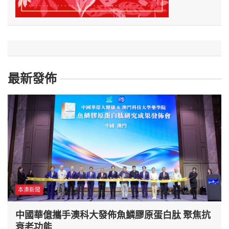
最新發佈
本澳新聞
中國華億攜手澳科大發佈魚鱗膠原蛋白肽 聚焦抗
衰老功能