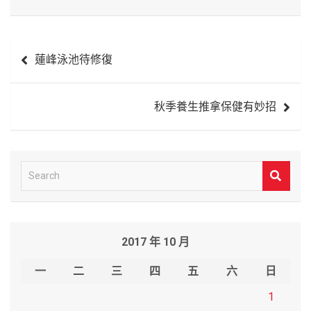
文
蓮峰泳池待修復
章
導
秋季養生推拿保健有妙招
覽
S
e
a
r
2017 年 10 月
c
h
一
二
三
四
五
六
日
1