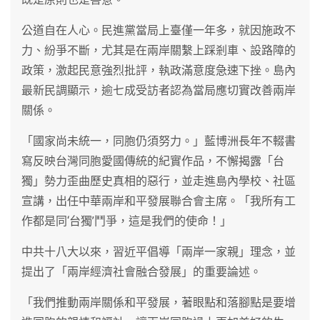
公道自在人心。民進黨當局上臺僅一年多，就因施政不
力、紛爭不斷，尤其是在兩岸關繫上踩剎車、設路障的
政策，激起民意強烈批評，執政滿意度急速下挫。島內
最新民調顯示，逾七成受訪者認為當局應切實改善兩岸
關係。
「國家尚未統一，同胞仍須努力。」藍博洲長年不輟書
寫反映台灣同胞愛國傳統的紀實作品，不懈揭露「台
獨」勢力歪曲歷史真相的惡行，並走進島內學校、社區
宣講，出任中華兩岸和平發展聯合會主席。「我所有工
作都是同‘台獨’鬥爭，這是我們的使命！」
中共十八大以來，習近平倡導「兩岸一家親」理念，並
提出了「兩岸經濟社會融合發展」的重要論述。
「我們推動兩岸關係和平發展，著眼點和落腳點是要增