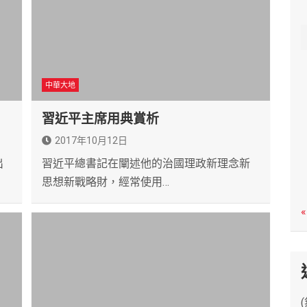
c
h
中華大地
習近平主席用典賞析
2017年10月12日
出
習近平總書記在闡述他的治國理政新理念新
思想新戰略財，經常使用…
«