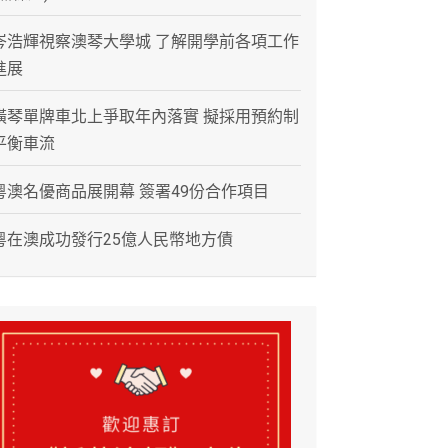
岑浩輝視察澳琴大學城 了解開學前各項工作
進展
橫琴單牌車北上爭取年內落實 擬採用預約制
平衡車流
粵澳名優商品展開幕 簽署49份合作項目
粵在澳成功發行25億人民幣地方債