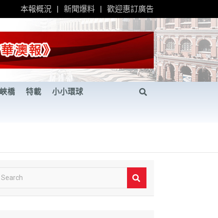
本報概況
新聞爆料
歡迎惠訂廣告
峽橋
特載
小小環球
S