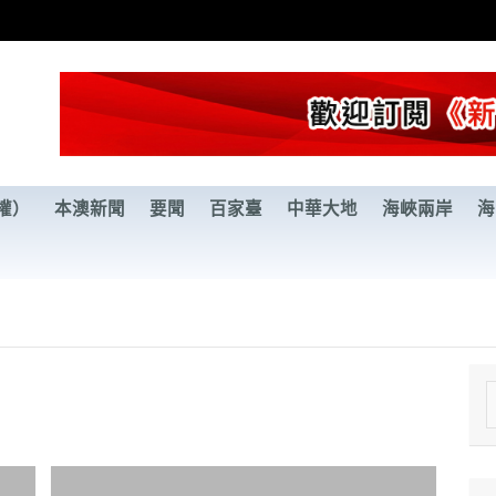
權）
本澳新聞
要聞
百家臺
中華大地
海峽兩岸
海
e
a
r