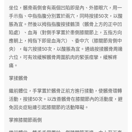
坐位，髕骨兩側會有兩個凹陷即是內、外膝眼穴，用一
手示指、中指指腹分別置於兩穴，同時按揉50次，以酸
脹為宜。然後以拇指指腹按揉鶴頂（髕骨上方的正中凹
陷處）、血海（對側手掌置於患側膝關節上，五指方向
應朝上，拇指下即是血海穴）、委中穴（膝關節背側中
央），每穴按揉50次，以酸脹為宜。通過按揉髕骨周邊
六位，可有效緩解髕骨周圍肌肉的緊張痙攣，緩解疼
痛。
掌揉髕骨
繼前體位，手掌置於髕骨正前方進行揉動，使髕骨環轉
活動，按揉50次。以改善髕骨在膝關節內的活動度，避
免因炎症粘連引起膝關節的活動障礙。
掌擦膝關節兩側