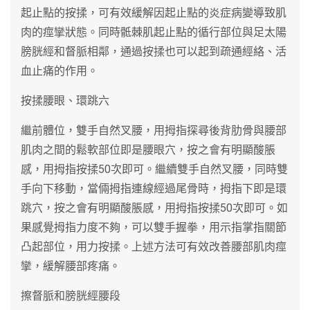
起止點的按揉，可有效緩解因起止點的炎症病變導致肌
肉的痙攣狀態。同時骶棘肌起止點的循行部位與足太陽
膀胱經和督脈相鄰，通過按揉也可以起到疏通經絡、活
血止痛的作用。
按揉腰眼、環跳六
繼前體位，雙手自然叉腰，用拇指探尋後背肋骨與腰部
肌肉之間的鬆軟部位即是腰眼穴，按之會有明顯酸脹
感，用拇指按揉50次即可。繼續雙手自然叉腰，同時雙
手向下移動，當倆拇指連線經過尾骨時，拇指下即是環
跳穴，按之會有明顯酸脹感，用拇指按揉50次即可。如
果感覺拇指力度不夠，可以雙手握拳，用示指掌指關節
凸起部位，用力按揉。上述方法可有效改善腰部肌肉痙
攣，緩解腰部疼痛。
擦督脈和膀胱經腰段