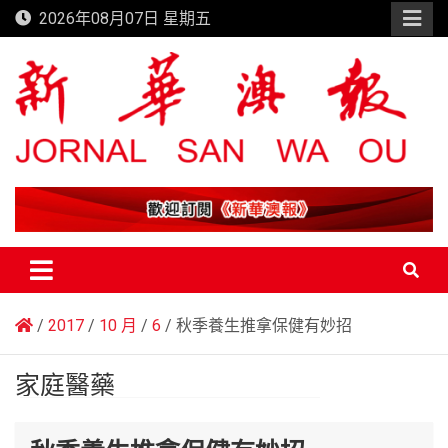
Skip
2026年08月07日 星期五
to
content
新華澳報
2017
10 月
6
秋季養生推拿保健有妙招
家庭醫藥