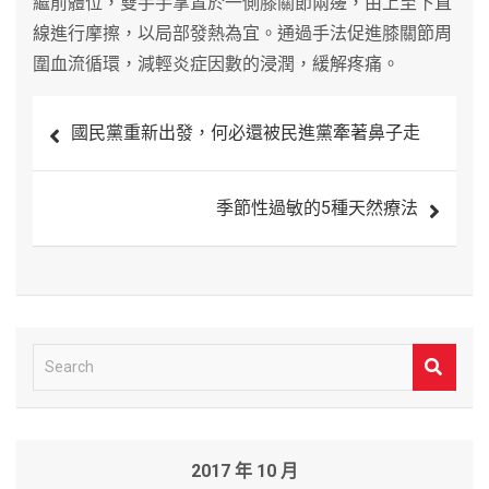
繼前體位，雙手手掌置於一側膝關節兩邊，由上至下直
線進行摩擦，以局部發熱為宜。通過手法促進膝關節周
圍血流循環，減輕炎症因數的浸潤，緩解疼痛。
文
國民黨重新出發，何必還被民進黨牽著鼻子走
章
導
季節性過敏的5種天然療法
覽
S
e
a
r
2017 年 10 月
c