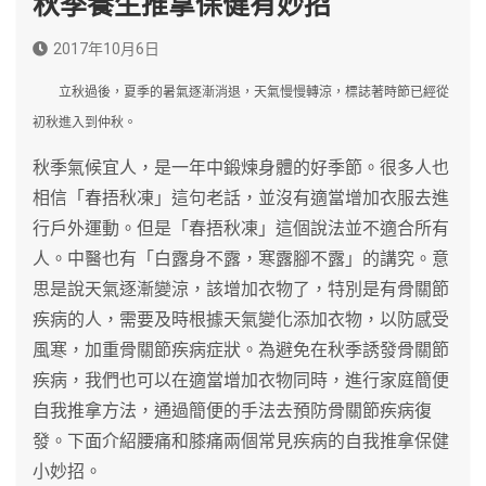
秋季養生推拿保健有妙招
2017年10月6日
立秋過後，夏季的暑氣逐漸消退，天氣慢慢轉涼，標誌著時節已經從
初秋進入到仲秋。
秋季氣候宜人，是一年中鍛煉身體的好季節。很多人也
相信「春捂秋凍」這句老話，並沒有適當增加衣服去進
行戶外運動。但是「春捂秋凍」這個說法並不適合所有
人。中醫也有「白露身不露，寒露腳不露」的講究。意
思是說天氣逐漸變涼，該增加衣物了，特別是有骨關節
疾病的人，需要及時根據天氣變化添加衣物，以防感受
風寒，加重骨關節疾病症狀。為避免在秋季誘發骨關節
疾病，我們也可以在適當增加衣物同時，進行家庭簡便
自我推拿方法，通過簡便的手法去預防骨關節疾病復
發。下面介紹腰痛和膝痛兩個常見疾病的自我推拿保健
小妙招。