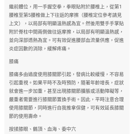
繼前體位，用一手握空拳，拳眼貼附於腰椎上，從第1
腰椎至第5腰椎做上下往返的摩擦（腰椎定位參考請見
上文），以局部有明顯溫熱感為宜。然後用雙手手掌貼
附於脊柱中間兩側做往返摩擦，以局部有明顯溫熱感，
並向深部透熱為宜。可有效促進腰部血流量供應，促進
炎症因數的消除，緩解疼痛。
膝痛
膝痛多由過度使用膝關節引起，發病比較緩慢，不容易
引起重視。如果平時不及時預防，隨著年齡增長，症狀
就會進一步加重，甚至出現膝關節腫脹或活動障礙等，
嚴重者需要進行膝關節置換手術。因此，平時注意合理
使用膝關節，同時進行自我推拿保健，可有效延長膝關
節的使用壽命。
按揉膝眼、鶴頂、血海、委中穴