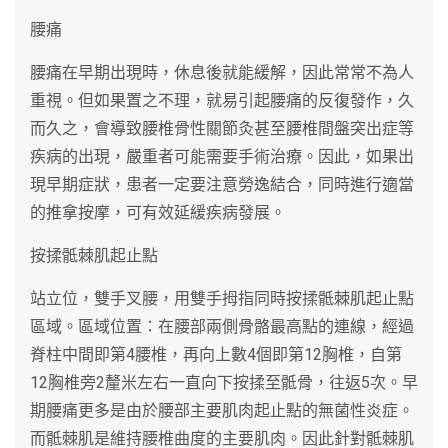
腰痛
腰痛在早期出現時，休息後就能緩解，因此常常不為人
重視。但如果置之不理，就易引起腰痛的反復發作，久
而久之，會導致腰椎骨性關節灸甚至腰椎間盤突出症等
疾病的出現，嚴重者可能需要手術治療。因此，如果出
現早期症狀，患者一定要注意勞逸結合，同時進行適當
的推拿按摩，可有效延緩疾病發展。
按揉骶棘肌起止點
站立位，雙手叉腰，用雙手拇指同時按揉骶棘肌起止點
區域。區域位置：在腰部兩側骨骼最高點的連線，經過
脊柱中間即第4腰椎，再向上數4個即第12胸椎，自第
12胸椎旁2釐米左右一直向下按揉至骶骨，往返5次。早
期腰痛更多是由於腰部主要肌肉起止點的無菌性炎症。
而骶棘肌是維持腰椎曲度的主要肌肉。因此針對骶棘肌