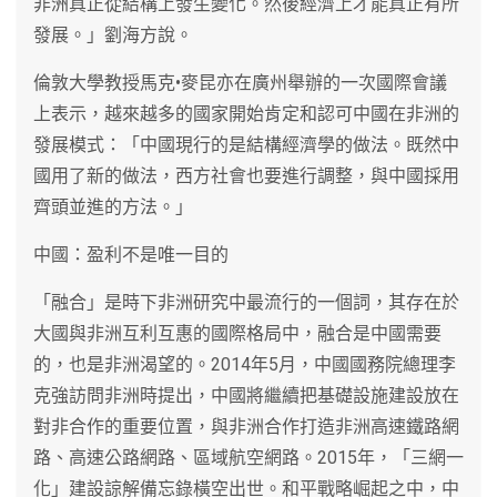
非洲真正從結構上發生變化。然後經濟上才能真正有所
發展。」劉海方說。
倫敦大學教授馬克•麥昆亦在廣州舉辦的一次國際會議
上表示，越來越多的國家開始肯定和認可中國在非洲的
發展模式：「中國現行的是結構經濟學的做法。既然中
國用了新的做法，西方社會也要進行調整，與中國採用
齊頭並進的方法。」
中國：盈利不是唯一目的
「融合」是時下非洲研究中最流行的一個詞，其存在於
大國與非洲互利互惠的國際格局中，融合是中國需要
的，也是非洲渴望的。2014年5月，中國國務院總理李
克強訪問非洲時提出，中國將繼續把基礎設施建設放在
對非合作的重要位置，與非洲合作打造非洲高速鐵路網
路、高速公路網路、區域航空網路。2015年，「三網一
化」建設諒解備忘錄橫空出世。和平戰略崛起之中，中