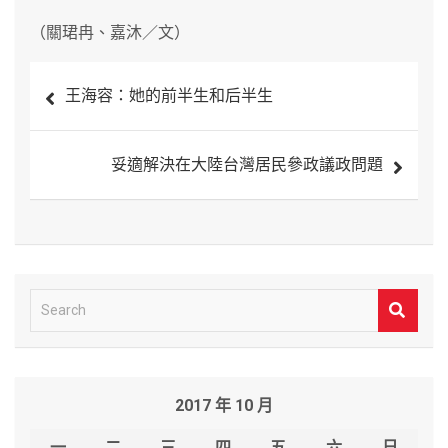
（關珺冉、嘉沐／文）
文
王海容：她的前半生和后半生
章
導
妥適解決在大陸台灣居民參政議政問題
覽
S
e
a
r
2017 年 10 月
c
h
一
二
三
四
五
六
日