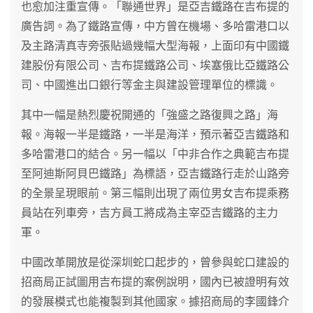
也愈加注重宣傳。「聯通世界」是亞吉鐵路在吉布提的
廣告詞。為了鐵路宣傳，中方曾在機場、多哈雷港口以
及主路清真寺旁張貼過幾幅大型海報，上面印有中國鐵
建股份有限公司、吉布提鐵路公司、埃塞俄比亞鐵路公
司、中國進出口銀行等金主與建設管理單位的標識。
其中一幅是熱烈慶祝開通的「強盛之路復興之路」海
報。海報一半是鐵路，一半是海洋，預示著亞吉鐵路和
多哈雷港口的結合。另一幅以「中非合作之典範吉布提
至阿迪斯阿貝巴鐵路」為標語，亞吉鐵路行走於山路旁
的全景呈現眼前。第三幅則出現了兩位男女吉布提乘務
員站在列車旁，吉方員工將成為主宰亞吉鐵路的主力
軍。
中國改革開放是從深圳蛇口起步的，曾參與蛇口建設的
招商局正試圖用吉布提的案例說明，國內已被證明有效
的發展模式也能複製到其他國家。據招商局的李國鋒介