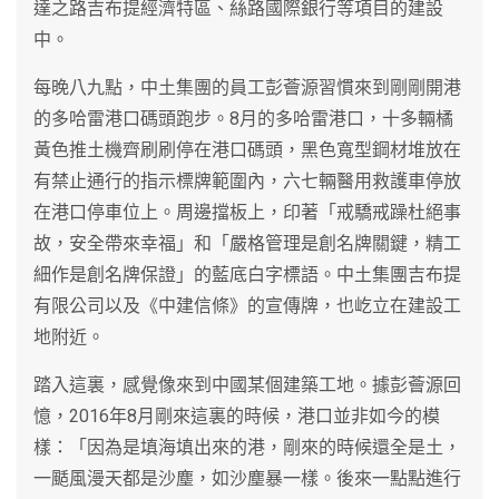
達之路吉布提經濟特區、絲路國際銀行等項目的建設
中。
每晚八九點，中土集團的員工彭薈源習慣來到剛剛開港
的多哈雷港口碼頭跑步。8月的多哈雷港口，十多輛橘
黃色推土機齊刷刷停在港口碼頭，黑色寬型鋼材堆放在
有禁止通行的指示標牌範圍內，六七輛醫用救護車停放
在港口停車位上。周邊擋板上，印著「戒驕戒躁杜絕事
故，安全帶來幸福」和「嚴格管理是創名牌關鍵，精工
細作是創名牌保證」的藍底白字標語。中土集團吉布提
有限公司以及《中建信條》的宣傳牌，也屹立在建設工
地附近。
踏入這裏，感覺像來到中國某個建築工地。據彭薈源回
憶，2016年8月剛來這裏的時候，港口並非如今的模
樣：「因為是填海填出來的港，剛來的時候還全是土，
一颳風漫天都是沙塵，如沙塵暴一樣。後來一點點進行