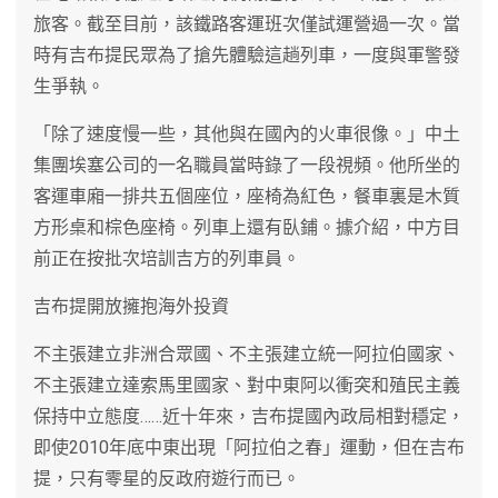
旅客。截至目前，該鐵路客運班次僅試運營過一次。當
時有吉布提民眾為了搶先體驗這趟列車，一度與軍警發
生爭執。
「除了速度慢一些，其他與在國內的火車很像。」中土
集團埃塞公司的一名職員當時錄了一段視頻。他所坐的
客運車廂一排共五個座位，座椅為紅色，餐車裏是木質
方形桌和棕色座椅。列車上還有臥鋪。據介紹，中方目
前正在按批次培訓吉方的列車員。
吉布提開放擁抱海外投資
不主張建立非洲合眾國、不主張建立統一阿拉伯國家、
不主張建立達索馬里國家、對中東阿以衝突和殖民主義
保持中立態度……近十年來，吉布提國內政局相對穩定，
即使2010年底中東出現「阿拉伯之春」運動，但在吉布
提，只有零星的反政府遊行而已。