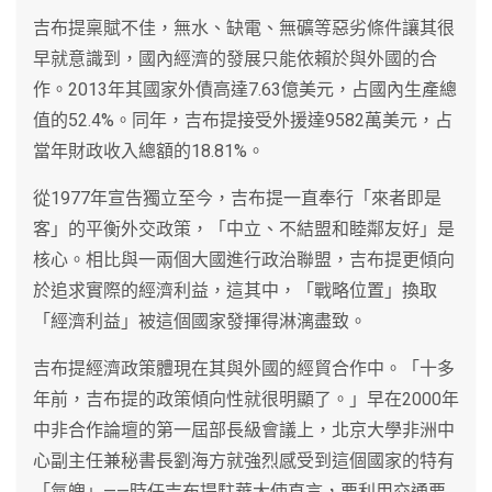
吉布提稟賦不佳，無水、缺電、無礦等惡劣條件讓其很
早就意識到，國內經濟的發展只能依賴於與外國的合
作。2013年其國家外債高達7.63億美元，占國內生產總
值的52.4%。同年，吉布提接受外援達9582萬美元，占
當年財政收入總額的18.81%。
從1977年宣告獨立至今，吉布提一直奉行「來者即是
客」的平衡外交政策，「中立、不結盟和睦鄰友好」是
核心。相比與一兩個大國進行政治聯盟，吉布提更傾向
於追求實際的經濟利益，這其中，「戰略位置」換取
「經濟利益」被這個國家發揮得淋漓盡致。
吉布提經濟政策體現在其與外國的經貿合作中。「十多
年前，吉布提的政策傾向性就很明顯了。」早在2000年
中非合作論壇的第一屆部長級會議上，北京大學非洲中
心副主任兼秘書長劉海方就強烈感受到這個國家的特有
「氣魄」——時任吉布提駐華大使直言，要利用交通要