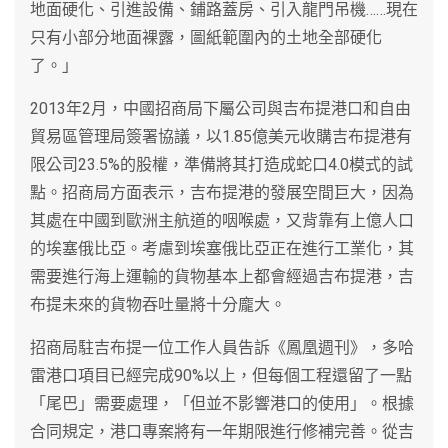
地面硬化、引進設備、鋪路蓋房、引入龍門吊機……現在
只有小部分地面裸露，圖紙範圍內的土地全部硬化
了。」
2013年2月，中國招商局下屬公司與吉布提港口和自由
貿易區管理局簽署協議，以1.85億美元收購吉布提港有
限公司23.5%的股權，準備將其打造成蛇口4.0模式的試
點。招商局方面表示，吉布提港的發展空間巨大，因為
其處在中國到歐洲主航道的咽喉處，又背靠有上億人口
的埃塞俄比亞。考慮到埃塞俄比亞正在進行工業化，其
需要進行海上運輸的貨物基本上都會經過吉布提港，吉
布提未來的貨物吞吐量將十分龐大。
招商局駐吉布提一位工作人員告訴《鳳凰週刊》，多哈
雷港口項目已經完成90%以上，但每個工程還留了一點
「尾巴」需要處理，「但並不影響港口的使用」。根據
合同規定，港口專案將有一年期限進行修補完善。從吉