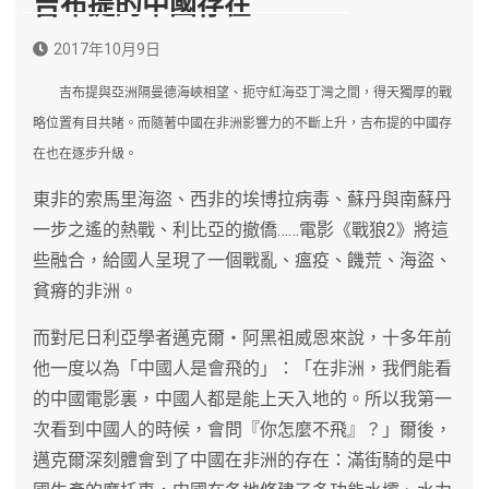
吉布提的中國存在
2017年10月9日
吉布提與亞洲隔曼德海峽相望、扼守紅海亞丁灣之間，得天獨厚的戰
略位置有目共睹。而隨著中國在非洲影響力的不斷上升，吉布提的中國存
在也在逐步升級。
東非的索馬里海盜、西非的埃博拉病毒、蘇丹與南蘇丹
一步之遙的熱戰、利比亞的撤僑……電影《戰狼2》將這
些融合，給國人呈現了一個戰亂、瘟疫、饑荒、海盜、
貧瘠的非洲。
而對尼日利亞學者邁克爾‧阿黑祖威恩來說，十多年前
他一度以為「中國人是會飛的」：「在非洲，我們能看
的中國電影裏，中國人都是能上天入地的。所以我第一
次看到中國人的時候，會問『你怎麼不飛』？」爾後，
邁克爾深刻體會到了中國在非洲的存在：滿街騎的是中