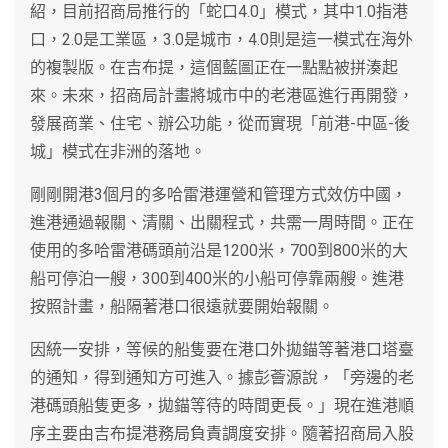
紹，目前招商局推行的「蛇口4.0」模式，其中1.0指港
口，2.0是工業區，3.0是城市，4.0則是這一模式在海外
的複製版。在吉布提，這個藍圖正在一點點被拼湊起
來。未來，招商局計畫將城市中的老港區進行再開發，
發展商業、住宅、辦公功能，從而實現「前港-中區-後
城」模式在非洲的落地。
剛剛開港3個月的多哈雷港運營和管理方式效仿中國，
進港通過報關、清關、出關程式，共需一周時間。正在
使用的多哈雷港碼頭前沿是1200米，700到800米的大
船可停泊一艘，300到400米的小船可停靠兩艘。進港
按照計畫，船隔著港口很遠就要開始報關。
因統一安排，等候的船隻要在港口外拋錨等著港口塔臺
的通知，得到通知方可進入。據彭薈源說，「旁邊的老
港碼頭船隻更多，拋錨等待的時間更長。」現在進港順
序主要由吉布提港務局負責調度安排。隨著招商局入股