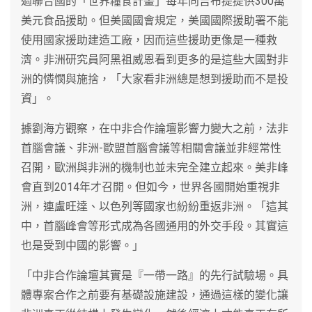
過聯合國的「世界糧食計畫」每年向吉布提提供300萬
美元食品援助。但美國國會規定，美國國際援助署不能
使用國家援助建造工廠，因而這些援助更像是一種救
濟。非洲研究員阿黑祖威恩看到更多的是這些大國對非
洲的憐憫與施捨，「大家看非洲總是想到援助而不是投
資」。
據劉海方觀察，在中非合作論壇影響力變大之前，法非
首腦會議、非洲-歐盟首腦會議等相關會議並非經常性
召開，歐洲與非洲的機制也並未完全建立起來。美非峰
會直到2014年才召開。但如今，世界各國開始重視非
洲，連盧旺達、以色列等國家也紛紛重返非洲。「這其
中，首腦峰會等形式成為各國通用的外交手段。其實這
也是受到中國的影響。」
「中非合作論壇其實是『一帶一路』的先行試驗場。具
體專案合作之前要有基礎設施建設，通過這樣的變化讓