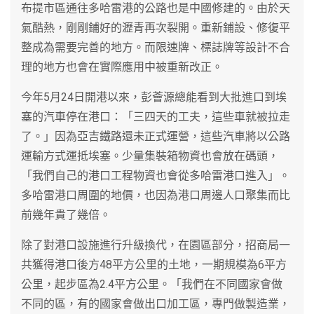
布提市區通往多哈雷港的公路也是中國修建的。由於天
氣酷熱，剛剛鋪好的瀝青再次裂開。重新鋪設、修復平
整成為需要完善的地方。而限速牌、標誌牌等設計不合
理的地方也會在實際應用中被重新改正。
今年5月24日開港以來，彭薈源總能看到大批進口到埃
塞的汽車停在港口：「三四天的工夫，這些車就被拉走
了。」因為亞吉鐵路還未正式運營，這些汽車將以公路
運輸方式運抵埃塞。少量集裝箱物資也會放在碼頭，
「我們自己的港口工程物資也會從多哈雷港口進入」。
多哈雷港口周圍的地價，也因為港口周邊人口聚集而比
前幾年貴了幾倍。
除了對港口設施進行升級換代，在園區部分，招商局一
共獲得港口後方48平方公里的土地，一期規模為6平方
公里，起步區為2.4平方公里。「我們在不同國家會做
不同的區，有的國家會做出口加工區，專門做製造業，