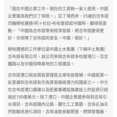
「我在中國企業工作。現在的工資夠一家人使用，中國
企業還為我們交了保險。」亞丁灣西岸，25歲的吉布提
司機穆哈邁德•阿卜杜拉•布哈雷提起中國時，顯得很激
動。「中國為吉布提帶來經濟發展，將吉布提變得更
好，也保障了吉布提的安全。中國，很好！」
穆哈邁德的工作單位是中國土木集團（下稱中土集團）
吉布提有限公司，該公司參與吉布提多哈雷港口、亞吉
鐵路以及中國保障基地的工程建設。
吉布提港口與自貿區管理局主席哈迪曾稱，中國是第一
批意識到吉布提有作為貿易樞紐潛力的國家之一，中方
在吉布提港口擴建以及配套基礎設施建設上的投資已經
接近150億美元。除了港口，中國企業還參與到吉埃引
水項目、吉布提國內公路、鹽化工工業園、吉埃石油天
然氣輸送液化項目、吉埃油氣長輸管道、燃煤發電廠、