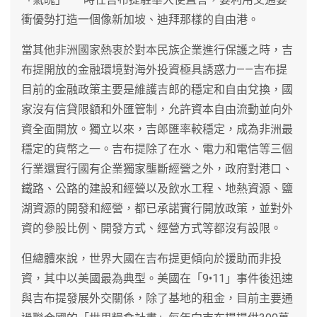
衝優勢打造一個像新加坡、迪拜那樣的自由港。
當其他非洲國家熱衷於對本民族企業進行保護之時，吉
布提開放的金融環境對海外投資極具誘惑力——吉布提
目前的金融政策主要是維護吉郎的穩定和自由兌換，國
家沒有信貸限額和外匯管制，允許資本自由流動並向外
資全面開放。獨立以來，吉郎匯率較穩定，成為非洲最
穩定的貨幣之一。吉布提除了在水、電力和電信等三個
行業還實行國有企業獨家壟斷經營之外，政府對港口、
鐵路、公路的建設和經營以及飲水工程、地熱資源、鹽
湖資源的開發和經營，都已承諾實行開放政策，並對外
資的參股比例、開發方式、經營方式等都沒有設限。
但總體來說，世界大國在吉布提更傾向於援助而非投
資，其中以美國最為典型。美國在「9•11」事件後迅速
與吉布提發展外交關係，除了基地的租金，目前主要通