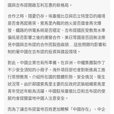
國與吉布提開啟互利互惠的新格局。
合作之時，隱憂仍存。埃塞俄比亞與厄立特里亞的邊境
是否會再起衝突、索馬里內戰的炮火是否還會再次爆
發、鐵路的供電系統是否穩定、吉布提國民受教育水準
偏低是否影響之後的運營合作、美日等國是否因無法樂
見中國與吉布提的合作而製造麻煩……這些問題均影響和
制約著中國在吉布提的投資與建設環境。
對此，中國企業也有所準備。在非洲，中鐵集團製作了
不少安全須知的小冊子，海外項目部也會對新進員工進
行思想教育，介紹所在國的整體形勢、安全情況、衛生
狀況等。由於鄰國索馬里主要的反政府武裝組織索馬里
青年党近年較為活躍，中國駐埃塞俄比亞和吉布提的使
館均會提醒當地中國人注意安全。
而為了讓吉布提當地百姓更加瞭解「中國存在」，中企