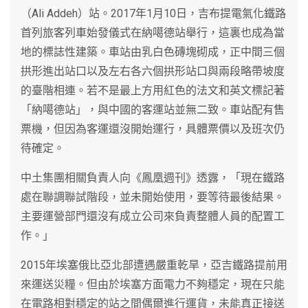
（Ali Addeh）站。2017年1月10日，吉布提電氣化鐵路
首列旅客列車始發儀式在納噶德站舉行，這裏也成為當
地的標誌性建築。車站由乳白色磚塊砌成，正中間三個
拱形進出站口以及左右各六個拱形站口與兩段略帶坡度
的臺階相連。若不是最上方用紅色的法文和英文標記著
「納噶德站」，與中國的客運站並無二致。車站配有售
票機，但因為客運還沒開始運行，具體票價以及班次仍
待確定。
中土集團相關負責人向《鳳凰週刊》透露，「現在鐵路
處在聯調聯試階段，並未開始使用，要等待最後結果。
主要運營部門還沒有成立公司來負責整體人員的配置工
作。」
2015年埃塞俄比亞北部遭遇嚴重乾旱，亞吉鐵路提前用
來運送災糧。但由於埃塞方面電力不夠穩定，現在只能
在電路相對穩定的站之間偶爾進行運貨，未能真正接送