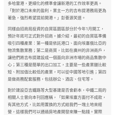
多哈雷港，更細化的標準會讓新港的工作效率更高。
「對於港口未來的盈利，業主一方的吉布提港務局更為
著急，強烈希望提前開港。」彭薈源笑道。
同樣由招商局投資的自貿區園區部分於今年1月開工，
預計年底可正式對外招商。據介紹，最初的自貿區準備
吸引四種產業：第一種是依託港口、面向埃塞俄比亞的
物流集散業務；第二是商貿，比如在廣州的非洲商戶，
讓他們將吉布提建設成一個面向非洲市場的商品集散中
心；第三種是簡單的出口加工，主要是一些產業鏈比較
短、附加值比較低的產業，可以從中國等地引進；第四
是做商務配套服務，包括辦公、酒店、住宅等。
對於建設亞吉鐵路等大型基建是否會虧本，中鐵二局的
相關人士曾向本刊回應稱，「如果埃塞方面付不成款，
有其他方式，比如用置換的方式給我們一塊土地來經
營，這樣我們可以通過房地產開發來賺一點錢。實際