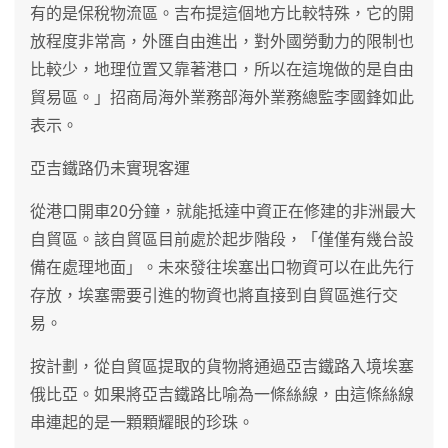
有的是保稅物流區。吉布提這個地方比較特殊，它的開
放程度非常高，外匯自由進出，對外國勞動力的限制也
比較少，地理位置又靠著港口，所以在這塊做的是自由
貿易區。」招商局海外業務部海外業務總監李國鋒如此
表示。
亞吉鐵路仍未實現客運
從港口開車20分鐘，就能抵達中資正在修建的非洲最大
自貿區。該自貿區目前處於起步階段，「僅僅有幾台設
備在處理地面」。未來發往埃塞出口物資可以在此先行
存放，埃塞需要引進的物資也將直接到自貿區進行交
易。
按計劃，從自貿區提取的貨物將通過亞吉鐵路入境埃塞
俄比亞。如果將亞吉鐵路比喻為一條絲線，由這條絲線
串連起的是一顆顆耀眼的珍珠。