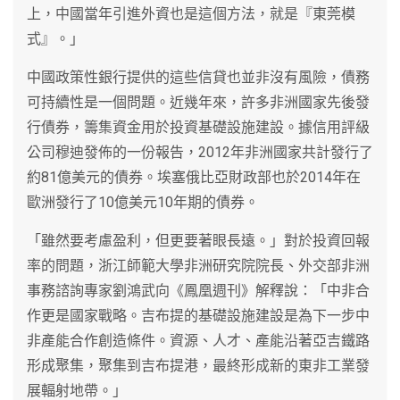
上，中國當年引進外資也是這個方法，就是『東莞模
式』。」
中國政策性銀行提供的這些信貸也並非沒有風險，債務
可持續性是一個問題。近幾年來，許多非洲國家先後發
行債券，籌集資金用於投資基礎設施建設。據信用評級
公司穆迪發佈的一份報告，2012年非洲國家共計發行了
約81億美元的債券。埃塞俄比亞財政部也於2014年在
歐洲發行了10億美元10年期的債券。
「雖然要考慮盈利，但更要著眼長遠。」對於投資回報
率的問題，浙江師範大學非洲研究院院長、外交部非洲
事務諮詢專家劉鴻武向《鳳凰週刊》解釋說：「中非合
作更是國家戰略。吉布提的基礎設施建設是為下一步中
非產能合作創造條件。資源、人才、產能沿著亞吉鐵路
形成聚集，聚集到吉布提港，最終形成新的東非工業發
展輻射地帶。」