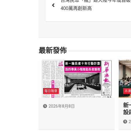
台灣民眾「瘋」遊大陸今年或首破
章
400萬再創新高
導
覽
最新發佈
每日報章
本澳
新
2026年8月8日
設