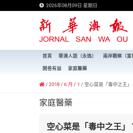
Skip
2026年08月09日 星期日
to
content
新華澳報
首頁
華澳人語（永逸）
兩岸觀察（富
開卷有益
家庭醫藥
2018
6 月
1
空心菜是「毒中之王」
家庭醫藥
空心菜是「毒中之王」