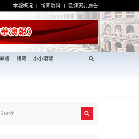
本報概況
新聞爆料
歡迎惠訂廣告
峽橋
特載
小小環球
S