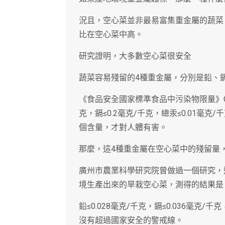
況且，空心菜並非最易富集重金屬的蔬菜
比在空心菜中高。
研究證明，大多數空心菜很安全
蔬菜容易殘留的4種重金屬，分別是鉛、
《食品安全國家標準食品中污染物限量》GB 
克，鎘≤0.2毫克/千克，總汞≤0.01毫克
個含量，才對人體有害。
那麼，這4種重金屬在空心菜中的殘留量
廣州市農業科學研究院曾做過一個研究，
境生產出來的旱栽空心菜，測得的結果是
鉛≤0.028毫克/千克，鎘≤0.036毫克/千
沒有超過國家安全的警戒線。