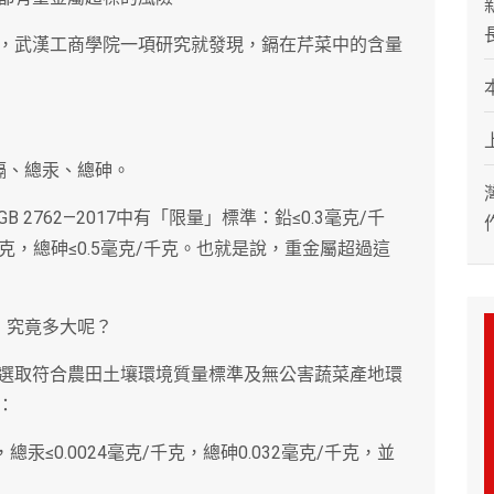
，武漢工商學院一項研究就發現，鎘在芹菜中的含量
鎘、總汞、總砷。
2762—2017中有「限量」標準：鉛≤0.3毫克/千
/千克，總砷≤0.5毫克/千克。也就是說，重金屬超過這
，究竟多大呢？
選取符合農田土壤環境質量標準及無公害蔬菜產地環
：
克，總汞≤0.0024毫克/千克，總砷0.032毫克/千克，並