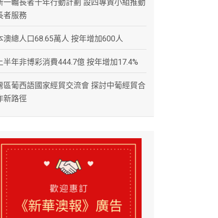
新一輪長者十年行動計劃 設四專責小組推動
長者服務
本澳總人口68.65萬人 按年增加600人
上半年非博彩消費444.7億 按年增加17.4%
灣區葡西語國家經貿交流會 探討中葡經貿合
作新路徑