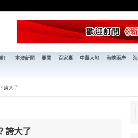
權）
本澳新聞
要聞
百家臺
中華大地
海峽兩岸
海
？誇大了
e
a
？誇大了
r