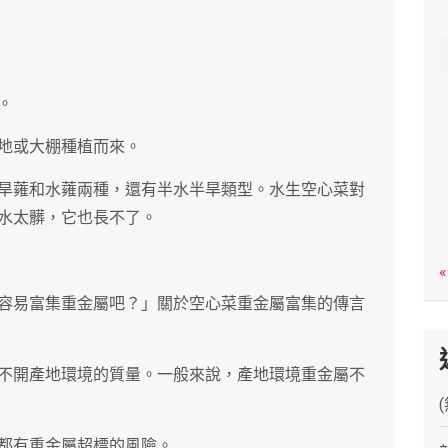
c
h
。
地或大棚種植而來。
旱蕹和水蕹兩種，還有半水半旱類型。水生空心菜對
水太髒，它也長不了。
«
容易富集重金屬吧？」關於空心菜重金屬富集的傳言
不開產地環境的質量。一般來說，產地環境重金屬不
都有重金屬超標的風險。