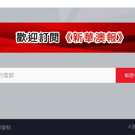
人
不得復制