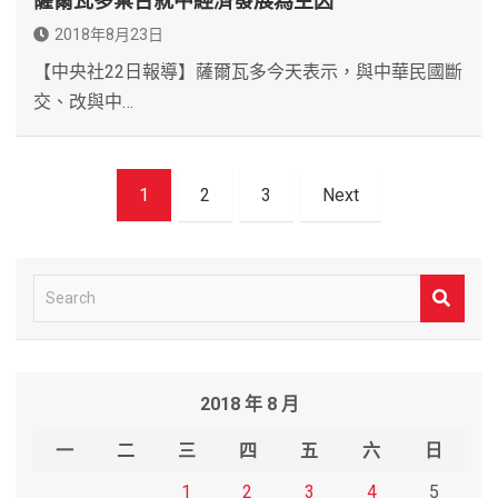
薩爾瓦多棄台就中經濟發展為主因
2018年8月23日
【中央社22日報導】薩爾瓦多今天表示，與中華民國斷
交、改與中…
文
1
2
3
Next
章
導
覽
S
e
a
r
2018 年 8 月
c
h
一
二
三
四
五
六
日
1
2
3
4
5