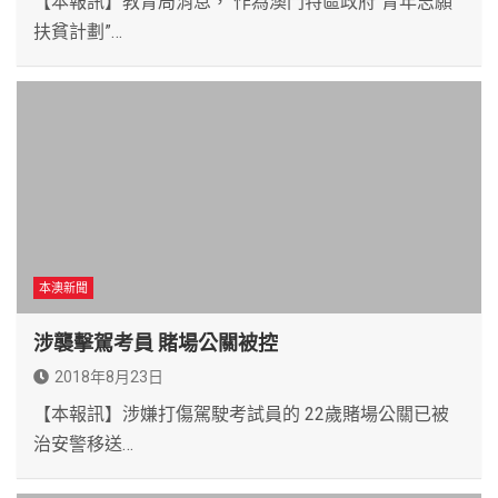
【本報訊】教青局消息， 作為澳門特區政府“青年志願
扶貧計劃”…
本澳新聞
涉襲擊駕考員 賭場公關被控
2018年8月23日
【本報訊】涉嫌打傷駕駛考試員的 22歲賭場公關已被
治安警移送…