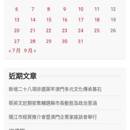
6
7
8
9
10
11
12
13
14
15
16
17
18
19
20
21
22
23
24
25
26
27
28
29
30
31
« 7 月
9 月 »
近期文章
新增二十八項非遺築牢澳門多元文化傳承基石
蔡英文近期密集輔選縣市長動態及政治意涵
陽江市經貿推介會暨澳門企業家座談會舉行