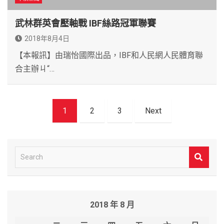
武林群英會壓軸戰 IBF絲路冠軍聯賽
2018年8月4日
【本報訊】由瑞怡國際出品，IBF和人民網人民體育聯
合主辦ㄐ“…
文
1
2
3
Next
章
導
覽
S
e
a
r
2018 年 8 月
c
h