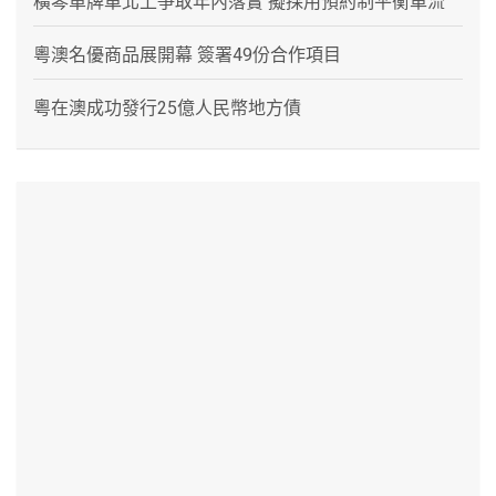
橫琴單牌車北上爭取年內落實 擬採用預約制平衡車流
粵澳名優商品展開幕 簽署49份合作項目
粵在澳成功發行25億人民幣地方債