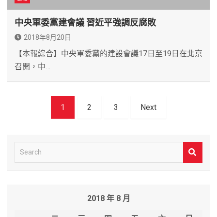
中央軍委黨建會議 習近平強調反腐敗
2018年8月20日
【本報綜合】中央軍委黨的建設會議17日至19日在北京
召開，中…
文
1
2
3
Next
章
導
覽
S
e
a
r
2018 年 8 月
c
h