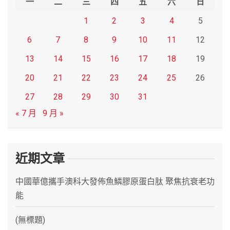
一
二
三
四
五
六
日
1
2
3
4
5
6
7
8
9
10
11
12
13
14
15
16
17
18
19
20
21
22
23
24
25
26
27
28
29
30
31
« 7 月
9 月 »
近期文章
中國華億攜手澳科大發佈魚鱗膠原蛋白肽 聚焦抗衰老功
能
(無標題)