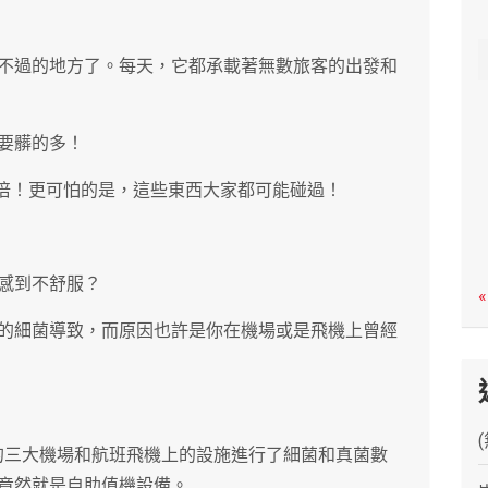
c
h
不過的地方了。每天，它都承載著無數旅客的出發和
要髒的多！
0倍！更可怕的是，這些東西大家都可能碰過！
感到不舒服？
«
的細菌導致，而原因也許是你在機場或是飛機上曾經
美國最繁忙的三大機場和航班飛機上的設施進行了細菌和真菌數
竟然就是自助值機設備。