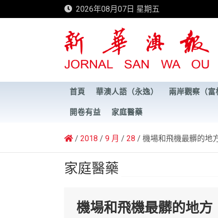
Skip
2026年08月07日 星期五
to
content
新華澳報
首頁
華澳人語（永逸）
兩岸觀察（富
開卷有益
家庭醫藥
2018
9 月
28
機場和飛機最髒的地
家庭醫藥
機場和飛機最髒的地方