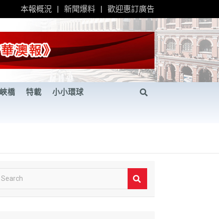
本報概況
新聞爆料
歡迎惠訂廣告
峽橋
特載
小小環球
S