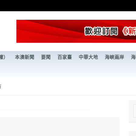
權）
本澳新聞
要聞
百家臺
中華大地
海峽兩岸
海
方
e
a
r