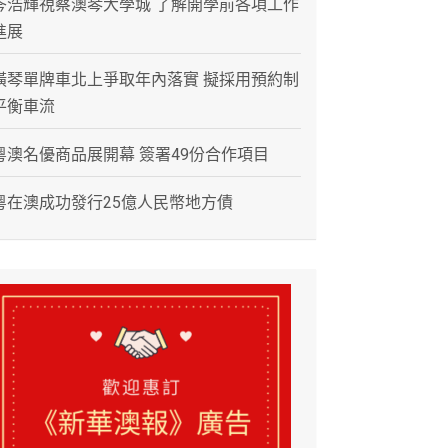
岑浩輝視察澳琴大學城 了解開學前各項工作
進展
橫琴單牌車北上爭取年內落實 擬採用預約制
平衡車流
粵澳名優商品展開幕 簽署49份合作項目
粵在澳成功發行25億人民幣地方債