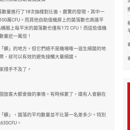
落數量進行了18次抽樣對比後，震驚的發現，其中一
00萬CFU。而其他自助值機屏上的菌落數也高達平
用馬桶圈上每平米的菌落數也僅有172 CFU！而這些值機
數量近一萬倍！
「髒」的地方。但它們絕不是機場唯一滋生細菌的地
票，就可以有效的避免接觸大量細菌。
家措手不及了。
個旅客大都會做的事情。有時候累了，還有人會躺在
「髒」，菌落的平均數量並不比第一名差多少。特別
30CFU。