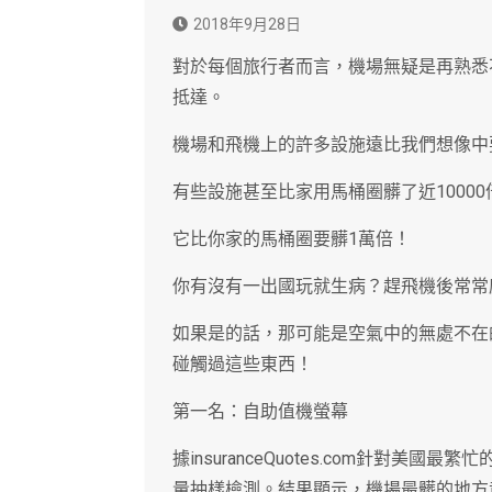
2018年9月28日
對於每個旅行者而言，機場無疑是再熟悉
抵達。
機場和飛機上的許多設施遠比我們想像中
有些設施甚至比家用馬桶圈髒了近1000
它比你家的馬桶圈要髒1萬倍！
你有沒有一出國玩就生病？趕飛機後常常
如果是的話，那可能是空氣中的無處不在
碰觸過這些東西！
第一名：自助值機螢幕
據insuranceQuotes.com針對
量抽樣檢測。結果顯示，機場最髒的地方