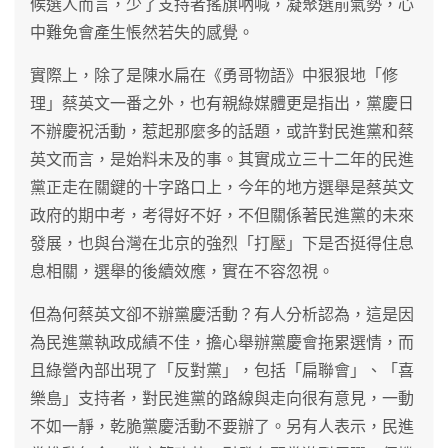
候選人而言，少了支持者搖旗吶喊，凝聚選前氣勢，心
中難免會產生悵然若失的感覺。
實際上，除了是陳水扁在《勇哥物語》中狠狠地「修
理」蔡英文一番之外，也有親綠媒體更是指出，黨慶日
不辦慶祝活動，惹起那麼多的話題，或許對民進黨和蔡
英文而言，是始料未及的事。其實成立三十二年的民進
黨正走在關鍵的十字路口上，今年的地方選舉是蔡英文
政府的期中考，考得好不好，不但關係著民進黨的未來
發展，也與台灣在北京的強烈「打壓」下是否挺得住息
息相關，選舉的後續效應，實在不容忽視。
但為何蔡英文卻不辦黨慶活動？有人分析認為，這是因
為民進黨執政成績不佳，擔心舉辦黨慶會拖累選情，而
且綠營內部出現了「反對黨」，包括「扁聯會」、「喜
樂島」支持者，對民進黨的路線與走向很有意見，一動
不如一靜，乾脆黨慶活動不要辦了。另有人表示，民進