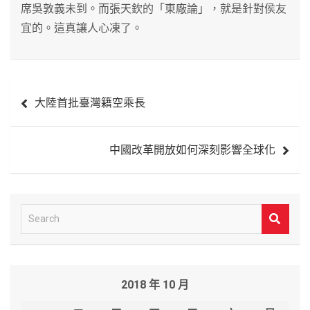
席吳敦義未到。而張天欽的「東廠論」，就是針對侯友
宜的。這真讓人心凍了。
文
大陸首批臺灣籍空乘長
章
導
中國改革開放如何深刻影響全球化
覽
S
e
a
r
2018 年 10 月
c
h