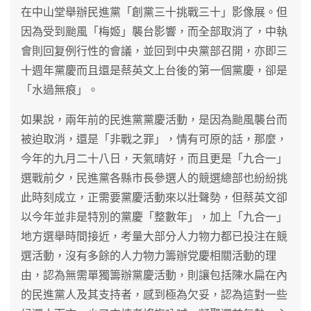
在中山堂舉辦民進黨「創黨三十挑戰三十」影像展。但
因為受到颱風「梅姬」襲台影響，而全部取消了，中執
會則回复例行性的會議，並回到中央黨部召開，亦即三
十週年黨慶而且還是蔡英文上台後的第一個黨慶，卻是
「水過無痕」。
如果說，兩年前的民進黨黨慶活動，是因為颱風襲台而
被迫取消，還是「非戰之罪」，情有可原的話，那麼，
今年的九月二十八日，天氣晴好，而且更是「九合一」
選戰前夕，民進黨各縣市長參選人的競選總部也紛紛挑
此時刻成立，正需要黨慶活動來以壯聲勢，但蔡英文卻
以今年並非是特別的黨慶「整數年」，加上「九合一」
地方選舉時間接近，考量大部分人力物力都已投注在競
選活動，沒有多餘的人力物力籌辦党慶相關活動的理
由，認為無需單獨籌辦黨慶活動，則讓包括陳水扁在內
的民進黨人及其支持者，感到極為欠妥，認為這對一些