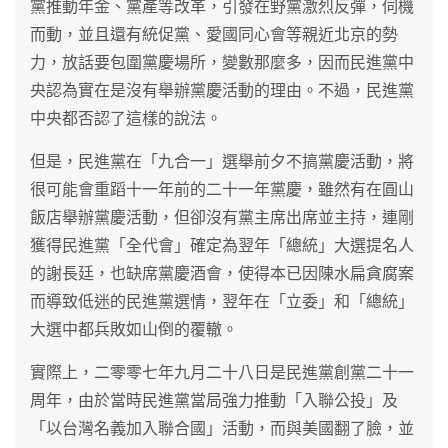
黨推動年金、黨產等改革，引發在野黨激烈反彈，伺機
而動，並且還有統促黨、愛國同心會等親近北京的勢
力，放話要包圍黨慶場所，變數那麼多，因而民進黨中
央認為實在是沒有舉辦黨慶活動的理由。不過，民進黨
中央都否認了這樣的說法。
但是，民進黨在「九合一」選舉前夕不搞黨慶活動，將
很可能會重蹈十一年前的二十一年黨慶，雖然有在圓山
飯店舉辦黨慶活動，但卻沒有黨主席出席並主持，連剛
獲得民進黨「全代會」確定為翌年「總統」大選提名人
的謝長廷，也缺席黨慶酒會，使得本已因陳水扁貪腐案
而導致低迷的民進黨選情，翌年在「立委」和「總統」
大選中都兵敗如山倒的覆轍。
實際上，二零零七年九月二十八日是民進黨創黨二十一
周年，由於當時民進黨當局強力推動「入聯公投」及
「以台灣名義加入聯合國」活動，而與美國翻了臉，並