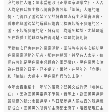
席的最佳人選；陳水扁刪改《正常國家決議文》，因否
因為謝長廷提出擔心將會影響翌年「總統」大選的選
情，而得罪了游錫堃？至於蘇貞昌沒有出席黨慶酒會，
看來也與游錫堃的辭職及炮轟北檢署起訴不參選的呂、
游，不起訴參選的謝、蘇有關。為避免尷尬，尤其是避
免在媒體面前難以解釋得清楚，還是能躲則躲。
面對這次怪象連連的黨慶活動，當時許多曾多次採訪民
進黨黨慶活動的記者，都連連搖頭。甚至有人表示，這
極有可能是民進黨由盛轉衰的重要徵兆，民進黨再次淪
為在野黨的日子，已不遠了。果然，在翌年的「立委」
和「總統」大選中，民進黨均兵敗如山倒。
今年會否重蹈十一年前的覆轍？蔡英文或許仍「老神在
在」，因為國民黨畢竟不爭氣。實際上，對國民黨選情
最關鍵的新北市長選舉，昨日是參選人侯友宜的競選總
部成立，國民黨的所有前主席都出席了，唯獨是現任主