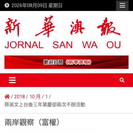
Skip
2026年08月09日 星期日
to
content
新華澳報
2018
10 月
1
蔡英文上台後三年黨慶卻兩次不辦活動
兩岸觀察（富權）