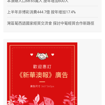
本澳總人口68.65萬人 按年增加600人
上半年非博彩消費444.7億 按年增加17.4%
灣區葡西語國家經貿交流會 探討中葡經貿合作新路徑