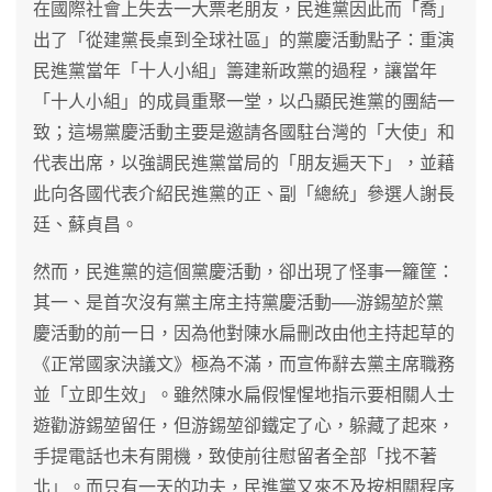
在國際社會上失去一大票老朋友，民進黨因此而「喬」
出了「從建黨長桌到全球社區」的黨慶活動點子：重演
民進黨當年「十人小組」籌建新政黨的過程，讓當年
「十人小組」的成員重聚一堂，以凸顯民進黨的團結一
致；這場黨慶活動主要是邀請各國駐台灣的「大使」和
代表出席，以強調民進黨當局的「朋友遍天下」，並藉
此向各國代表介紹民進黨的正、副「總統」參選人謝長
廷、蘇貞昌。
然而，民進黨的這個黨慶活動，卻出現了怪事一籮筐：
其一、是首次沒有黨主席主持黨慶活動──游錫堃於黨
慶活動的前一日，因為他對陳水扁刪改由他主持起草的
《正常國家決議文》極為不滿，而宣佈辭去黨主席職務
並「立即生效」。雖然陳水扁假惺惺地指示要相關人士
遊勸游錫堃留任，但游錫堃卻鐵定了心，躲藏了起來，
手提電話也未有開機，致使前往慰留者全部「找不著
北」。而只有一天的功夫，民進黨又來不及按相關程序