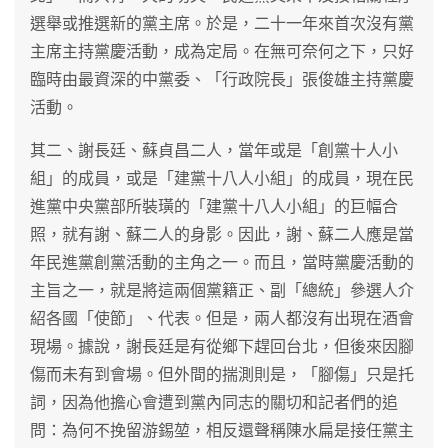
選舉或推選新的黨主席。於是，二十一年來首次沒有黨
主席主持黨慶活動，成為定局。在無可奈何之下，只好
臨時由最資深的中黨委、「行政院長」張俊雄主持黨慶
活動。
其二、謝長廷、蘇貞昌二人，當年或是「創黨十人小
組」的成員，或是「建黨十八人小組」的成員，現在民
進黨中央黨部所裝璜的「建黨十八人小組」的巨幅合
照，就有謝、蘇二人的身影。因此，謝、蘇二人應是當
年民進黨創黨活動的主角之一。而且，當時黨慶活動的
主旨之一，就是將這兩個黨籍正、副「總統」參選人介
紹各國「使節」、代表。但是，兩人都沒有出現在酒會
現場。據說，謝長廷是有從鄉下趕回台北，但後來因腳
傷而未有到會場。但外間的揣測則是，「腳傷」只是托
詞，因為他擔心會遭到黨內同志的關切和記者們的追
問：為何不挽留游錫堃，相反還聲稱陳水扁是接任黨主