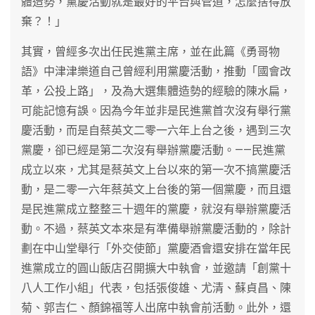
體造勢，黨慶活動就是最好的平台與管道，怎麼捨得放
棄？！」
其實，曾經多次出任民進黨主席，並在此篇《勇哥物
語》中津津樂道自己曾經利用黨慶活動，推動「國會改
革，公投上路」，及為大選集體造勢的經驗的陳水扁，
可能記憶有誤。因為今年並非是民進黨首次沒有舉行黨
慶活動，而是自蔡英文二零一六年上台之後，遇到三次
黨慶，卻已經是第二次沒有舉辦黨慶活動。——民進黨
成立以來，尤其是蔡英文上台以來的第一次不搞黨慶活
動，是二零一六年蔡英文上台後的第一個黨慶，而且還
是民進黨成立整整三十週年的黨慶，就沒有舉辦黨慶活
動。不過，蔡英文本來是有準備舉辦黨慶活動的，除計
劃在中山堂舉行「外交使節」黨慶酒會還安排在當年民
進黨成立的圓山飯店召開擴大中執會，並邀請「創黨十
八人工作小組」代表，包括張俊雄、尤清、蘇貞昌、陳
菊、郭吉仁、顏錦福等人出席中執會前活動。此外，還