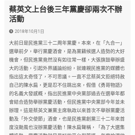
蔡英文上台後三年黨慶卻兩次不辦
活動
2018年10月1日
大前日是民進黨三十二周年黨慶。本來，在「九合一」
選舉前夕，舉行黨慶酒會，是為黨籍候選人造勢的大好
機會，但民進黨竟然沒有如往常一樣，大張旗鼓舉辦盛
大的活動，引起外界議論紛紛，就連親民進黨的媒體也
指出這太奇怪了，不可思議。一直不忿蔡英文拒絕特赦
自己的陳水扁，更是忍不住跳出來，假借《勇哥物語》
的名義大發感概，指出民進黨中央黨部過去在選舉年都
會結合造勢舉辦黨慶活動，但民進黨中央黨部今年並未
辦理。這是蔡英文兼黨主席執政以來首次不舉辦黨慶活
動及「外交使節」酒會，也是民進黨創黨三十二年來首
度沒颱風也沒辦黨慶活動！陳水扁聲稱，「為了大選集