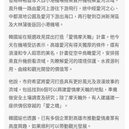
發局林裕益等人自小港機場搭乘直升機視察愛河流域。
直升機一路由愛河上游往下游飛行，途中經愛河之心、
中都濕地公園及愛河下游出海口，再行駛到亞洲新灣區
及大林蒲後返回小港機場。
韓國瑜在競選政見提出打造「愛情摩天輪」計畫。他今
天在機場受訪表示，高雄愛河有得天獨厚的條件，還有
浪漫和令人遐思的美名，計畫從空中鳥瞰愛河，安排搭
乘直升機俯看流域，先瞭解愛河的環境保護、水資源利
用、曲線和觀光開發的價值等。
他說，市府希望將愛河打造具有更好風光及浪漫故事的
流域，包括找到6個可以興建愛情摩天輪的地點，準備
做安全土壤調查及研究；除了摩天輪外，有人建議建一
座供情侶穿越的「愛之橋」。
韓國瑜也透露，已有多個企業對高雄市推動愛情產業有
高度興趣，如果順利可以帶動觀光發展。