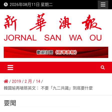
Skip
2026年08月11日 星期二
to
content
新華澳報
2019
2 月
14
韓國瑜再嗆蔡英文： 不要「九二共識」到底要什麼
要聞