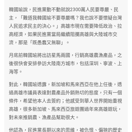
韓國瑜說，民進黨動不動就說2300萬人民要尊嚴、民
主，「難道我韓國瑜不要尊嚴嗎？我也說不要懷疑台灣
人民追求民主的決心。」高雄市現在需要降低政治、拉
高經濟，如果民進黨當局繼續阻攔高雄與大陸城市交
流，那是「既愚蠢又無聊」。
月底前韓國瑜將出訪星馬兩國，行銷高雄農漁產品，之
後很快會安排參訪大陸南方城市，包括深圳、寧波、上
海等。
對此，韓國瑜透露，新加坡和馬來西亞在他上任後，透
過高雄市議員表達對農產品外銷熱切的態度，只有一個
條件，希望他本人去簽約；他感受到華人世界開始重視
高雄，很多新加坡、馬來西亞旅遊團過年來高雄遊玩，
對未來推銷農、漁產品幫助很大。
他認為，民進黨長期以來的思維，被仇恨、偏狹的歷史