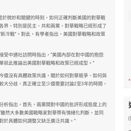
c
h
前處於微妙和關鍵的時刻，如何正確判斷美國的對華戰
各界，特別是民主、共和兩黨，對華戰略已經形成了
“新冷戰”。對此，有學者指出，美國對華戰略和政策
接受中通社訪問時指出，“美國內部在對中國的抱怨
單就此推論出美國對華戰略和政策已經成型。”
今還沒有具體政策共識，關於如何對華競爭、如何與
«
較大分歧，真正確立至少還需要討論2至3年的時間，
分析指出，首先，兩黨間對中國的批評形成態度上的
“雖然大多數美國戰略家對華帶有情緒化判斷，並同
對於具體如何調整又缺乏廣泛共識。”