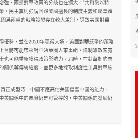
增強，兩黨對華政策的分歧也在擴大。“共和黨以特
策，民主黨則強調回歸美國擅長的制度主義和聯盟體
正因爲兩黨的戰略設想存在較大差別，導致美國對華
得優勢，並在2020年贏得大選，美國對華競爭的策略
上台將可能帶來對華決策圈人事重組，建制派政客有
士也可能重新獲得政策影响力。屆時，在對華制約問
的關係等傳統維度，並更多地採取制度性工具對華施
未真正成型時，中國不應高估美國傷害中國的能力，
中美關係中的風險仍是可管控的，中美關係的發展仍