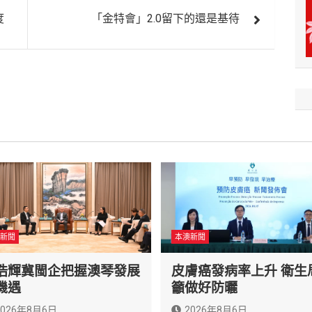
度
「金特會」2.0留下的還是基待
新聞
本澳新聞
浩輝冀閩企把握澳琴發展
皮膚癌發病率上升 衛生
機遇
籲做好防曬
2026年8月6日
2026年8月6日