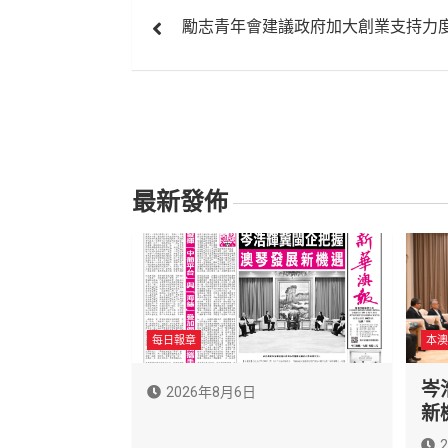
文
勵志青年會建議政府加大創業支持力
章
導
覽
最新發佈
每日報章
本澳
岑
2026年8月6日
新