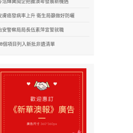
岑浩輝冀閩企把握澳琴發展新機遇
皮膚癌發病率上升 衛生局籲做好防曬
治安警察局局長伍素萍宣誓就職
28個項目列入新批非遺清單