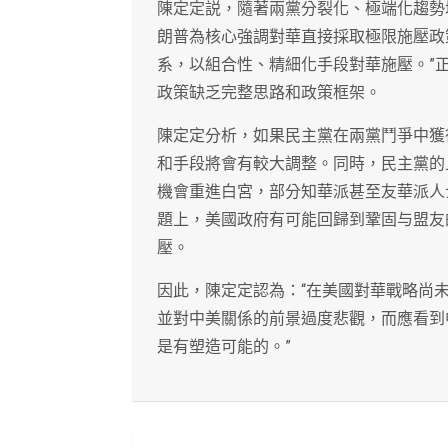
陳定定説，隨著兩黨分裂化、極端化趨勢
朗普為核心強調對華直接採取極限施壓政
系，以組合性、精細化手段對華施壓。”
政策缺乏完整思路和政策框架。
陳定定分析，如果民主黨在兩黨鬥爭中獲
和手段將會有較大調整。同時，民主黨的
機會重進白宮，部分知華派甚至友華派人
題上，美國政府有可能回歸到鞏固与盟友
壓。
因此，陳定定認為：“在美國對華戰略尚
並對中美關係的前景過度悲觀，而應看到
是有塑造可能的。”