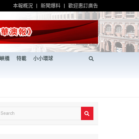
本報概況
新聞爆料
歡迎惠訂廣告
峽橋
特載
小小環球
S