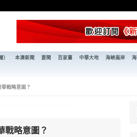
權）
本澳新聞
要聞
百家臺
中華大地
海峽兩岸
海
對華戰略意圖？
e
a
華戰略意圖？
r