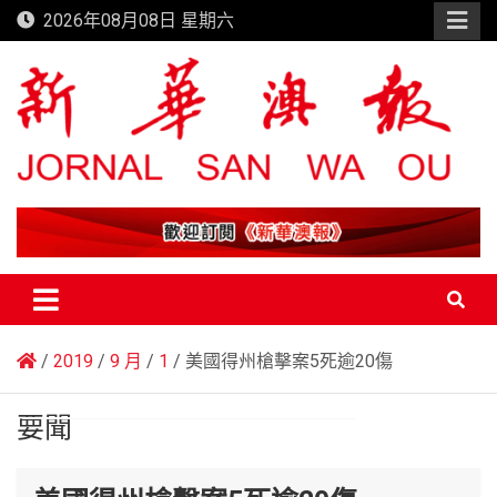
Skip
2026年08月08日 星期六
to
content
新華澳報
2019
9 月
1
美國得州槍擊案5死逾20傷
要聞