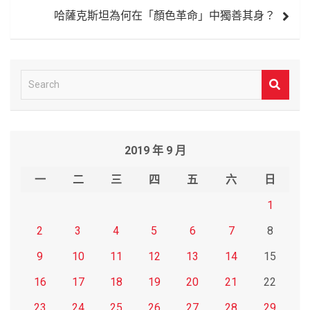
哈薩克斯坦為何在「顏色革命」中獨善其身？
覽
S
e
a
r
2019 年 9 月
c
h
一
二
三
四
五
六
日
1
2
3
4
5
6
7
8
9
10
11
12
13
14
15
16
17
18
19
20
21
22
23
24
25
26
27
28
29