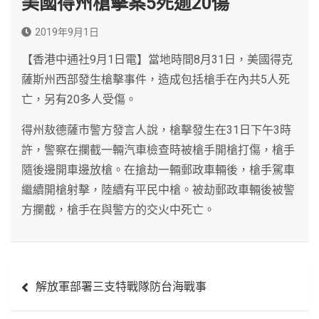
美國得州槍擊案5死逾20傷
2019年9月1日
【香港中通社9月1日電】當地時間8月31日，美國得克
薩斯州西部發生槍擊事件，造成包括槍手在內共5人死
亡，另有20多人受傷。
得州敖德薩市警方發言人說，槍擊發生在31日下午3時
許，警察在攔截一輛汽車檢查時被槍手開槍打傷，槍手
隨後邊開車邊放槍。在搶劫一輛郵政車輛後，槍手駕車
繼續開槍射擊，陸續有平民中槍。被劫郵政車輛後被警
方攔截，槍手在與警方的交火中死亡。
文
解放軍部署三支特戰隊防台海戰事
章
導