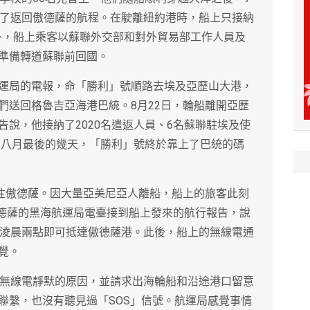
上了返回傲德薩的航程。在駛離紐約港時，船上只接納
客外，船上乘客以蘇聯外交部和對外貿易部工作人員及
準備轉道蘇聯前回國。
運局的電報，命「勝利」號順路去埃及亞歷山大港，
們送回格魯吉亞海港巴統。8月22日，輪船離開亞歷
說，他接納了2020名遣返人員、6名蘇聯駐埃及使
。在八月最後的幾天，「勝利」號終於靠上了巴統的碼
通往傲德薩。因大量亞美尼亞人離船，船上的旅客此刻
傲德薩的黑海航運局電臺接到船上發來的航行報告，說
日淩晨兩點即可抵達傲德薩港。此後，船上的無線電通
覺。
究無線電靜默的原因，並請求出海輪船和沿途港口留意
聯繫，也沒有聽見過「SOS」信號。航運局感覺事情