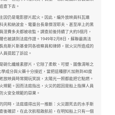
追查下去。
主因仍是電影膠片起火。因此，編外放映員科瓦連
科夫和納波金、電臺台長韋傑涅耶夫、甚至岸上的黑
員涅費多夫都被收監。調查前後持續了大約5個月，
也被請到法庭作證。1949年2月8日，蘇聯最高法
長烏斯片斯基會同各檢察員和律師，就火災所造成的
人員提起了訴訟。
是硝化纖維素膠片，它除了柔軟、可塑、圖像清晰之
化學成分與火藥十分接近，當把這種膠片加熱到40度
老放映員時常開玩笑說，太陽光一照都能把它點燃。
火規範。因而法庭指出，火災的起因是船上指揮人員
防火安全規範的惡果。
的同時，法庭還得出另一推斷：火災跟死去的水手斯
查後確認，在此次航程啟航前，在明知船上只有一個