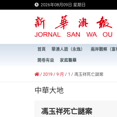
Skip
2026年08月09日 星期日
to
content
新華澳報
首頁
華澳人語（永逸）
兩岸觀察（富
開卷有益
家庭醫藥
2019
9 月
1
馮玉祥死亡謎案
中華大地
馮玉祥死亡謎案