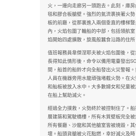
火，一邊向走廊另一頭跑去。此刻，庫房
毯和膠合板艙壁。強烈的氣流裹挾著火勢
板的前廳，從那裏進入兩個垂直的樓梯豎
內，火焰包圍了輪船的中部，包括領航室
焰開始四處擴散，旋風般蠶食沿路的住所
值班報務員韋傑涅耶夫被火焰包圍後，從
長得知此情形後，命令以備用電臺發出S
間，船首的船鈴才向全船發出火災警報。
人員在機器旁用水龍頑強堵截火勢。在火
和舢板被放入水中。大多數婦女和兒童被
在船上幫助滅火。
經過全力撲救，火勢終於被控制住了。船
層建築和駕駛橋樓，所有木質壁板完全被
所有餐廳、沙龍和其他艙室皆被燒毀，其
壞。船頭貨艙被火花點燃，幸好滅火及時