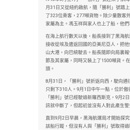
月31日又從紐約啟航，隨「勝利」號踏
了323位乘客，277噸貨物。除少量散
家屬為主。馮玉祥與家人也上了船，他們
在海上航行數天以後，船長接到了黑海航
接收從埃及遣返回國的亞美尼亞人，把他
山大港，向巴統駛去。船長隨即向局裏報告
節及其家屬，同時又裝上了1500噸貨
頭。
8月31日，「勝利」號折返向西，駛向
只剩下310人。9月1日中午一點，位於
「勝利」號已經駛過新羅西斯克，9月2
訊就中斷了，但起初並沒有人對此產生警
直到9月2日早晨，黑海航運局才開始探
該船行蹤，但沒有人與「勝利」號取得過