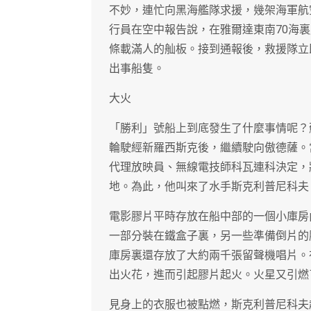
不妙，連忙向黑海艦隊求援，幾架海軍航
行員在空中報告說，在雅爾達東南70海
條載滿人的舢板。接到通報後，救援隊立
出事船隻。
大火
「勝利」號船上到底發生了什麼事情呢？
輪駛經新羅西斯克後，繼續駛向傲德薩。
代理放映員、無線電技師科瓦連科決定，
地。為此，他叫來了水手斯克利普尼科夫
電影膠片平時存放在船中部的一個小庫房
一部分裝在鐵盒子裏，另一些準備倒片的
庫房裏還存放了大約兩千張留聲機唱片。
出火花，進而引起膠片起火。火星又引燃
見身上的衣服也被點燃，斯克利普尼科夫