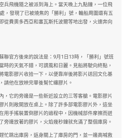
空兵飛機隨之被派到海上。當天晚上九點鐘，一位飛
裏處，發現了已被燒焦的「勝利」號，輪船周圍還有五
即從費奧多西亞和塞瓦斯托波爾等地出發，火速奔向
蘇聯官方後來的說法是：9月1日13時，「勝利」號班
當時的天氣不錯，可謂風和日麗。見船將駛向終點，
將電影膠片收拾一下，以便靠岸後將影片送回文化基
，請他在放映完畢後幫忙纏膠片。
內，它的旁邊是一些新近設立的三等客艙。電影膠片
膠片則敞開放在桌上。除了許多部電影膠片外，這坐
在用手搖裝置倒膠片的過程中，因機械部件摩擦而迸
了旁邊放著的膠片，火焰幾秒鐘就充滿了整個庫房。
趕忙跳出庫房，返身關上了庫房的門，並一邊高喊救