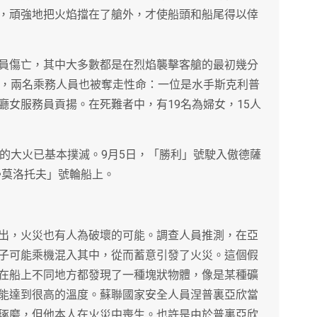
，頑強地把火焰擋在了艙外，才使船頭和船尾得以倖
員傷亡，其中大多數都是在烈焰襲擊客艙的最初幾分
生，兩名乘務人員也被奪走性命：一位是水手斯克利普
廳女服務員貢揚。在死難者中，有19名為婦女，15人
上的大火已基本撲滅。9月5日，「勝利」號駛入傲德薩
•莫洛托夫」號輪船上。
出，火災也有人為破壞的可能。調查人員推測，在亞
子可能乘機混入其中，從而蓄意引發了火災。這個假
在船上不同地方都發現了一種塊狀物體，像是某種礦
能達到很高的溫度。蘇聯國家安全人員涅普裏亞欣當
琢磨，但他本人在火災中喪生。也許是由於普裏亞欣