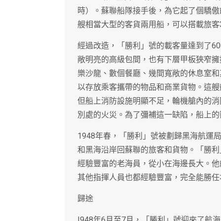
時）。蘇聯船隊接手後，為它起了個驕傲
艘相當大型的客貨兩用船，可以搭載旅客3
經過改造，「勝利」號的載客量達到了6
敞明亮的高級包間，也有下層甲板狹窄擁
樂沙龍、數個餐廳、幾間寬敞的休息室和
以存放乘客攜帶的物品和商業貨物。這艘
但船上消防設施明顯不足，輪機艙內的消
別處的火災。為了彌補這一缺陷，船上的
1948年春，「勝利」號被劃歸黑海航
和黑海沿岸回蘇聯的旅客和貨物。「勝利
經驗豐富的老海員，從小在海邊長大。他
其他指揮人員也都經驗豐富，完全能勝任
歸途
I948年6月至7月，「勝利」號迎來了航