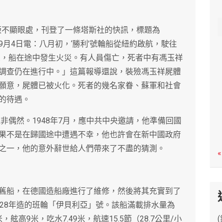
c
h
一版不顯眼處，刊登了一條塔斯社的快訊，標題為
月4日電：八月初，‘勝利’號輪船從紐約啟航，駛往
火，船在途中發生火災。有人員傷亡，死者中有馮玉祥
調查仍在進行中。」這篇報導還說，裝殮馮玉祥屍體
願意，屍體已被火化。死者的幾名家眷、蘇軍和社會
的待遇。
絕非偶然。1948年7月，應中共中央邀請，他準備回國
果不是在歸國途中遭遇不幸，他也許會在新中國政府
之一，他的意外辭世給人們帶來了不盡的猜測。
«
舊船，在德國造船廠進行了維修，然後將其充實到了
928年造的班輪「伊貝利亞」號。該船滿載排水量為
米，舷高9米，吃水7.49米，航速15.5節（28.7公里/小