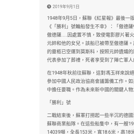
2019年9月1日
1948年9月5日，蘇聯《紅星報》最後
《「勝利」號輪船發生不幸》：「傲德薩9
傲德薩……因處置不慎，致使電影膠片著
元帥和他的女兒。該船已被帶至傲德薩。
的靈柩已空運到莫斯科，按照元帥遺孀的
代表參加了葬禮，死者享受到了陣亡軍人
在1948年秋前往蘇聯，這對馮玉祥來說
參加中國人民政治協商會議籌備工作。如
中擔任要職。作為未來新中國的關鍵人物
「勝利」號
二戰結束後，蘇軍打撈起一些半沉的德國
蘇聯商業船隊。在這些船隻中，有一艘1
14039噸，全長153米，寬18.6米，高18