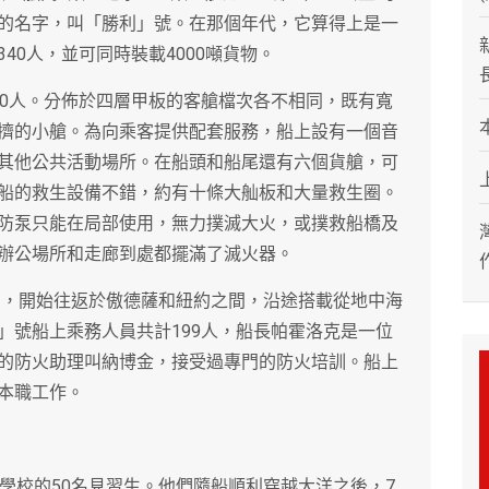
的名字，叫「勝利」號。在那個年代，它算得上是一
40人，並可同時裝載4000噸貨物。
00人。分佈於四層甲板的客艙檔次各不相同，既有寬
擠的小艙。為向乘客提供配套服務，船上設有一個音
其他公共活動場所。在船頭和船尾還有六個貨艙，可
船的救生設備不錯，約有十條大舢板和大量救生圈。
防泵只能在局部使用，無力撲滅大火，或撲救船橋及
辦公場所和走廊到處都擺滿了滅火器。
運局，開始往返於傲德薩和紐約之間，沿途搭載從地中海
」號船上乘務人員共計199人，船長帕霍洛克是一位
的防火助理叫納博金，接受過專門的防火培訓。船上
本職工作。
海學校的50名見習生。他們隨船順利穿越大洋之後，7