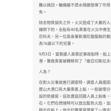
難以挽回。輪機艙不透水隔牆發揮了作用
免。
除去物質損失之外，火災造成了大量的人
鐘倒下的。全船有40名乘客在火災中喪
尼科夫，另一位是身著新潮尼龍服裝的餐
為16歲以下的兒童。
9月3日，當救援人員靠近事故船時，船
港，獲救乘客被轉移到了「維亞切斯拉夫
人為？
在對火災事故進行調查時，調查人員還提
歷山大港口有大量乘客上船，一些破壞分
設的依據是，這批遣返回國人員上船後，
石。它們在燃燒時可以放出藍色火焰，並
時也在船上，他出於職業習慣拿了一塊去