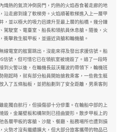
內熾熱的氣流沖倒房門，灼熱的火焰吞食著走廊的地
，沿走廊到達了軟梯旁。火焰順著軟梯進入上一層甲
井，並以極大的吸力迅速升至最上層的船橋。幾分鐘
、駕駛室、電臺室、船長和領航員休息艙。隨後，火
，衝擊救生艇甲板，並逼近貨艙和輪機艙。
無線電室的舷窗跳出，沒能來得及發出求援信號。船
OS信號，但可惜它已在領航室被燒毀了。過了一段時
接到火警以後，在輪機長茲沃羅波的帶領下，輪機班
勢剛起時，就有部分船員開始搶救乘客，一些救生艇
放入了五條舢板，並把船劃到了安全距離，男乘客則
雖能獨自航行，但損傷卻十分慘重。在輪船中部的上
燒毀，金屬壁板和構架則已扭曲變形。散步甲板上的
他各層甲板的客艙、沙龍、餐廳、船務場所也遭到損
，火勢才沒有繼續擴大，但大部分旅客攜帶的物品已