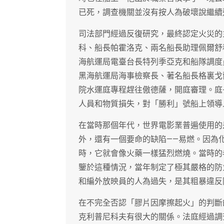
已死，調查機關並沒有按人為破壞說繼續
司法部門經過反復研究，最終認定火災的
科、船長帕霍洛克、兩名船長助理佩爾舒
海航運局電臺台長特列季亞克和船隊調度
黑海航運局海事檢察長、著名船長格裏戈爾
院水運庭專程趕往傲德薩，開庭審理。庭
人員和物質損失，對「勝利」號船上領導
在當時那個年代，世界電影業普遍使用的
外，還有一個要命的缺陷——易燃。因為
時，它就會像火藥一樣猛烈燃燒。當時的
鑒於這種情況，當年制定了極其嚴格的防
和編外放映員的人為過失，是其粗暴違反
在不完全否認「膠片因摩擦起火」的判斷
克利普尼科夫有很大的關係。法庭經過調