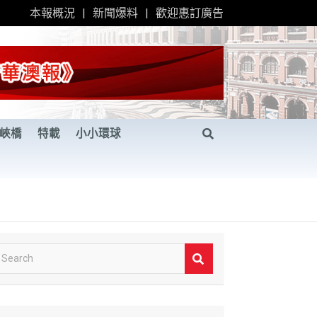
本報概況
新聞爆料
歡迎惠訂廣告
峽橋
特載
小小環球
S