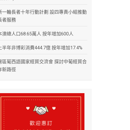
新一輪長者十年行動計劃 設四專責小組推動
長者服務
本澳總人口68.65萬人 按年增加600人
上半年非博彩消費444.7億 按年增加17.4%
灣區葡西語國家經貿交流會 探討中葡經貿合
作新路徑