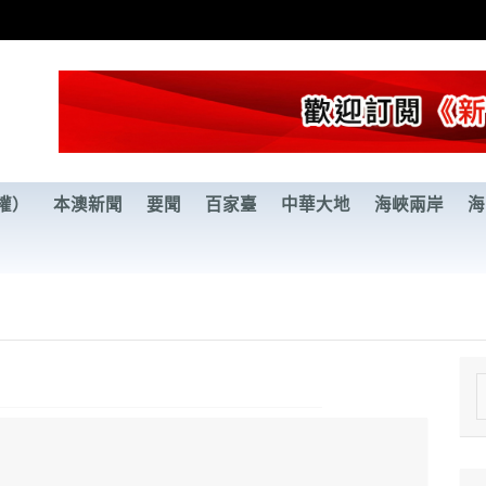
權）
本澳新聞
要聞
百家臺
中華大地
海峽兩岸
海
e
a
r