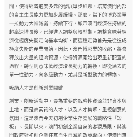
間，使得經濟適度多元的發展舉步維艱，培育澳門內部
的自主生長能力更加步履緩慢。那麼，當下的博彩業單
一拉動力大幅減弱，持續下行，顯示澳門經濟在持續的
超高速增長後，已經進入調整與轉型期。調整意味著經
濟從極度失衡走向基本均衡，而這種走勢首先是從造成
極度失衡的產業開始。因此，澳門博彩業的收縮，將會
釋放出大量的經濟資源，使得資源開始出現重新配置的
過程。轉型則意味著經濟增長動力的轉換，即從過去的
單一性動力，向多級動力，尤其是新型動力的轉換。
吸納人才是創新創業關鍵
創業、創新活動中，最為重要的戰略性資源並非資本與
土地，而是高素質的人才，以及人才集聚、重視創意的
氛圍。這是澳門今天初創企業生存發展的戰略性「短
板」。長期以來，澳門初創企業自身的客觀局限，與澳
門政府對初創企業任其自生自滅的政策取向，使澳門無