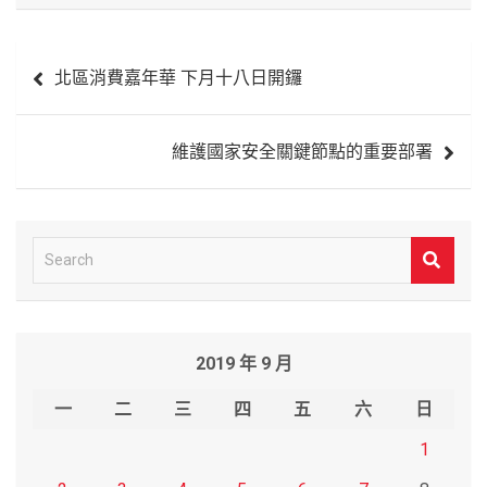
文
北區消費嘉年華 下月十八日開鑼
章
導
維護國家安全關鍵節點的重要部署
覽
S
e
a
r
2019 年 9 月
c
h
一
二
三
四
五
六
日
1