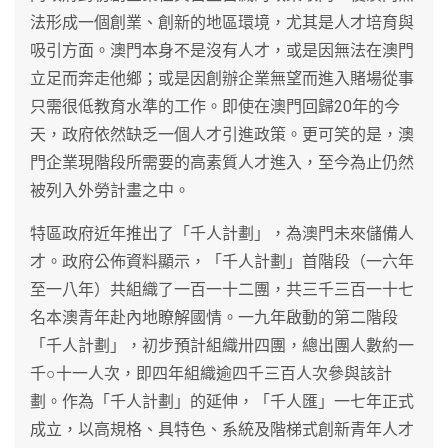
法形成一個創業、創新的地區環境，尤其是人才培育與
吸引方面。澳門本身不是沒有人才，或是因無法在澳門
立足而奔走他鄉；或是因創辦企業無望而進入賭場從事
只需很低教育水準的工作。即使在澳門回歸20年的今
天，政府依然缺乏一個人才引進政策。更可笑的是，澳
門企業現階段所需要的高素質人才進入，至今為止仍然
被列入外勞計畫之中。
特區政府近年推出了「千人計劃」，為澳門未來儲備人
才。政府公佈資料顯示，「千人計劃」首階段（一六年
至一八年）共組織了一百一十二團，共三千三百一十七
名本澳青年赴內地瞭解國情。一九年啟動的第二階段
「千人計劃」，初步預計組織卅四團，總出團人數約一
千○十一人次，即四年組織逾四千三百人次參與該計
劃。作為「千人計劃」的延伸，「千人匯」一七年正式
成立，以高規格、具特色、系統及階梯式創新青年人才