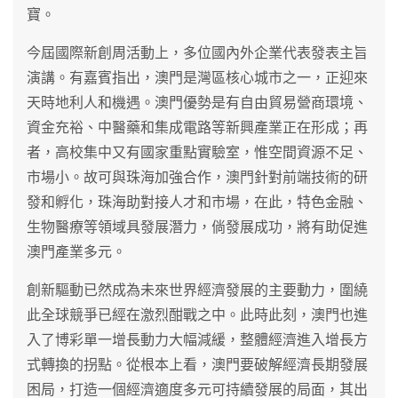
寶。
今屆國際新創周活動上，多位國內外企業代表發表主旨
演講。有嘉賓指出，澳門是灣區核心城市之一，正迎來
天時地利人和機遇。澳門優勢是有自由貿易營商環境、
資金充裕、中醫藥和集成電路等新興產業正在形成；再
者，高校集中又有國家重點實驗室，惟空間資源不足、
市場小。故可與珠海加強合作，澳門針對前端技術的研
發和孵化，珠海助對接人才和市場，在此，特色金融、
生物醫療等領域具發展潛力，倘發展成功，將有助促進
澳門產業多元。
創新驅動已然成為未來世界經濟發展的主要動力，圍繞
此全球競爭已經在激烈酣戰之中。此時此刻，澳門也進
入了博彩單一增長動力大幅減緩，整體經濟進入增長方
式轉換的拐點。從根本上看，澳門要破解經濟長期發展
困局，打造一個經濟適度多元可持續發展的局面，其出