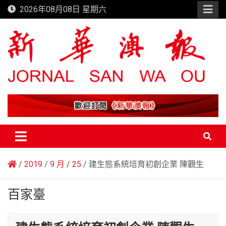
Skip
2026年08月08日 星期六
to
content
新華澳報
2019
9 月
25
建生態系統培育初創企業 陳觀生
百家臺