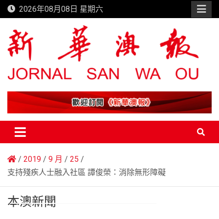
Skip
2026年08月08日 星期六
to
content
新華澳報
2019
9 月
25
支持殘疾人士融入社區 譚俊榮：消除無形障礙
本澳新聞