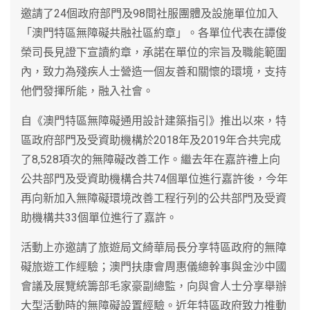
邀請了24個政府部門及98間社服團體及設施單位加入
「澳門特區無障礙共融社區約章」。各單位代表在譚俊
榮司長見證下宣讀約章，承諾在單位的宗旨及職能範圍
內，致力為殘疾人士營造一個友善和關懷的環境，支持
他們發揮所能，融入社會。
自《澳門特區無障礙通用設計建築指引》推出以來，特
區政府部門及受資助機構於2018年及2019年合共完成
了8,528項次的無障礙改善工作。繼去年在嘉許禮上向
公共部門及受資助機構合共74個單位進行嘉許後，今年
再向新加入無障礙環境改善工程行列的公共部門及受資
助機構共33個單位進行了嘉許。
活動上亦邀請了旅遊局文綺華局長分享特區政府的無障
礙旅遊工作經驗；澳門扶康會周惠儀總幹事與金沙中國
會議及展覽統籌部毛家豪副總監，向與會人士分享舉辦
大型活動時的無障礙設置經驗。近年特區政府致力推動