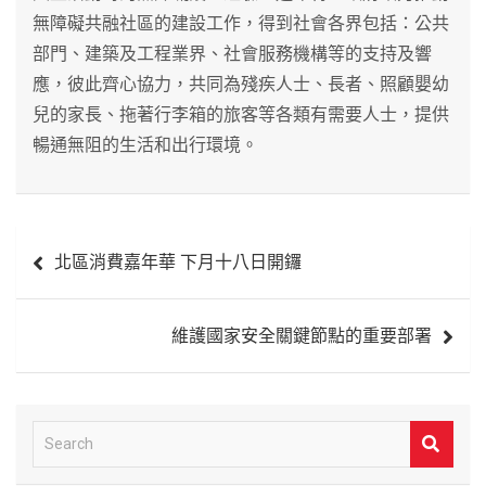
無障礙共融社區的建設工作，得到社會各界包括：公共
部門、建築及工程業界、社會服務機構等的支持及響
應，彼此齊心協力，共同為殘疾人士、長者、照顧嬰幼
兒的家長、拖著行李箱的旅客等各類有需要人士，提供
暢通無阻的生活和出行環境。
文
北區消費嘉年華 下月十八日開鑼
章
導
維護國家安全關鍵節點的重要部署
覽
S
e