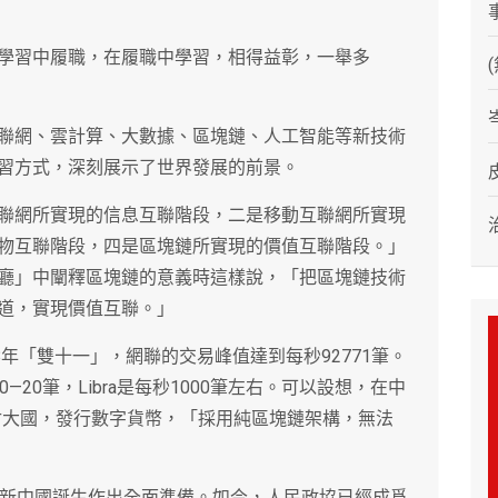
學習中履職，在履職中學習，相得益彰，一舉多
聯網、雲計算、大數據、區塊鏈、人工智能等新技術
習方式，深刻展示了世界發展的前景。
聯網所實現的信息互聯階段，二是移動互聯網所實現
物互聯階段，四是區塊鏈所實現的價值互聯階段。」
廳」中闡釋區塊鏈的意義時這樣說，「把區塊鏈技術
道，實現價值互聯。」
8年「雙十一」，網聯的交易峰值達到每秒92771筆。
20筆，Libra是每秒1000筆左右。可以設想，在中
支付大國，發行數字貨幣，「採用純區塊鏈架構，無法
爲新中國誕生作出全面準備。如今，人民政協已經成爲