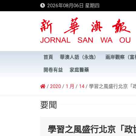
Skip
2026年08月06日 星期四
to
content
新華澳報
首頁
華澳人語（永逸）
兩岸觀察（富
開卷有益
家庭醫藥
2020
1 月
14
學習之風盛行北京「
要聞
學習之風盛行北京「政