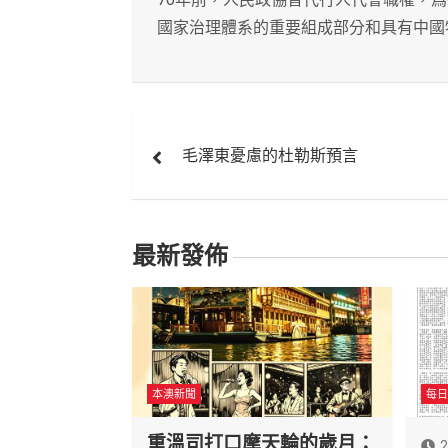
國家治理體系的重要組成部分和具有中國
文
毛澤東憂慮的杜勒斯預言
章
導
覽
最新發佈
本澳新聞
每日
重溫司打口摩天輪的歲月：