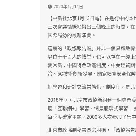
2020年1月14日
【中新社北京1月13日電】在進行中的本
三次會議慷慨地撥出三個晚上的時間，在
國際局勢的最新演變。
這裏的「政協報告廳」幷非一個具體地標
以位于千百人的禮堂，也可以存在于綫上
變常新：中國特色政黨制度、中美經貿關
策、5G技術創新發展、國家糧食安全保
把學習和研討交流常態化、制度化，是北
2018年底，北京市政協新組建一個專門
展「互聯網+」學習、情景體驗式學習……
每季度確定主題，2000多人次參加了集
北京市政協副秘書長宗朋稱，「政協報告