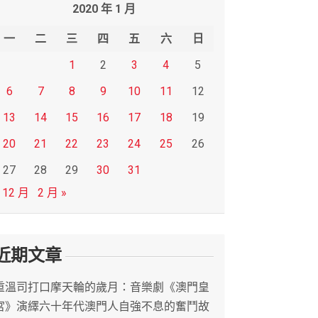
2020 年 1 月
一
二
三
四
五
六
日
1
2
3
4
5
6
7
8
9
10
11
12
13
14
15
16
17
18
19
20
21
22
23
24
25
26
27
28
29
30
31
 12 月
2 月 »
近期文章
重溫司打口摩天輪的歲月：音樂劇《澳門皇
宮》演繹六十年代澳門人自強不息的奮鬥故