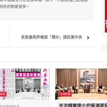
特色的制度安排。
吳敦義再弄權謀「攬炒」國民黨中央
報章
本澳新聞
岑浩輝冀閩企把握澳琴
2026年8月6日