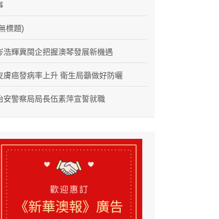
事
(無標題)
岑浩輝冀閩企把握澳琴發展新機遇
皮膚癌發病率上升 衛生局籲做好防曬
治安警察局局長伍素萍宣誓就職