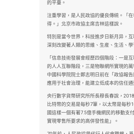
的平臺。
注重學習，是人民政協的優良傳統。「在
得。」北京市政協主席吉林這樣說。
特別是當今世界，科技進步日新月异，互
深刻改變著人類的思維、生産、生活、學
「信息技術發展會經歷四個階段：一是互
的人人互聯階段，三是物聯網所實現的萬
中國科學院院士鄭志明日前在「政協報告
應用于社會治理，能建立低成本的信任通
央行數字貨幣研究所所長穆長春說，201
比特幣的交易是每秒7筆，以太幣是每秒10—
國這樣一個有著7.5億手機網民的移動
實現零售所要求的高併發性能」。
70年前，人民政協曾代行人代會職權，