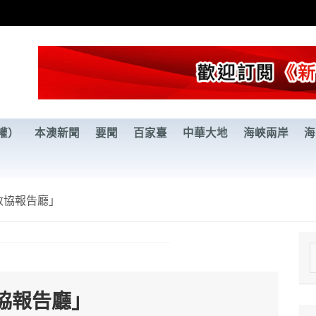
權）
本澳新聞
要聞
百家臺
中華大地
海峽兩岸
海
政協報告廳」
e
a
協報告廳」
r