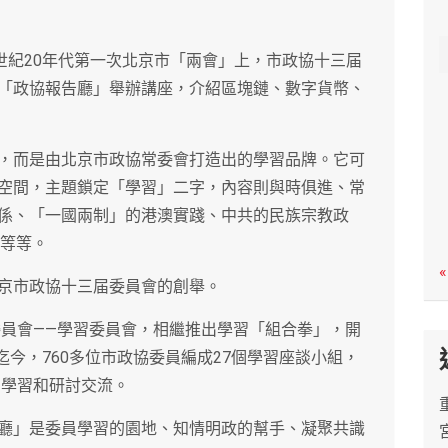
c
h
世紀20年代第一次北京市「兩會」上，市政協十三届
「政協報告廳」舉辦講座，介紹區塊鏈、數字貨幣、
，而是由北京市政協常委會打造出的學習品牌。它可
空間，主題鎖定「學習」二字，內容則與時俱進、常
係、「一國兩制」的港澳實踐、中共的民族宗教政
障等等。
«
京市政協十三届委員會的創舉。
委員會——學習委員會，相繼推出學習「組合拳」，開
迄今，760多位市政協委員編成27個學習座談小組，
中學習和研討交流。
廳」是委員學習的園地、知情明政的幫手、凝聚共識