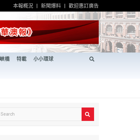
本報概況
新聞爆料
歡迎惠訂廣告
峽橋
特載
小小環球
S