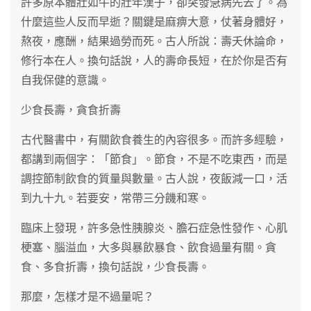
許多原本體壯如牛的壯年漢子，卻突發急病先去了。為
什麼這些人反而早逝？關鍵是麻痹大意，仗著身體好，
熬夜，應酬，結果過勞而死。古人所說：壽夭休論命，
修行本在人。換句話說，人的壽命長短，在於你是否有
自我保健的意識。
少食長壽，貪食折壽
古代醫書中，有關飲食養生的內容很多。而許多經驗，
都講到兩個字：「節食」。節食，不是不吃東西，而是
調控節制飲食的質量與數量。古人說，夜飯減一口，活
到九十九。若要安，常帶三分饑和寒。
臨床上發現，許多急性胰腺炎、膽石症急性發作、心肌
梗塞、腦溢血，大多與暴飲暴食、飲食過量有關。貪
食、多食折壽，換句話說，少食長壽。
那麼，怎樣才是不過量呢？