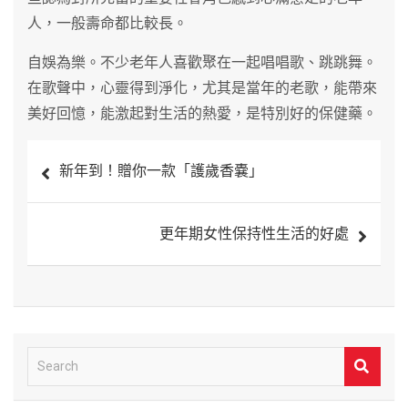
人，一般壽命都比較長。
自娛為樂。不少老年人喜歡聚在一起唱唱歌、跳跳舞。
在歌聲中，心靈得到淨化，尤其是當年的老歌，能帶來
美好回憶，能激起對生活的熱愛，是特別好的保健藥。
文
新年到！贈你一款「護歲香嚢」
章
導
更年期女性保持性生活的好處
覽
S
e