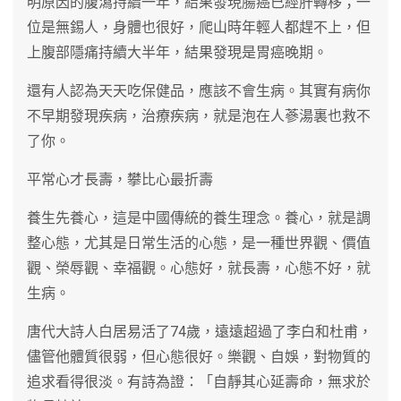
明原因的腹瀉持續一年，結果發現腸癌已經肝轉移；一
位是無錫人，身體也很好，爬山時年輕人都趕不上，但
上腹部隱痛持續大半年，結果發現是胃癌晚期。
還有人認為天天吃保健品，應該不會生病。其實有病你
不早期發現疾病，治療疾病，就是泡在人蔘湯裏也救不
了你。
平常心才長壽，攀比心最折壽
養生先養心，這是中國傳統的養生理念。養心，就是調
整心態，尤其是日常生活的心態，是一種世界觀、價值
觀、榮辱觀、幸福觀。心態好，就長壽，心態不好，就
生病。
唐代大詩人白居易活了74歲，遠遠超過了李白和杜甫，
儘管他體質很弱，但心態很好。樂觀、自娛，對物質的
追求看得很淡。有詩為證：「自靜其心延壽命，無求於