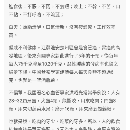
進食後：不脹，不悶，不氣短；晚上：不幹，不苦，口
不粘，不打呼嚕，不流涎；
白天：頭腦清醒，口氣清新，沒有疲憊感，工作效率
高。
偏咸不利健康。江蘇淮安楚州區曾是食管癌、胃癌的高
發地區，後來有關專家對此進行了5年的干預，從每年
每人76千克降至10.20千克，惡性腫瘤的發病率也隨之
穩步下降。中國營養學家建議每人每天食鹽不超過6
克，也就是一啤酒瓶蓋。
不偏葷。我國著名心血管專家洪昭光常常舉例說：人有
28~32顆牙齒，犬齒4顆，能撕咬，用來吃肉；門齒8
顆，用來切蔬菜水杲；磨牙16顆，用來磨五穀雜糧。
也就是說，吃肉的牙少，吃菜的牙多。所以，人的飲食
結構應該是葷素搭配，以素為主。高脂肪、高蛋白質的