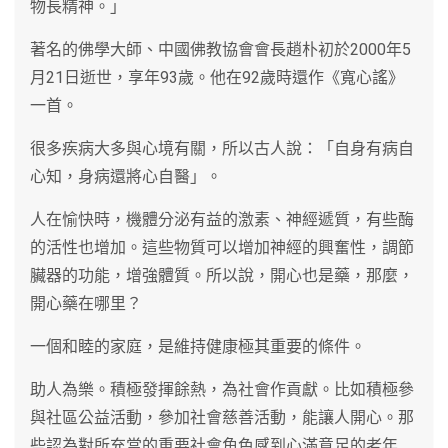
物長精神。」
著名的佛學大師、中國佛教協會會長趙朴初於2000年5
月21日逝世，享年93歲。他在92歲時還作《寬心謠》
一首。
很多疾病大多與心境有關，所以古人說：「自身有病自
心知，身病還將心自醫」。
人在愉快時，機體分泌有益的激素、神經遞質，有些酶
的活性也增加。這些物質可以增加神經的興奮性，調節
臟器的功能，增強體質。所以說，開心也是藥，那麼，
開心藥在哪里？
一個和睦的家庭，是維持健康極其重要的條件。
助人為樂。積極發揮餘熱，為社會作貢獻。比如積極參
與社區公益活動，參加社會慈善活動，能讓人開心。那
些認為對所充當的重要社會角色感到心滿意足的老年