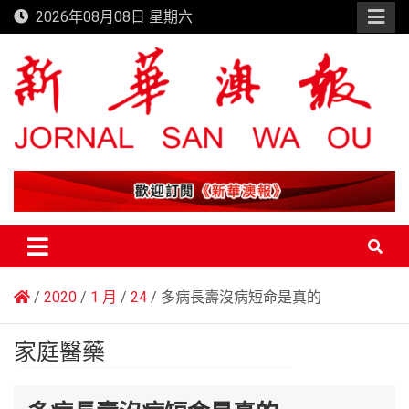
Skip
2026年08月08日 星期六
to
content
新華澳報
2020
1 月
24
多病長壽沒病短命是真的
家庭醫藥