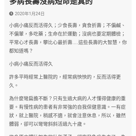
多病長壽沒病短命是真的
2020年1月24日
小病小痛反而活得久；少食長壽，貪食折壽；不偏鹹、
不偏葷，多吃藥；生命在於運動；沒病也要定期體檢；
平常心才長壽，攀比心最折壽……這些長壽的大智慧，你
都知道嗎？
小病小痛反而活得久
許多平時經常上醫院的，經常病怏怏的，反而活得更
久。
為什麼彎扁擔不斷？只有生過大病的人才懂得健康的重
要。有慢性病的患者有非常強的自我保健意識。一有症
狀，就上醫院，稍感不適，就會注意休息，所以，雖然
體弱，卻可以彎彎斜斜活過九十歲。