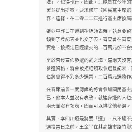
法」，也得執行。因此，只能是在今年的
署並提出提案，要求修訂《國民黨主席選
容。這樣，在二零二二年進行黨主席換屆
張亞中昨日在遭到拒絕領表時，執意要留
領到了登記表並也交了表，審查會在審查
資格，按規定已經繳交的二百萬元卻不會
至於曾經宣佈參選的武之璋，這兩天沒有
參選資格，將會被拒絕領取參選登記表，
也將會得不到多少選票，二百萬元選務作
在春節前曾一度傳說的將會參加國民黨主
已，他本人並沒有表態，就連身邊的人也
兩天並沒有領表，因而可以排除他參選。
其實，李四川還是將要「選」，只不過不
選投票日之前，王金平在其高雄市路竹鄉