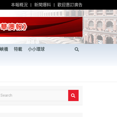
本報概況
新聞爆料
歡迎惠訂廣告
峽橋
特載
小小環球
S