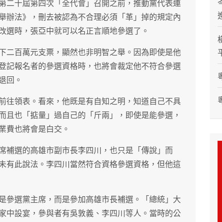
第二十屆第四次「全代會」召開之前，推動黨代表連
舉辦法》，刪去被認為不合理必須「革」掉的規定內
改選時，張亞中就可以名正言順地參選了。
下二百萬元支票，顯然也非明智之舉。因為即使是他
登記報名者的參選資格時，也將會裁定他不符合參選
退回。
前往領表。看來，他既是有自知之明，知道自己不具
而且也「掂量」過自己的「斤兩」，即使是能參選，
業費也將會是白交。
席補選的高雄市副市長李四川，也只是「傳說」而
未有此說法。李四川當然符合資格參選資格，但他這
是參選黨主席，而是參加高雄市長補選。「總統」大
家中設宴，參與者有吳敦義、李四川等人。當時的公