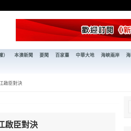
權）
本澳新聞
要聞
百家臺
中華大地
海峽兩岸
海
江啟臣對決
e
a
江啟臣對決
r