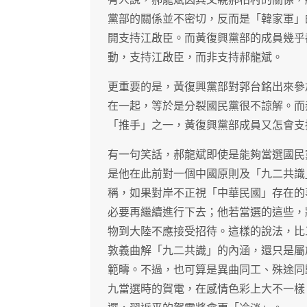
黨部的關係並不密切，反而是「韓家軍」
開支持江啟臣。而黃復興黨部的成員幾乎
動，支持江啟臣，而非支持郝龍斌。
更重要的是，黃復興黨部對郭台銘出來參
在一起，等於是分裂國民黨很不諒解。而
「推手」之一，黃復興黨部成員又怎會支
有一句笑話，郝龍斌即使是能夠當選國民
是他在此前對一個中國原則及「九二共識
稱，如果對岸不正視「中華民國」存在的
必要再繼續進行下去；他若當選的這些，
物到大陸不應接受招待。這樣的說法，比
敦義曲解「九二共識」的內涵，還只是屬
範疇。不過，也可算是異曲同工、殊途同
九當選時的賀電，在感情色彩上大不一樣