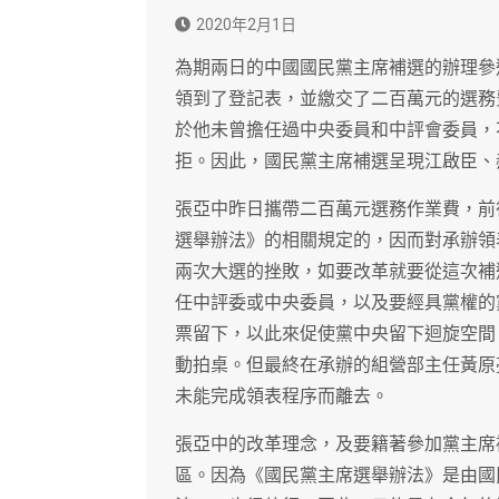
2020年2月1日
為期兩日的中國國民黨主席補選的辦理參
領到了登記表，並繳交了二百萬元的選務
於他未曾擔任過中央委員和中評會委員，
拒。因此，國民黨主席補選呈現江啟臣、
張亞中昨日攜帶二百萬元選務作業費，前
選舉辦法》的相關規定的，因而對承辦領
兩次大選的挫敗，如要改革就要從這次補
任中評委或中央委員，以及要經具黨權的
票留下，以此來促使黨中央留下迴旋空間
動拍桌。但最終在承辦的組營部主任黃原
未能完成領表程序而離去。
張亞中的改革理念，及要籍著參加黨主席
區。因為《國民黨主席選舉辦法》是由國