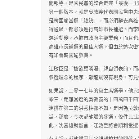
開報導，是國民黨的整合走完「最後一里
另一個版本，就是吳敦義代表國民黨中央
是韓國瑜當選「總統」，而必須辭去高雄
得通過，都必須進行高雄市長補選。而李
選活動後，承擔市政府主要業務，而且也
高雄市長補選的最佳人選。但由於這次密
有知會韓國瑜參與。
江啟臣是「搶飲頭啖湯」親自領表的，而
參選理念的程序，郝龍斌沒有現身，可見
如果說，二零一七年的黨主席選舉，他只
零三，距離當選的吳敦義的十四萬四千四
連排在第二的洪秀柱都不如，是因為吳敦
話，那麼，今次郝龍斌的參選，條件比此
此，沈富雄就斷言，江啟臣將會順利當選
有人說，郝龍斌因其父親郝柏村的關係，