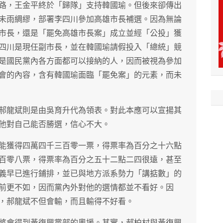
路，王金平終於「歸隊」支持韓國瑜。但後來卻傳出
未雨綢繆，部署李四川參加高雄市長補選。因為無論
市長，還是「罷免高雄市長案」成立並經「公投」獲
四川是現任副市長，並在韓國瑜請假投入「總統」競
是國民黨內各方面都可以接納的人，因而被視為參加
會的內容，含有韓國瑜面臨「罷免案」的元素，而未
郝龍斌則是由吳育升代為領表。對此本應可以宣揚其
他對自己能否勝選，信心不大。
能獲得四萬四千三百零一票，得票率為百分之十六點
百零八票，得票率為百分之五十二點二四很遠，甚至
義早已進行鋪排，並已與地方派系勢力「講掂數」的
前更不如，因而黨內外對他的選情都並不看好。因
，郝龍斌不但會輸，而且輸得不好看。
將會得到黃復興黨部的奧援。其實，郝柏村與黃復興