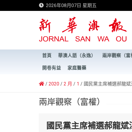
Skip
2026年08月07日 星期五
to
content
新華澳報
首頁
華澳人語（永逸）
兩岸觀察（富
開卷有益
家庭醫藥
2020
2 月
1
國民黨主席補選郝龍斌
兩岸觀察（富權）
國民黨主席補選郝龍斌