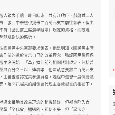
c
h
選人領表手續，昨日結束。共有江啟臣、郝龍斌二人
費。張亞中雖然也攜帶二百萬元支票前往領表，但由
不符《國民黨主席選舉辦法》規定的資格，而被婉
郝龍斌對決的態勢。
往國民黨中央黨部要求領表。他是明知《國民黨主席
表作業的黨幹宣示自己的改革理念，強調國民黨經過
選主席開始，「革」掉此前的相關限制規定，包括曾
黨員百分之三以上連署等。他還執意要將二百萬元支
«
，由審查會認定其參選資格，過程中還曾一度情緒激
亮，及聞訊趕來的組發會代理主委黃碧雲的相勸下，
補選來推動其改革理念的動機雖好，但卻也陷入盲
民黨「全代會」通過的，即使不妥，但「惡法亦