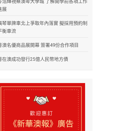
岑浩輝視察澳琴大學城 了解開學前各項工作
進展
橫琴單牌車北上爭取年內落實 擬採用預約制
平衡車流
粵澳名優商品展開幕 簽署49份合作項目
粵在澳成功發行25億人民幣地方債