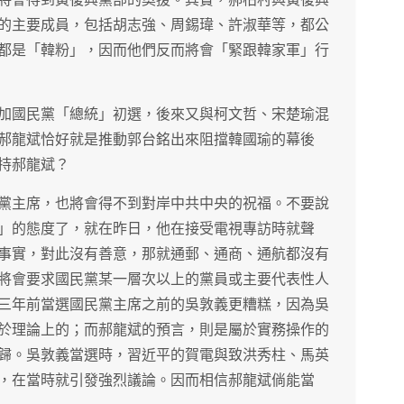
的主要成員，包括胡志強、周錫瑋、許淑華等，都公
都是「韓粉」，因而他們反而將會「緊跟韓家軍」行
加國民黨「總統」初選，後來又與柯文哲、宋楚瑜混
郝龍斌恰好就是推動郭台銘出來阻擋韓國瑜的幕後
持郝龍斌？
黨主席，也將會得不到對岸中共中央的祝福。不要說
」的態度了，就在昨日，他在接受電視專訪時就聲
事實，對此沒有善意，那就通郵、通商、通航都沒有
將會要求國民黨某一層次以上的黨員或主要代表性人
三年前當選國民黨主席之前的吳敦義更糟糕，因為吳
於理論上的；而郝龍斌的預言，則是屬於實務操作的
歸。吳敦義當選時，習近平的賀電與致洪秀柱、馬英
，在當時就引發強烈議論。因而相信郝龍斌倘能當