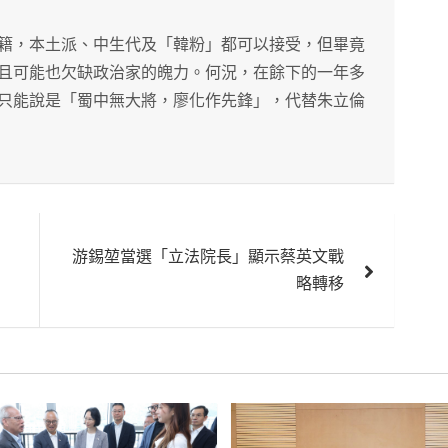
籍，本土派、中生代及「韓粉」都可以接受，但畢竟
且可能也欠缺政治家的魄力。何況，在餘下的一年多
只能說是「蜀中無大將，廖化作先鋒」，代替朱立倫
游錫堃當選「立法院長」顯示蔡英文戰
略轉移