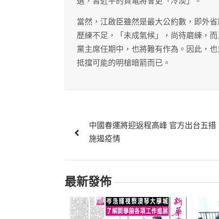
選，習近平的賀電將會更「冷淡」。
當然，江啟臣雖然是最大公約數，即外省
歷練不足，「未成氣候」，尚待磨練，而
黨主席任期中，也將難有作為。因此，也
抵擋可能的明槍暗箭而已。
文
中國春運將迎返程高峰 官方出台五措
章
施遏疫情
導
覽
最新發佈