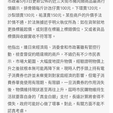
市政署5月3日更新公佈的近三天街市豬肉類商品最高行
情顯示，排骨類每斤計氹仔賣100元，下環賣120元，
沙梨頭賣130元，祐漢賣150元。某些商戶的升價手法
於情不通，於法無據近乎明火執仗所為：如在貨架就地
更換標籤起價，或刻意在標籤上標錯價位，又或者貨品
標價與收銀實收不符等等。
他指出，連日來經濟局、消委會和市政署雖有管控行
動，檢查督促約晤違規的商戶，不過仍有不少市民表
示，市場大範圍、大幅度地提升物價，經驗證明物價上
升之後就根本無可能再降下來，現時人們手頭上持有電
子消費券也許並未察覺到對家庭經濟的影響，但電子消
費券畢竟使用有限期、有限額，一旦消費券的作用消失
後，物價維持現狀甚至再往上升，屆時市民購物維持生
活就要靠自身的「真金白銀」支付，長遠計算將會得不
償失，政府可能好心做了壞事。對此，有關方面不能不
認真考慮。