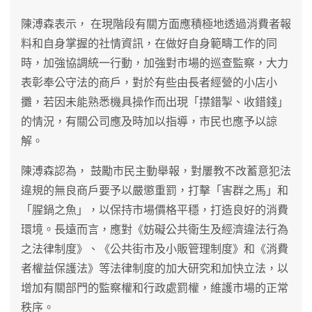
陳溥森表示， 在現階段有關方面應積極地透過消費者報
料和自身掌握的社情資訊，在做好自身範疇工作的同
時，加強協調統一行動，加強對市場的巡查監察，大力
表彰奉公守法的商戶，對於有些由長者經營的小店小
攤，若因未能熟悉機具操作而出現「㩒錯掣、收錯錢」
的情況，有關公司應及時加以指導，市民也應予以諒
解。
陳溥森認為， 鼓勵市民主動舉報，對屢教不改蓄意犯法
違規的無良商戶要予以嚴懲重罰，打擊「害群之馬」和
「腥鍋之魚」，以保持市場價格平穩，打造良好的消費
環境。長遠而言，應對《妨礙公共衛生及經濟違法行為
之法律制度》、《公共街市及小販管理制度》和《消費
者權益保護法》等法律制度的加大研究和加快立法，以
增加有關部門的監察權和行政處罰權，維護市場的正常
秩序。