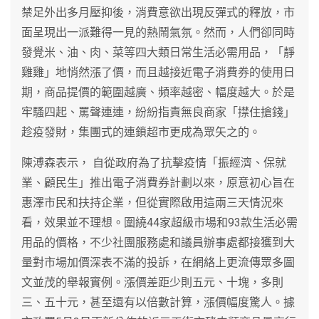
禁足外出多月壓抑後，消費意欲出現反彈式的釋放，市
面呈現出一派難得一見的熱鬧氣氛。然而，人們卻同時
發覺米、油、肉、菜等四大類日常生活必需用品，「靜
雞雞」地悄然漲了價，而且越接近電子消費券的使用日
期，商品提價的範圍越廣、頻率越密、幅度越大。於是
牢騷四起、罵聲連連，紛紛指責無良商家「㩒住搶錢」
趁疫發財，集團式的連鎖超市更成為眾矢之的。
陳溥森表示， 自從政府為了抗擊疫情「振經濟、保就
業、顧民生」推出電子消費券計劃以來，原意初心旨在
惠澤市民和扶持企業，但從實際啟用這兩三天情況來
看，效果並不理想。圍繞44家超級市場和93款生活必需
用品的價格，不少社團服務處和議員辦事處都接獲到大
量對市場加價深表不滿的投訴，在網絡上更流傳眾多圖
文並茂的舉報實例。漲價差距少則五元、十塊，多則
三、五十元，甚至還有以倍數計算，漲價幅度驚人。據