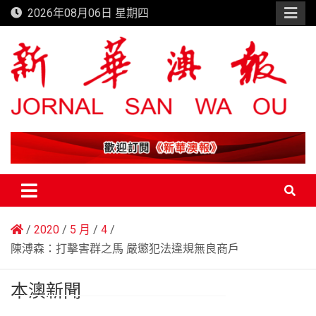
Skip
2026年08月06日 星期四
to
content
新華澳報
2020
5 月
4
陳溥森：打擊害群之馬 嚴懲犯法違規無良商戶
本澳新聞