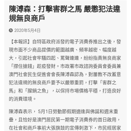
陳溥森：打擊害群之馬 嚴懲犯法違
規無良商戶
2020年5月4日
【本報訊】自特區政府派發的電子消費券推出之後，發
現市面不少商品提價的範圍越廣、頻率越密、幅度越
大，引起社會牢騷四起、罵聲連連，紛紛指責無良商家
「㩒住搶錢」趁疫發財。市政署市政諮詢委員會委員兼
澳門社會民生促進會會長陳溥森認為，對屢教不改蓄意
犯法違規的無良商戶要予以嚴懲重罰，打擊「害群之
馬」和「腥鍋之魚」，以保持市場價格平穩，打造良好
的消費環境。
陳溥森表示， 5月1日勞動節假期適逢與佛誕和週末重
疊，且恰好是澳門居民第一期電子消費券的首日啟用，
在社會和商戶事前大張旗鼓的宣傳刺激下，市民經居家