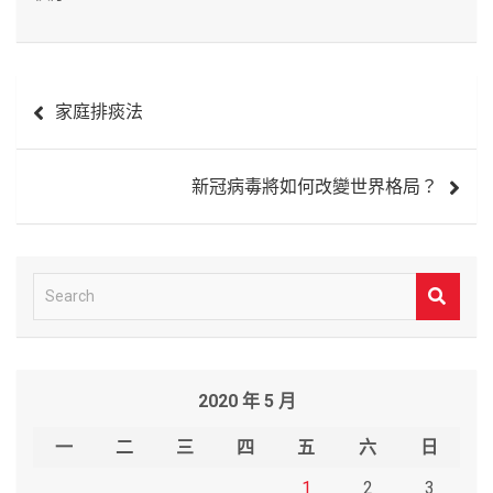
文
家庭排痰法
章
導
新冠病毒將如何改變世界格局？
覽
S
e
a
r
2020 年 5 月
c
h
一
二
三
四
五
六
日
1
2
3