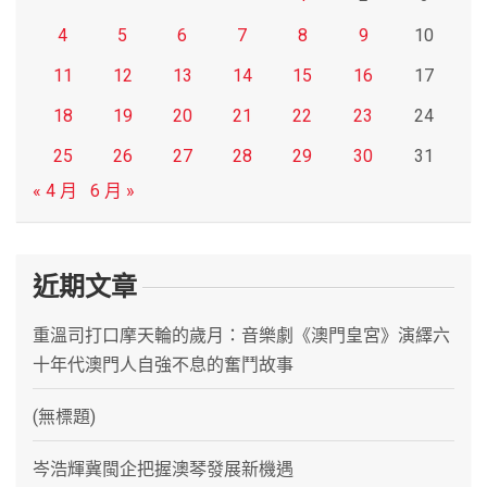
4
5
6
7
8
9
10
11
12
13
14
15
16
17
18
19
20
21
22
23
24
25
26
27
28
29
30
31
« 4 月
6 月 »
近期文章
重溫司打口摩天輪的歲月：音樂劇《澳門皇宮》演繹六
十年代澳門人自強不息的奮鬥故事
(無標題)
岑浩輝冀閩企把握澳琴發展新機遇