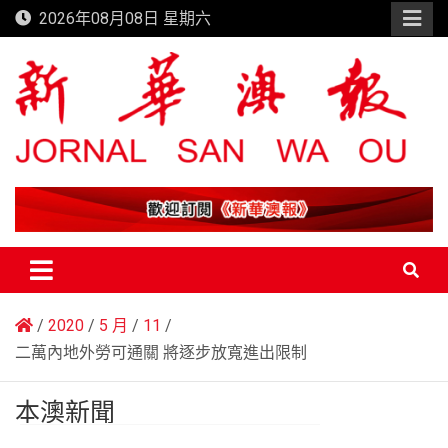
Skip
2026年08月08日 星期六
to
content
新華澳報
2020
5 月
11
二萬內地外勞可通關 將逐步放寬進出限制
本澳新聞