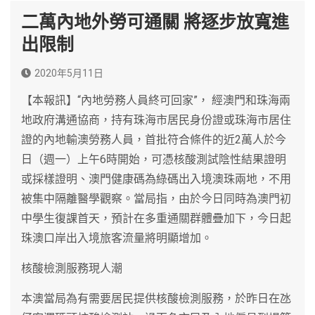
二萬內地外勞可通關 將逐步放寬進
出限制
2020年5月11日
【本報訊】“內地勞務人員終可回家”， 經澳門和珠海兩
地政府溝通協商，持有珠海市居民身份證或珠海市居住
證的內地輸澳勞務人員，首批符合條件的近2萬人於今
日（週一）上午6時開始，可憑核酸測試陰性結果證明
或採樣證明、澳門健康碼為綠碼出入境澳珠兩地，不用
被集中隔離醫學觀察。當局指，由於今日同時為澳門初
中學生復課首天，預計在多重通關群體疊加下，今日起
珠澳口岸出入境旅客流量將明顯增加。
核酸檢測服務現人潮
本澳當局為有需要居民提供核酸檢測服務，於昨日在氹