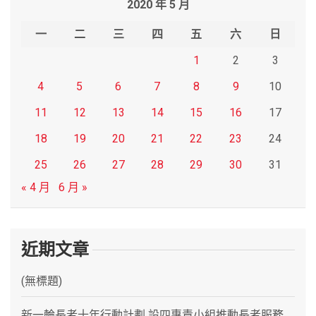
2020 年 5 月
c
h
一
二
三
四
五
六
日
1
2
3
4
5
6
7
8
9
10
11
12
13
14
15
16
17
18
19
20
21
22
23
24
25
26
27
28
29
30
31
« 4 月
6 月 »
近期文章
(無標題)
新一輪長者十年行動計劃 設四專責小組推動長者服務