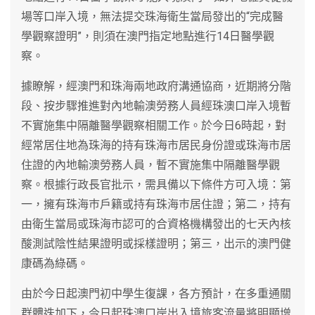
場等口岸入境，無法提交珠海衛生當局發出的“完成醫
學觀察證明”，則須在澳門指定地點進行14日醫學觀
察。
據瞭解，經澳門和珠海兩地政府溝通協商，近期將分階
段、按步驟推進對內地輸澳勞務人員經珠澳口岸入境暫
不實施集中隔離醫學觀察相關工作。於今日6時起，對
經常居住地為珠海的持有珠海市居民身份證或珠海市居
住證的內地輸澳勞務人員，暫不實施集中隔離醫學觀
察。根據行政長官批示，需具備以下條件方可入境：第
一，擁有珠海巿戶籍或持有珠海巿居住證；第二，持有
由衛生當局或珠海市認可的合資格機構發出的七天內核
酸測試陰性結果證明或採樣證明；第三，出示的澳門健
康碼為綠碼。
由於今日起澳門初中學生復課，各方預計，在多重通關
群體迭加下，今日起珠澳口岸出入境旅客流量將明顯增