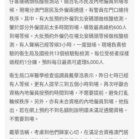
仔客運碼頭核酸檢測站，過百名市民及內地僱員到場等
候，現場分澳門居民及外僱兩通道，有警員在門口維持
秩序。其中，有大批預約外僱到北安碼頭做核酸檢測，
鑒於部分外僱提前太多時間到場，導致最高峰約600人
到場等候。大批預約外僱仍在場北安碼頭等候做核酸檢
測，有人聲稱已經等候3小時，一度鼓噪。現場負責檢
驗的衛生局及國檢共13個檢驗點檢測，每位受檢者採樣
過程約1分鐘，預料每日最高可處理6,000人.
衛生局口岸醫學檢查協調員戴華浩表示，昨日七時已經
有人等候，更有人提早三到五個小時到場，再次呼籲合
資格內地僱員按預約時間到場，不需要提前，避免打亂
輪候秩序。另外，亦有未合資格的內地僱員到場，他指
出，若在網上預約不到名額則說明還未滿足通關資格，
不需要到場。
戴華浩稱，考慮到他們歸家心切，在滿足合資格澳門居