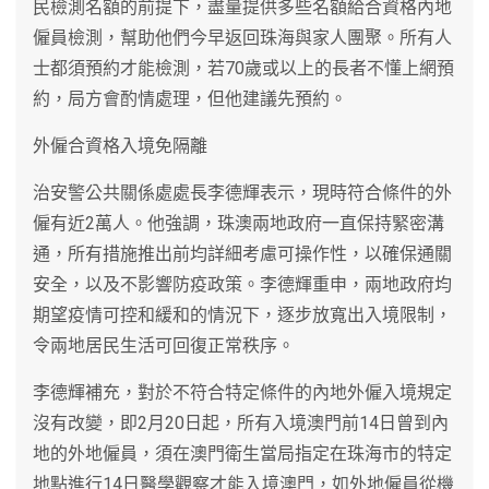
民檢測名額的前提下，盡量提供多些名額給合資格內地
僱員檢測，幫助他們今早返回珠海與家人團聚。所有人
士都須預約才能檢測，若70歲或以上的長者不懂上網預
約，局方會酌情處理，但他建議先預約。
外僱合資格入境免隔離
治安警公共關係處處長李德輝表示，現時符合條件的外
僱有近2萬人。他強調，珠澳兩地政府一直保持緊密溝
通，所有措施推出前均詳細考慮可操作性，以確保通關
安全，以及不影響防疫政策。李德輝重申，兩地政府均
期望疫情可控和緩和的情況下，逐步放寬出入境限制，
令兩地居民生活可回復正常秩序。
李德輝補充，對於不符合特定條件的內地外僱入境規定
沒有改變，即2月20日起，所有入境澳門前14日曾到內
地的外地僱員，須在澳門衛生當局指定在珠海市的特定
地點進行14日醫學觀察才能入境澳門，如外地僱員從機