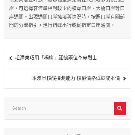
岸，可選擇客流量相對較少的橫琴口岸、大橋口岸等口
岸通關。出現通關口岸擁堵等情況時，按照口岸有關部
門的分流指引，進行錯峰出行或從指定口岸通關。
文
毛澤東巧用「楊柳」緬懷兩位革命烈士
章
導
本澳具核酸檢測能力 核檢價格低於成本價
覽
S
e
a
r