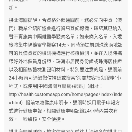
加。
拱北海關提醒，合資格外僱通關前，務必先向中資（澳
門）職業介紹所協會進行資訊登記報備，確認其已納入
暫不實施集中隔離醫學觀察名單；如未納入名單，入境
後將集中隔離醫學觀察14天。同時須提前到珠澳兩地認
可的具備資質的檢測機構進行核酸檢測，並在入境時攜
帶好外地僱員身份證、珠海市居民身份證或珠海居住證
以及相關核酸檢測證明材料。特別要注意的是，通關前
24小時內可通過微信掃碼或搜索“海關旅客指尖服務”小
程式，或使用[中國海關互聯網+網站]（網址：
http://health.customsapp.com/home/pages/index/inde
x.html）提前填寫健康申明卡，通關時採用電子申報方
式進行健康申報，相關健康申明記錄24小時內當次有
效，一秒驗核，安全便捷。
拱北海關並呼籲，旅客儘量避免前往人流較多的拱北口