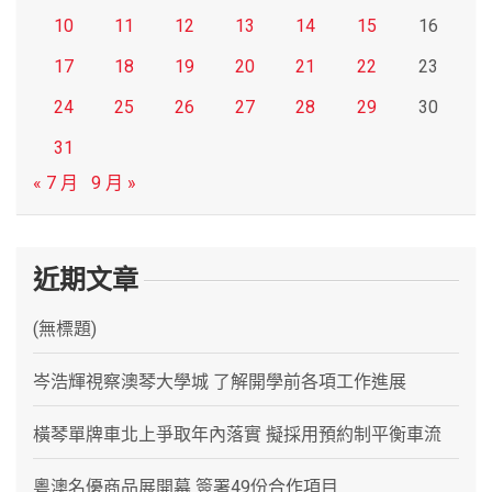
10
11
12
13
14
15
16
17
18
19
20
21
22
23
24
25
26
27
28
29
30
31
« 7 月
9 月 »
近期文章
(無標題)
岑浩輝視察澳琴大學城 了解開學前各項工作進展
橫琴單牌車北上爭取年內落實 擬採用預約制平衡車流
粵澳名優商品展開幕 簽署49份合作項目