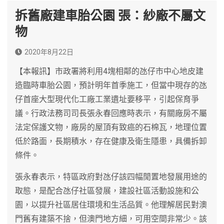
拆舊廠建車胎公園 張：紗廠不屬文
物
2020年8月22日
【本報訊】市政署將利用4塊相鄰的氹仔市中心地皮建
造臨時車胎公園，預計明年首季施工，但當中現存的氹
仔首座大型現代化工廠工業遺址要移平，引起保育爭
議。行政法務司司長張永春回應時表示，有關廠房不屬
法定保護文物，廠房的屋頂有致癌的石棉瓦，地理位置
低於路面，長期積水，存在健康及衛生隱患，具備拆卸
條件。
張永春表示，特區政府對氹仔該四幅閒置地發展用途的
取態，是配合氹仔社區發展，建設社區活動設施和公
園，以提升社區居住環境和生活品質。他理解居民對澳
門舊有建築不捨，但澳門地方細，可用空間非常少。該