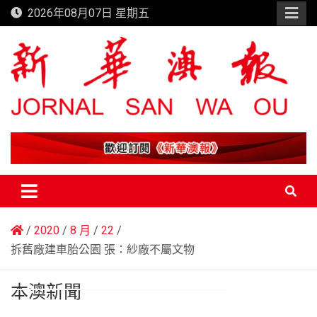
Skip
2026年08月07日 星期五
to
content
新華澳報
2020
8 月
22
拆舊廠建車胎公園 張：紗廠不屬文物
本澳新聞