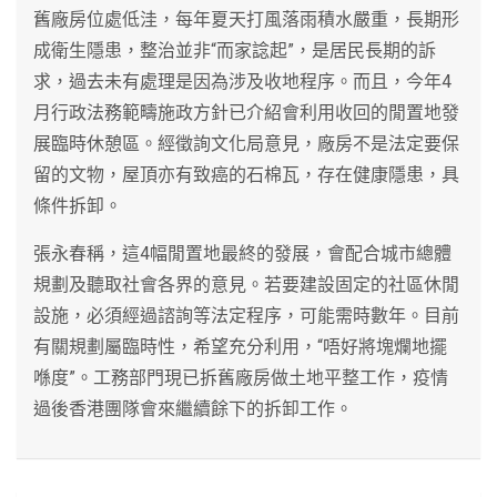
舊廠房位處低洼，每年夏天打風落雨積水嚴重，長期形
成衛生隱患，整治並非“而家諗起”，是居民長期的訴
求，過去未有處理是因為涉及收地程序。而且，今年4
月行政法務範疇施政方針已介紹會利用收回的閒置地發
展臨時休憩區。經徵詢文化局意見，廠房不是法定要保
留的文物，屋頂亦有致癌的石棉瓦，存在健康隱患，具
條件拆卸。
張永春稱，這4幅閒置地最終的發展，會配合城市總體
規劃及聽取社會各界的意見。若要建設固定的社區休閒
設施，必須經過諮詢等法定程序，可能需時數年。目前
有關規劃屬臨時性，希望充分利用，“唔好將塊爛地擺
喺度”。工務部門現已拆舊廠房做土地平整工作，疫情
過後香港團隊會來繼續餘下的拆卸工作。