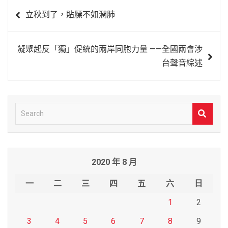
文
立秋到了，貼膘不如潤肺
章
導
凝聚起反「獨」促統的兩岸同胞力量 ——全國兩會涉
覽
台聲音綜述
S
e
a
r
2020 年 8 月
c
h
一
二
三
四
五
六
日
1
2
3
4
5
6
7
8
9