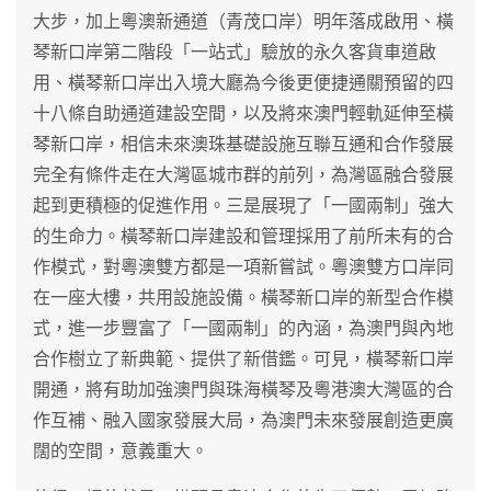
大步，加上粵澳新通道（青茂口岸）明年落成啟用、橫
琴新口岸第二階段「一站式」驗放的永久客貨車道啟
用、橫琴新口岸出入境大廳為今後更便捷通關預留的四
十八條自助通道建設空間，以及將來澳門輕軌延伸至橫
琴新口岸，相信未來澳珠基礎設施互聯互通和合作發展
完全有條件走在大灣區城市群的前列，為灣區融合發展
起到更積極的促進作用。三是展現了「一國兩制」強大
的生命力。橫琴新口岸建設和管理採用了前所未有的合
作模式，對粵澳雙方都是一項新嘗試。粵澳雙方口岸同
在一座大樓，共用設施設備。橫琴新口岸的新型合作模
式，進一步豐富了「一國兩制」的內涵，為澳門與內地
合作樹立了新典範、提供了新借鑑。可見，橫琴新口岸
開通，將有助加強澳門與珠海橫琴及粵港澳大灣區的合
作互補、融入國家發展大局，為澳門未來發展創造更廣
闊的空間，意義重大。