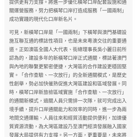
提供更有力支撐。將進一步優化橫琴口岸配套設施和通
關運營服務，努力把橫琴口岸打造成服務「一國兩制」
成功實踐的現代化口岸新名片。
可見，新橫琴口岸是「一國兩制」下橫琴與澳門基礎設
施互聯互通的標誌性項目，也是未來粵澳交往的重要通
道。正如澳區全國人大代表、街總理事長吳小麗日前所
認為的，建設多年的新橫琴口岸正式通關，標誌著澳門
與內地的聯繫更緊密便捷，大灣區的合作建設更穩固堅
實。「合作查驗、一次放行」的全新通關模式，是歷史
性創舉，勢必加快催熟促進大灣區建設和區域發展。同
時，橫琴口岸新旅檢區域實施「合作查驗、一次放行」
的通關新模式，過關人員只需排一次隊，就可完成出入
境手續，提升口岸通關能力和效率的同時，進一步為兩
地間交通運輸、人員往來和經貿活動提供便利，加速優
質資源流動，為大灣區建設乃至澳門經濟發展融入國家
發展大局提供有力支撐。另一方面，更重要是，未來將