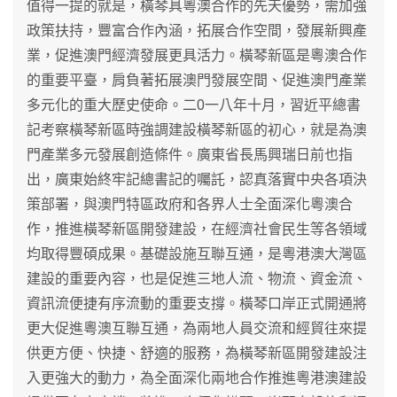
值得一提的就是，橫琴具粵澳合作的先天優勢，需加強
政策扶持，豐富合作內涵，拓展合作空間，發展新興產
業，促進澳門經濟發展更具活力。橫琴新區是粵澳合作
的重要平臺，肩負著拓展澳門發展空間、促進澳門產業
多元化的重大歷史使命。二0一八年十月，習近平總書
記考察橫琴新區時強調建設橫琴新區的初心，就是為澳
門產業多元發展創造條件。廣東省長馬興瑞日前也指
出，廣東始終牢記總書記的囑託，認真落實中央各項決
策部署，與澳門特區政府和各界人士全面深化粵澳合
作，推進橫琴新區開發建設，在經濟社會民生等各領域
均取得豐碩成果。基礎設施互聯互通，是粵港澳大灣區
建設的重要內容，也是促進三地人流、物流、資金流、
資訊流便捷有序流動的重要支撐。橫琴口岸正式開通將
更大促進粵澳互聯互通，為兩地人員交流和經貿往來提
供更方便、快捷、舒適的服務，為橫琴新區開發建設注
入更強大的動力，為全面深化兩地合作推進粵港澳建設