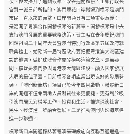
次，極大提升了通關效率，改善通關體驗。正如行政長
官賀一誠日前所指的，澳門蓮花口岸搬遷到橫琴是澳門
市民一直以來的願望，口岸開通具有三項重要意義：一
是翻開了粵澳合作開發橫琴的新篇章。開發橫琴是中央
支持澳門發展的重要戰略決策，習主席在去年慶祝澳門
回歸祖國二十周年大會暨澳門特別行政區第五屆政府就
職典禮上，勉勵新一屆特區政府要把握粵港澳大灣區建
設的機遇，做好珠澳合作開發橫琴這篇文章。毫無疑
問，橫琴是澳門參與粵港澳大灣區建設、融入國家發展
大局的最佳平臺。目前橫琴各項產業出現良好的發展勢
頭，「澳門新街坊」項目已於今年四月啟動。橫琴新口
岸的開通不僅令兩地人員財貨往來更便捷，更有利於吸
引澳門居民到橫琴工作、投資和生活，推進珠澳社會、
民生、經濟進一步融合發展。二是推動澳門與珠海基建
進一步聯通。
橫琴新口岸開通標誌著粵澳基礎設施向互聯互通邁進一