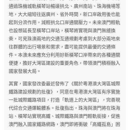
通過珠機城軌橫琴站暢達拱北、廣州南站、珠海機場等
地，大大縮短往返廣州、省外時間，新口岸啟用後也能
起到分流作用，減輕拱北口岸通關壓力。未來澳門輕軌
也設想延長至橫琴口岸站，橫琴將實現與澳門無縫換
乘，可見珠澳兩地的交通互通規劃考慮到大部分兩地來
往群體的出行場景和需求，盡可能提供最優的交通條
件。本澳未來應充分利用好新橫琴口岸帶來的各種通關
便捷，擔好大灣區建設的重要角色，帶領澳門積極融入
國家發展大局。
其實，國家發改委最近發佈了《關於粵港澳大灣區城際
鐵路建設規劃的批復》，同意在粵港澳大灣區有序實施
一批城際鐵路項目，打造「軌道上的大灣區」，完善現
代綜合交通運輸體系。批復指出，珠海與澳門將在珠海
站、橫琴站實現高鐵、城際鐵路與澳門輕軌銜接，促進
澳門融入國家鐵路網路，澳門即將衝破「高鐵孤島」困