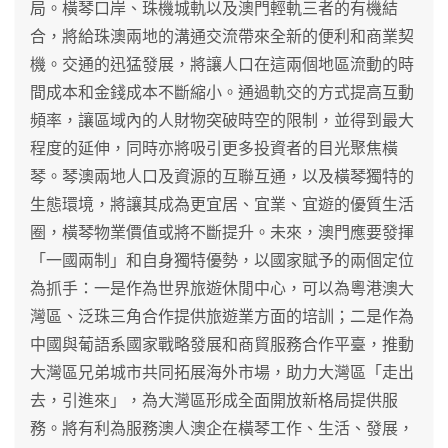
局。橫琴口岸、珠機城軌以及澳門輕軌三者的有機結
合，將給珠澳兩地的溝通交流帶來全新的便利和商業契
機。交通的迅猛發展，將讓人口在這兩個地區流動的時
間成本和金錢成本不斷縮小。通過軌交的方式提高互動
頻率，讓區域內的人財物突破時空的限制，並得到最大
程度的延伸，同時亦將吸引更多投資者的目光聚焦橫
琴。琴澳兩地人口及資源的互聯互通，以及橫琴獨特的
生態環境，將讓其成為更宜居、宜業、宜遊的優質生活
圈，橫琴物業價值或將不斷提升。未來，澳門應要發揮
「一國兩制」和自身獨特優勢，以國家賦予的兩個定位
為抓手：一是作為世界旅遊休閒中心，可以為粵港澳大
灣區、泛珠三角合作提供旅遊業方面的培訓；二是作為
中國與葡語系國家戰略發展和商貿服務合作平臺，推動
大灣區兄弟城市共同拓展海外市場，助力大灣區「走出
去，引進來」，為大灣區形成全面開放新格局提供服
務。將有利為服務澳人澳企在橫琴工作、生活、發展，