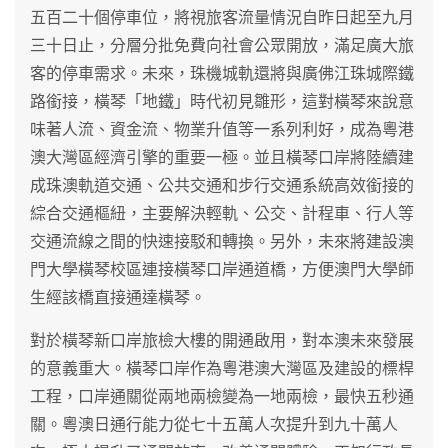
五百二十個停車位，將視旅客流量情況自昨日起至九月
三十日止，分層分批免費向社會公眾開放，滿足廣大旅
客的停車需求。未來，珠機城軌還將與廣佛江珠城際鐵
路銜接，橫琴「地鐵」時代初見雛形，這對橫琴來說意
味著人流、資金流、物業升值等一系列利好，成為粵港
澳大灣區經濟引擎的重要一極。並且橫琴口岸將陸續建
成珠澳軌道交通、公共交通和步行交通系統高效銜接的
綜合交通樞紐，主要解決輕軌、公交、計程車、行人等
交通流線之間的快速接駁和轉換。另外，未來將建設澳
門大學橫琴校區連接橫琴口岸通道橋，方便澳門大學師
生經該橋直接通達橫琴。
對於橫琴新口岸旅檢大樓的開通啟用，對本澳未來發展
的意義重大。橫琴口岸作為粵港澳大灣區及建設的標桿
工程，口岸通關從兩地兩檢變為一地兩檢，最快五秒通
關。粵澳日通行能力從七十五萬人次提升到九十萬人