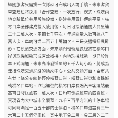
過關旅客只需排一次隊就可完成出入境手續。未來客貨
車查驗也將採用「合作查驗、一次放行」模式，珠澳兩
地查驗單位共用設施設備，搭建共用資料傳輸平臺。橫
琴口岸全部建成投入使用後，每日可接納通關人員量達
二十二萬人次、車輛七千輛次，年通關量人數可達八千
萬人次、車輛可達二百五十萬輛次。三是交通樞紐具雛
形。在軌道交通方面，未來澳門輕軌延長線將在橫琴口
岸與珠機城軌形成有效銜接。內地珠機城軌一期已於昨
早正式開通，未來高峰發送量約五千人每小時，將成為
連接珠澳交通網絡的換乘中心。公共交通方面，全市共
有廿七條公交線路經停橫琴口岸、橫琴口岸東和廣珠城
軌橫琴口岸站。昨起運營的橫琴口岸長途汽車客運站最
高可日發送旅客一萬人次，日均可發送班車約四百班，
實現省內大中城市全覆蓋。九千三百平方米的士停車場
可同時滿足一百五十部的士停泊。橫琴口岸還設有三千
六百二十五個停車位，其中地下負二層、負三層的二千