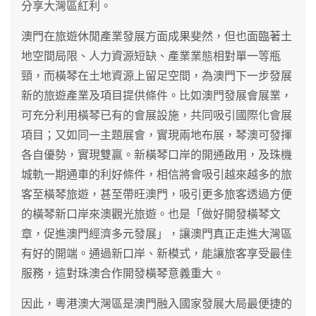
分享大灣區紅利。
澳門在旅遊休閒產業發展方面成果斐然，但也面臨著土
地空間局限、人力資源短缺、產業業態相對單一等瓶
頸，而橫琴在土地資源上留足空間，為澳門下一步發展
新的旅遊產業及項目提供條件。比如澳門發展會展業，
可充分利用橫琴已有的會展設施，共同吸引國際化會展
項目；又如同一主題展會，實現兩地布展，琴澳可發揮
各自優勢，實現雙贏。新橫琴口岸的開通啟用，及珠機
城軌一期通車的利好條件，相信將會吸引越來越多的旅
客至橫琴旅遊，甚至帶旺澳門，吸引更多旅客透過方便
的橫琴新口岸來澳觀光旅遊。也是「做好開發橫琴文
章，促進澳門經濟多元發展」，讓澳門真正走進大灣區
有好的開端。通過新口岸、新模式，能讓旅客享受最佳
服務，這對珠澳合作開發橫琴意義重大。
因此，粵港澳大灣區是澳門融入國家發展大局最便捷的