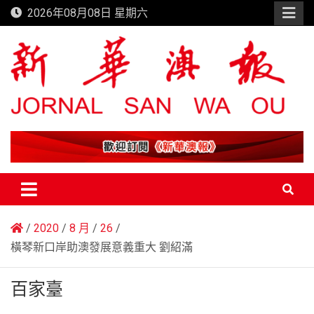
Skip
2026年08月08日 星期六
to
content
新華澳報
2020
8 月
26
橫琴新口岸助澳發展意義重大 劉紹滿
百家臺