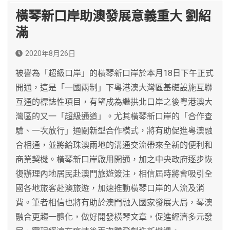
橫琴新口岸助澳發展意義重大 劉紹
滿
2020年8月26日
被譽為「超級口岸」的橫琴新口岸於本月18日下午正式
開通，這是「一國兩制」下粵港澳大灣區基礎設施互聯
互通的標誌性項目，有望成為繼拱北口岸之後粵港澳大
灣區的又一「超級通道」。尤其橫琴新口岸的「合作查
驗、一次放行」通關新型合作模式，將有助促進粵澳融
合相通，並將給珠澳兩地的溝通交流帶來全新的便利和
商業契機。橫琴新口岸啟用開通，加之中央政府逐步恢
復辦理內地居民赴澳門旅遊簽注，相信屆時將會吸引全
國各地旅客赴澳旅遊，加速推動橫琴口岸的人流及消
費。筆者相信也將有助於澳門融入國家發展大局，琴澳
融合更趨一體化，做好開發橫琴文章，促進經濟多元發