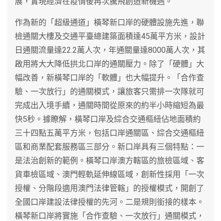
展，實現經濟在疫情後再次騰飛創造新機遇。
作為新的「超級通道」橫琴新口岸的硬體設施先進，聯
檢通關大樓及交通平臺總建築面積達45萬平方米，設計
日通關流量達22.2萬人次，年通關量達8000萬人次，其
啟用將大大降低拱北口岸的通關壓力。除了「硬體」大
幅改善，新橫琴口岸的「軟體」也大幅提升。「合作查
驗、一次放行」的通關模式，讓旅客只需排一次隊就可
完成出入境手續，通關時間從原來的約半小時縮短為最
快5秒。據瞭解，橫琴口岸及綜合交通樞紐佔地面積約
三十四點五萬平方米，包括口岸通關區、綜合交通樞紐
區和商業配套服務區三部分。新口岸具有三個特點：一
是法治創新的範例。橫琴口岸澳方轄區的旅檢區域、客
貨車檢區域、澳門輕軌延伸線區域，創新性採用「一次
授權、分階段適用澳門法律管轄」的授權模式，開創了
全國口岸建設法律授權的先河。二是規則銜接的樣本。
橫琴新口岸將實施「合作查驗、一次放行」通關模式，