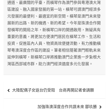
通道、最廣闊的平臺，而橫琴作為澳門參與粵港澳大灣
區建設、融入國家發展的第一站，橫琴可謂澳門經濟多
元發展的最便利、最適宜的新空間。橫琴是澳門未來發
展新的出路、新的機遇、新的希望。今年是珠澳合作開
發橫琴的開局之年，新橫琴口岸的開通啟用，無疑具有
重要的意義，將更加方便澳門居民在橫琴工作、生活和
投資，促進區內人員、物資高效便捷流動，有力推動橫
琴粵澳深度合作區的建設。筆者相信隨著澳門輕軌未來
延伸到橫琴，新橫琴口岸將推動澳門企業進一步紮根大
灣區西部城市群，助力澳門經濟適度多元化發展。
文
大陸配偶子女返台仍受阻 台商再開記者會請願
章
導
加強珠澳深度合作共謀未來 鄒玖勝
覽