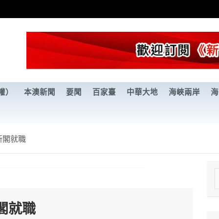
權）
本澳新聞
要聞
百家臺
中華大地
海峽兩岸
海
新閣就職
e
a
閣就職
r