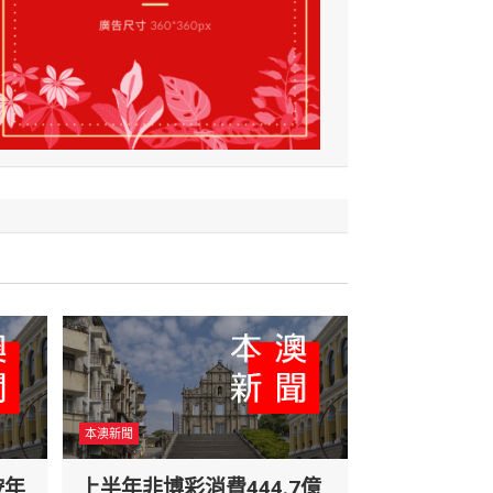
本澳新聞
按年
上半年非博彩消費444.7億