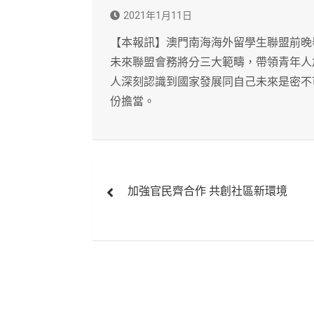
2021年1月11日
【本報訊】澳門南海海外留學生聯盟前晚
未來聯盟會務將分三大範疇，帶領青年人
人深刻認識到國家發展同自己未來是密不
份擔當。
文
加強官民齊合作 共創社區新環境
章
導
覽