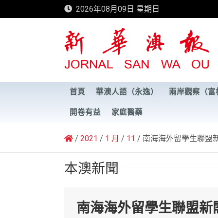
Skip
2026年08月09日 星期日
to
content
新華澳報
首頁
華澳人語（永逸）
兩岸觀察（富
開卷有益
家庭醫藥
2021
1 月
11
南海海外留學生聯盟
本澳新聞
南海海外留學生聯盟新