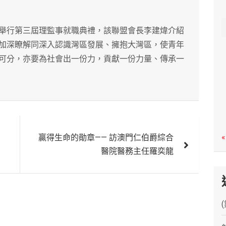
c
h
舉行第三屆理監事就職典禮，該聯盟會長李建煒介紹
加深瞭解同深入認識灣區發展、擁抱大灣區，使青年
可分，亦要為社會出一份力，貢獻一份力量、傳承一
«
贏得生命的勛章—— 訪澳門仁伯爵綜合
醫院醫務主任羅奕龍