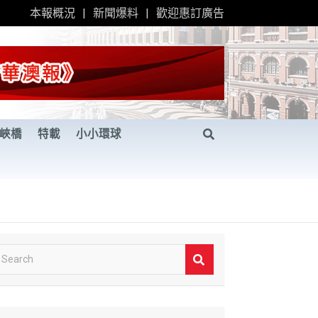
本報概況
新聞爆料
歡迎惠訂廣告
峽橋
特載
小小環球
S