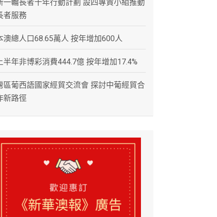
新一輪長者十年行動計劃 設四專責小組推動
長者服務
本澳總人口68.65萬人 按年增加600人
上半年非博彩消費444.7億 按年增加17.4%
灣區葡西語國家經貿交流會 探討中葡經貿合
作新路徑