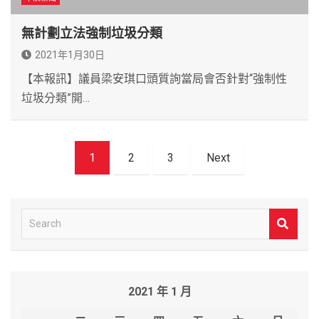
無計劃立法強制垃圾分類
2021年1月30日
【本報訊】議員梁安琪口頭質詢當局會否針對“強制性
垃圾分類”開…
文
1
2
3
Next
章
導
覽
S
e
a
r
2021 年 1 月
c
h