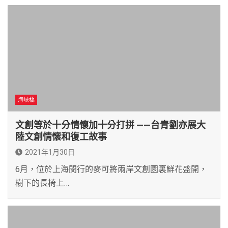
海峽橋
文創等於十分情懷加十分打拼 ——台青劉亦展大
陸文創情懷和復工故事
2021年1月30日
6月，位於上海閔行的麥可將兩岸文創園裏鮮花盛開，
樹下的長椅上…