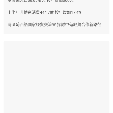
本澳總人口68.65萬人 按年增加600人
上半年非博彩消費444.7億 按年增加17.4%
灣區葡西語國家經貿交流會 探討中葡經貿合作新路徑