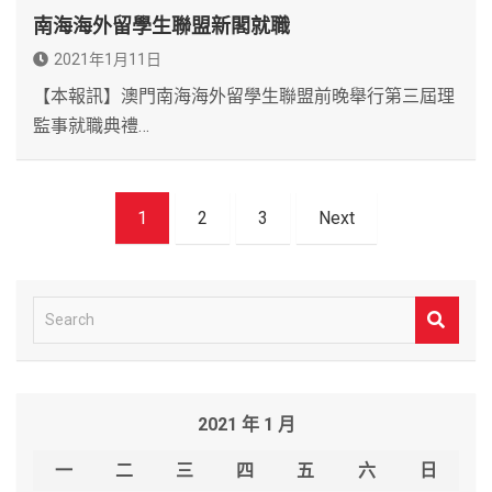
南海海外留學生聯盟新閣就職
2021年1月11日
【本報訊】澳門南海海外留學生聯盟前晚舉行第三屆理
監事就職典禮…
文
1
2
3
Next
章
導
覽
S
e
a
r
2021 年 1 月
c
h
一
二
三
四
五
六
日