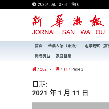
Skip
2026年08月07日 星期五
to
content
新華澳報
首頁
華澳人語（永逸）
兩岸觀察（富
開卷有益
家庭醫藥
2021
1 月
11
Page 2
日期:
2021 年 1 月 11 日