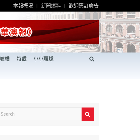
本報概況
新聞爆料
歡迎惠訂廣告
峽橋
特載
小小環球
S