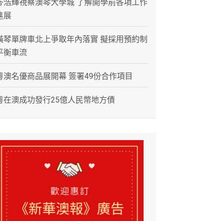
岑浩輝視察澳琴大學城 了解開學前各項工作
進展
橫琴單牌車北上爭取年內落實 擬採用預約制
平衡車流
粵澳名優商品展開幕 簽署49份合作項目
粵在澳成功發行25億人民幣地方債