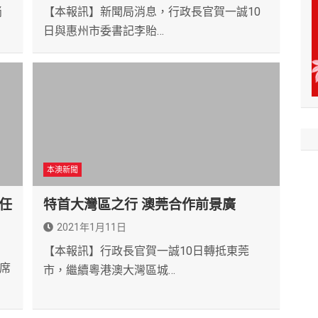
倘
【本報訊】新聞局消息，行政長官賀一誠10
日與惠州市委書記李貽…
本澳新聞
n任
特首大灣區之行 澳莞合作前景廣
2021年1月11日
【本報訊】行政長官賀一誠10日轉抵東莞
席
市，繼續粵港澳大灣區城…