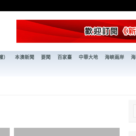
權）
本澳新聞
要聞
百家臺
中華大地
海峽兩岸
海
e
a
r