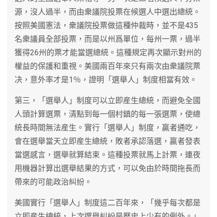
源，沒人過半，而由衆議院投票在候選人中選出總統。
按照美國憲法，衆議院投票做這種仲裁時，並不是435
名衆議員全部投票，而是以州爲單位，每州一票，過半
獲得26州的票才能當選總統。這種規定再次顯示對州的
權益的保護和重視。美國兩百年來只有兩次由衆議院票
决，意外率才是1％，證明「選舉人」制度相當有效。
第三，「選舉人」制度可以立即産生總統，而避免全國
人頭計算選票，清點到每一個村鎮的每一張選票，使總
統長時間無法産生。實行「選舉人」制度，贏者通吃，
會在選舉當天立即産生總統，敗者承認落選，贏者發表
當選感言，選舉就算結束。這種投票就馬上計票，連夜
用機器計算出選舉結果的方式，可以免由於時間拖長而
帶來的可能政治糾紛。
美國實行「選舉人」制度這二百年來，「幾乎每次都是
立即産生總統，上次選舉糾紛是歷史上少有的例外。」