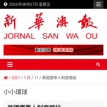
Skip
2026年08月07日 星期五
to
content
新華澳報
2021
1 月
11
美國選舉人制度揭秘
小小環球