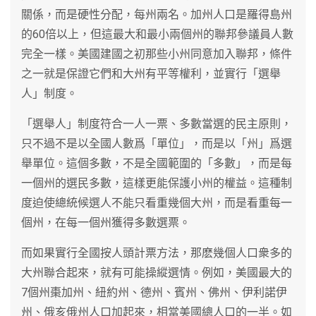
關係，而是硬性分配，每州兩名。加州人口是羅得島州
的60倍以上，但這最大和最小兩個州的聯邦參議員人數
完全一樣。美國建國之初那些小州同意加入聯邦，條件
之一就是保證它們和大州有平等權利，並實行「選舉
人」制度。
「選舉人」制度符合一人一票、多數當選的民主原則，
只不過不是以全國人數爲「單位」，而是以「州」爲選
舉單位。這個多數，不是全國範圍的「多數」，而是每
一個州的選民多數，這樣更能保護小州的權益。這種制
度迫使總統候選人不能只看重幾個大州，而是看重每一
個州，在每一個州獲得多數選票。
而如果實行全國按人頭計票方法，那麽幾個人口衆多的
大州聯合起來，就有可能操縱選情。例如，美國最大的
7個州棗加州、紐約州、德州、賓州、佛州、伊利諾伊
州、俄亥俄州人口加起來，相當美國總人口的一半。如