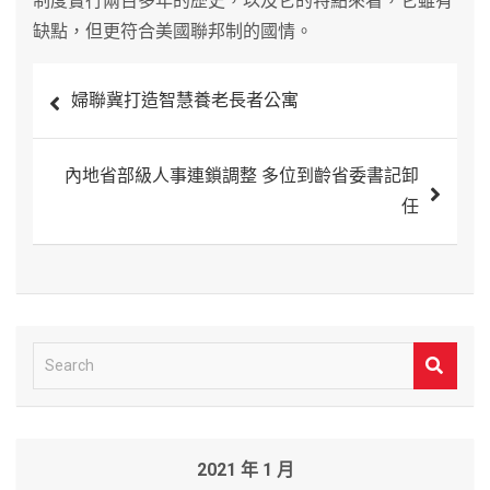
制度實行兩百多年的歷史，以及它的特點來看，它雖有
缺點，但更符合美國聯邦制的國情。
文
婦聯冀打造智慧養老長者公寓
章
導
內地省部級人事連鎖調整 多位到齡省委書記卸
覽
任
S
e
a
r
2021 年 1 月
c