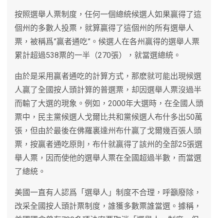
按照選舉人票制度，任何一個總統候選人如果贏得了這
個州的多數人投票，就算贏得了這個州的所有選舉人
票，被稱爲”贏者通吃”。候選人在各州贏得的選舉人票
累計超過538票的一半（270張），就當選總統。
由於是采用贏者通吃的計算方式，那麽就可能出現候選
人贏了全國按人頭計算的普選票，却因選舉人票沒過半
而輸了大選的現象。例如，2000年大選時，在全國人頭
票中，民主黨候選人戈爾比共和黨候選人布什多出50萬
張，但由於最後在佛羅裏達州布什贏了戈爾幾百張人頭
票，按贏者通吃原則，布什就贏得了該州的全部25張選
舉人票，因而使他的選舉人票在全國超過半數，而當選
了總統。
美國一直有人認爲「選舉人」制度不合理，呼籲廢除，
改采全國按人頭計票制度，誰獲多數票誰當選。據稱，