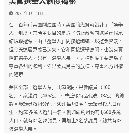
美國選舉人制度揭秘
2021年1月11日
在二百年前美國剛建國時，美國的先賢就設計了「選舉
人」制度，當時主要目的是爲了防止政客向選民虛假承
諾騙取選票，由「選舉人」間接選總統，以避免弊端。
但今天這層意義已消失，它和間接選舉無關，也沒有實
際的選舉人，只有「選舉人票」。這種制度主要是爲了
尊重各州的權利，它是美式民主的放權、尊重地方州權
的體現。
美國全部「選舉人票」共538張，是參議員（100
名）、衆議員（435名）、華盛頓特區代表（3名）的總
數。參議員按州分配，50州每州2名；衆議員按人口産
生，約50多萬人選出一名。例如紐約州約有1,600多萬
人口，就有31名衆議員，再加上2名參議員，總共有33
張選舉人票。