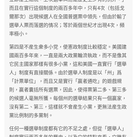
而且在實行這個制度的兩百多年中，只有4次（包括戈
爾那次）出現候選人在全國普選票中領先，但由於輸了
選舉人票而落選的情况；等於兩個世紀才出現4次，頻
率極小。
第四是不産生衆多小党，使憲政制度比較穩定。美國建
國兩百多年來，一直是兩大政黨輪流執政，而不是像其
它民主國家那樣有很多小黨，這和美國一直實行「選舉
人」制度有直接關係。由於選舉人制度是以「州」爲
「計票單位」，而且又是實行「贏者通吃」的遊戲規
則，贏者囊括所有選票，因此，使得票第二多、第三多
的候選人毫無所獲。每個州的選舉結果只有一個贏家，
沒有第二、第三，這樣就不會産生小黨，更無法産生政
黨比例制的多黨制。
任何一種選舉制度都有它的不足之處，但從「選舉人」