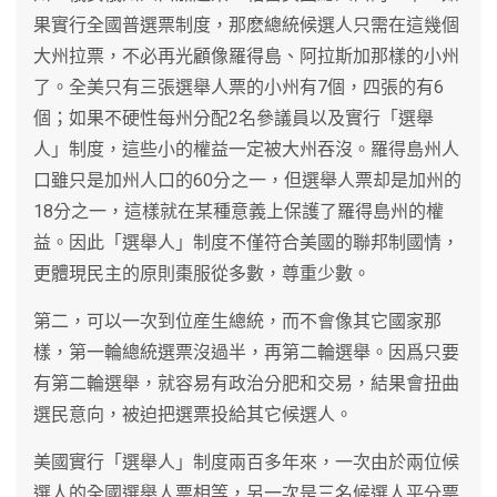
果實行全國普選票制度，那麽總統候選人只需在這幾個
大州拉票，不必再光顧像羅得島、阿拉斯加那樣的小州
了。全美只有三張選舉人票的小州有7個，四張的有6
個；如果不硬性每州分配2名參議員以及實行「選舉
人」制度，這些小的權益一定被大州吞沒。羅得島州人
口雖只是加州人口的60分之一，但選舉人票却是加州的
18分之一，這樣就在某種意義上保護了羅得島州的權
益。因此「選舉人」制度不僅符合美國的聯邦制國情，
更體現民主的原則棗服從多數，尊重少數。
第二，可以一次到位産生總統，而不會像其它國家那
樣，第一輪總統選票沒過半，再第二輪選舉。因爲只要
有第二輪選舉，就容易有政治分肥和交易，結果會扭曲
選民意向，被迫把選票投給其它候選人。
美國實行「選舉人」制度兩百多年來，一次由於兩位候
選人的全國選舉人票相等，另一次是三名候選人平分票