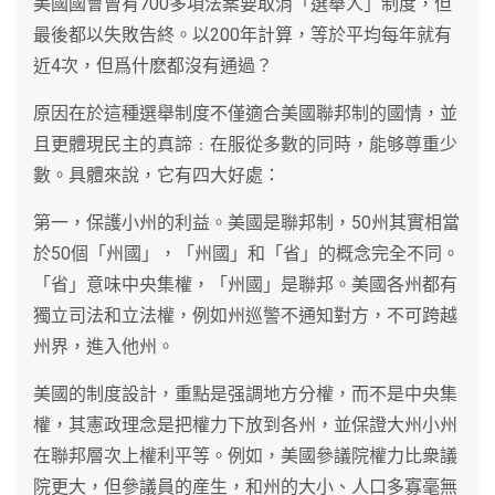
美國國會曾有700多項法案要取消「選舉人」制度，但
最後都以失敗告終。以200年計算，等於平均每年就有
近4次，但爲什麽都沒有通過？
原因在於這種選舉制度不僅適合美國聯邦制的國情，並
且更體現民主的真諦﹕在服從多數的同時，能够尊重少
數。具體來說，它有四大好處：
第一，保護小州的利益。美國是聯邦制，50州其實相當
於50個「州國」，「州國」和「省」的概念完全不同。
「省」意味中央集權，「州國」是聯邦。美國各州都有
獨立司法和立法權，例如州巡警不通知對方，不可跨越
州界，進入他州。
美國的制度設計，重點是强調地方分權，而不是中央集
權，其憲政理念是把權力下放到各州，並保證大州小州
在聯邦層次上權利平等。例如，美國參議院權力比衆議
院更大，但參議員的産生，和州的大小、人口多寡毫無