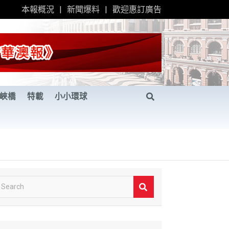
本報概況
新聞爆料
歡迎惠訂廣告
峽橋
特載
小小環球
S