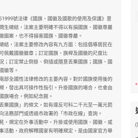
c
h
999號法律《國旗、國徽及國歌的使用及保護》意
潤生總結，法案主要明確不得以有損國旗、國徽尊嚴
徽圖案，也不得損害國旗、國徽尊嚴。
結，法案主要修改內容有九方面：包括倡導居民在
可佩戴國徽徽章；訂定國旗、旗桿及國徽的尺度比
況；訂定禁止倒掛、倒插或隨意丟棄國旗；國旗、國
國徽等。
部全國性法律修改的主要內容。對於國旗使用後的
«
規，發出具可操作性指引。升掛國旗的場合，也會由
國旗場合，例如紀念館。
棄國旗」的條文，如有違反可科二千元至一萬元罰
向法務部門或透過市政署的「市政在線」查詢。
，規定在外事活動中，升掛或使用國旗、國徽、或
事活動，政府解釋國家有明確規定，是由國家官方舉