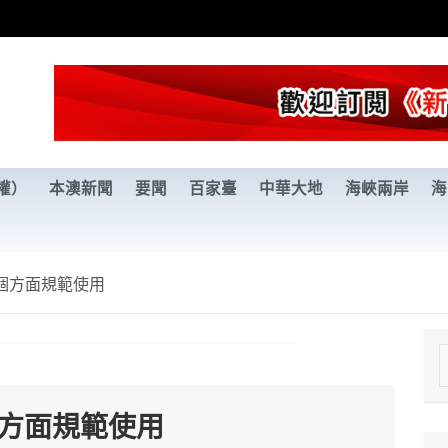
權）
本澳新聞
要聞
百家臺
中華大地
海峽兩岸
海
個方面規範使用
e
a
個方面規範使用
r