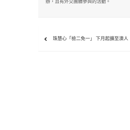
辦，且有外交團體參與的活動。
文
珠慧心「檢二免一」 下月起擴至澳人
章
導
覽