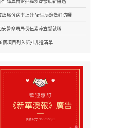
岑浩輝冀閩企把握澳琴發展新機遇
皮膚癌發病率上升 衛生局籲做好防曬
治安警察局局長伍素萍宣誓就職
28個項目列入新批非遺清單