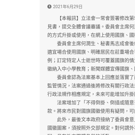
2021年6月29日
【本報訊】立法會一常會簽署修改第51
見書，提交全體會議審議。委員會主席何
的方式升掛或使用，在網上使用國旗、國
委員會主席何潤生、秘書馬志成會後總
適宜場合使用國旗、明確居民在莊重場合
例；訂定特定人士逝世時可覆蓋國旗的情
徽納入中小學教育；新聞媒體宣傳國旗、
委員會認為法案基本上回應並落實了兩
監管情況，法案通過後將修改有關行政法
行政法規作相應規定，未來可能增加升掛
法案增加了「不得倒掛、倒插或隨意丟
款。將來市民對國旗國徽使用有疑問，可
此外，最後文本政府接納了委員會意見
國徽圖案，須按照外交部規定。對何謂外