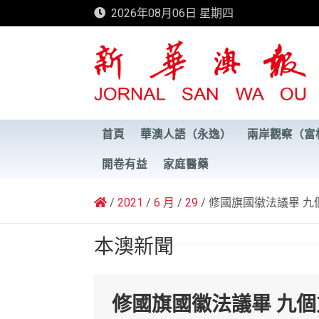
Skip
2026年08月06日 星期四
to
content
新華澳報
首頁
華澳人語（永逸）
兩岸觀察（富
開卷有益
家庭醫藥
2021
6 月
29
修國旗國徽法議畢 九
本澳新聞
修國旗國徽法議畢 九