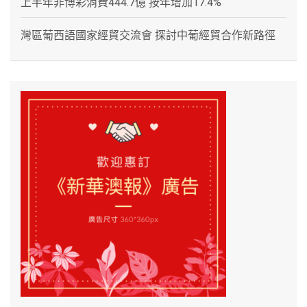
上半年非博彩消費444.7億 按年增加17.4%
灣區葡西語國家經貿交流會 探討中葡經貿合作新路徑