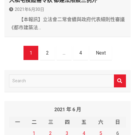
入私宅搜證需令狀 都建法限設三例外
2021年6月30日
【本報訊】立法會二常會續與政府代表細則性審議
《都市建築法…
文
1
2
...
4
Next
章
導
覽
S
e
a
r
2021 年 6 月
c
h
一
二
三
四
五
六
日
1
2
3
4
5
6