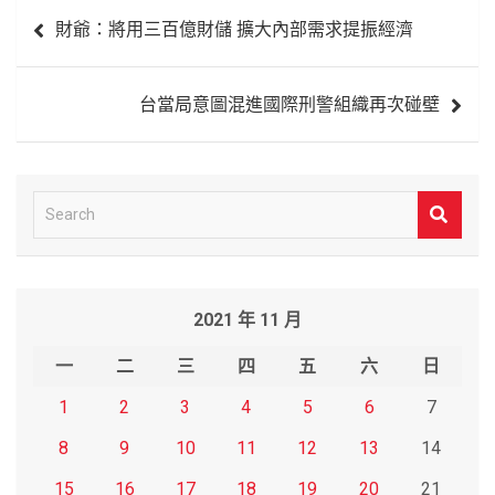
文
財爺：將用三百億財儲 擴大內部需求提振經濟
章
導
台當局意圖混進國際刑警組織再次碰壁
覽
S
e
a
r
2021 年 11 月
c
h
一
二
三
四
五
六
日
1
2
3
4
5
6
7
8
9
10
11
12
13
14
15
16
17
18
19
20
21