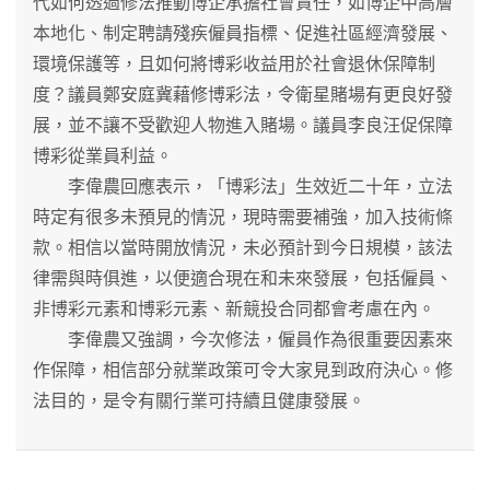
代如何透過修法推動博企承擔社會責任，如博企中高層
本地化、制定聘請殘疾僱員指標、促進社區經濟發展、
環境保護等，且如何將博彩收益用於社會退休保障制
度？議員鄭安庭冀藉修博彩法，令衛星賭場有更良好發
展，並不讓不受歡迎人物進入賭場。議員李良汪促保障
博彩從業員利益。
李偉農回應表示，「博彩法」生效近二十年，立法
時定有很多未預見的情況，現時需要補強，加入技術條
款。相信以當時開放情況，未必預計到今日規模，該法
律需與時俱進，以便適合現在和未來發展，包括僱員、
非博彩元素和博彩元素、新競投合同都會考慮在內。
李偉農又強調，今次修法，僱員作為很重要因素來
作保障，相信部分就業政策可令大家見到政府決心。修
法目的，是令有關行業可持續且健康發展。