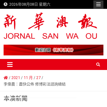
Skip
2026年08月08日 星期六
to
content
新華澳報
2021
11 月
27
李偉農：盡快公佈 修博彩法諮詢總結
本澳新聞