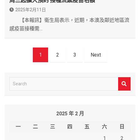
周三起擴大預約 接種流感疫苗名額
2025年2月11日
【本報訊】衛生局表示，近期，本澳及鄰近地區流
感疫苗接種需…
文
1
2
3
Next
章
導
覽
S
e
a
r
2025 年 2 月
c
h
一
二
三
四
五
六
日
1
2