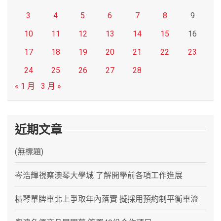
3
4
5
6
7
8
9
10
11
12
13
14
15
16
17
18
19
20
21
22
23
24
25
26
27
28
« 1 月
3 月 »
近期文章
(無標題)
岑浩輝視察澳琴大學城 了解開學前各項工作進展
橫琴單牌車北上爭取年內落實 擬採用預約制平衡車流