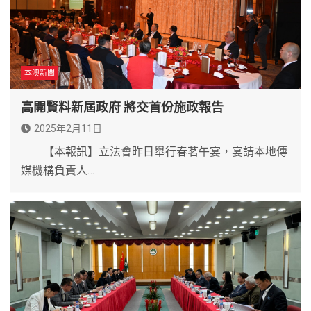
本澳新聞
高開賢料新屆政府 將交首份施政報告
2025年2月11日
【本報訊】立法會昨日舉行春茗午宴，宴請本地傳
媒機構負責人…