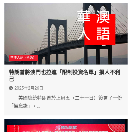
華澳人語（永逸）
特朗普將澳門也拉進「限制投資名單」損人不利
己
2025年2月26日
美國總統特朗普於上周五（二十一日）簽署了一份
「備忘錄」，…