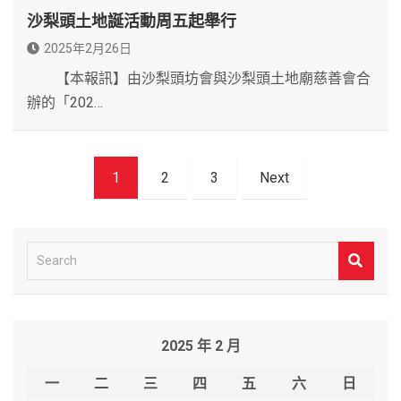
沙梨頭土地誕活動周五起舉行
2025年2月26日
【本報訊】由沙梨頭坊會與沙梨頭土地廟慈善會合
辦的「202…
文
1
2
3
Next
章
導
覽
S
e
a
r
2025 年 2 月
c
h
一
二
三
四
五
六
日