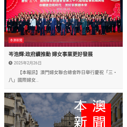
本澳新聞
岑浩輝:政府續推動 婦女事業更好發展
2025年2月26日
【本報訊】澳門婦女聯合總會昨日舉行慶祝「三‧
八」國際婦女…