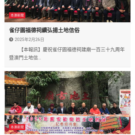
本澳新聞
雀仔園福德祠續弘揚土地信俗
2025年2月26日
【本報訊】慶祝雀仔園福德祠建廟一百三十九周年
暨澳門土地信…
本澳新聞