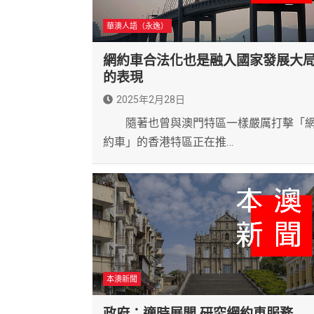
華澳人語（永逸）
網約車合法化也是融入國家發展大
的表現
2025年2月28日
隨著也曾與澳門特區一樣嚴厲打擊「
約車」的香港特區正在推…
本澳新聞
政府：適時展開 研究網約車服務