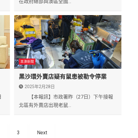
在政府總部與澳區全國…
本澳新聞
黑沙環外賣店疑有鼠患被勒令停業
2025年2月28日
日
【本報訊】市政署昨（27日）下午接報
北區有外賣店出現老鼠…
3
Next