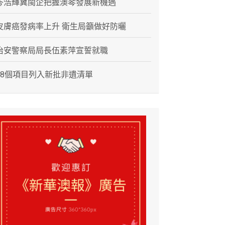
岑浩輝冀閩企把握澳琴發展新機遇
皮膚癌發病率上升 衛生局籲做好防曬
治安警察局局長伍素萍宣誓就職
28個項目列入新批非遺清單