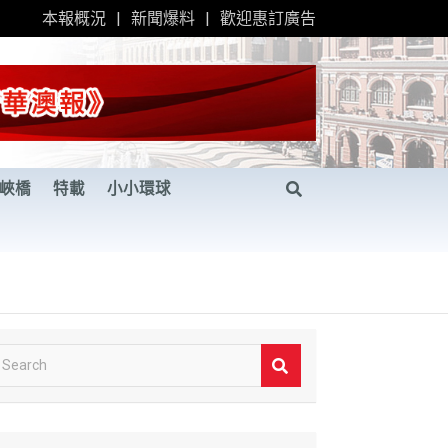
本報概況
新聞爆料
歡迎惠訂廣告
峽橋
特載
小小環球
S