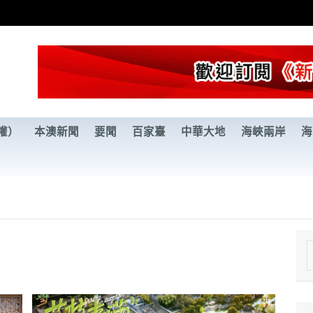
權）
本澳新聞
要聞
百家臺
中華大地
海峽兩岸
海
e
a
r