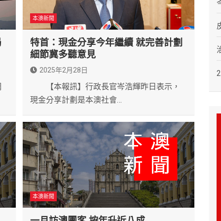
本澳新聞
局
特首：現金分享今年繼續 就完善計劃
細節冀多聽意見
2025年2月28日
網
【本報訊】行政長官岑浩輝昨日表示，
現金分享計劃是本澳社會…
本澳新聞
一月訪澳團客 按年升近八成