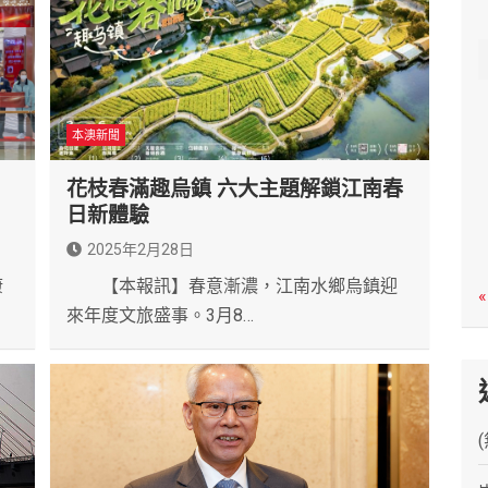
c
h
本澳新聞
市
花枝春滿趣烏鎮 六大主題解鎖江南春
日新體驗
2025年2月28日
康
【本報訊】春意漸濃，江南水鄉烏鎮迎
«
來年度文旅盛事。3月8…