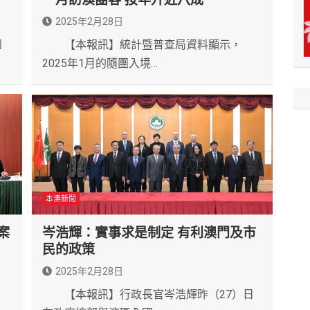
2025年2月28日
到
【本報訊】統計暨普查局資料顯示，
2025年1月的隨團入境…
本澳新聞
案
岑浩輝：實事求是制定 有利澳門及市
民的政策
2025年2月28日
）
【本報訊】行政長官岑浩輝昨（27）日