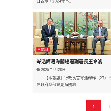
日表示，2024年本…
本澳新聞
岑浩輝晤海關總署副署長王令浚
2025年2月28日
【本報訊】行政長官岑浩輝昨（27）
在政府總部會見海關總…
文
1
2