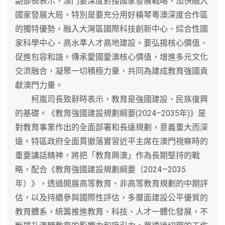
副部長表示，澳門要深度對接國家發展戰略，加快融入
國家發展大局，特別是要充分用好橫琴粵澳深度合作區
的獨特優勢，融入大灣區國際科技創新中心、綜合性國
家科學中心、高水準人才高地建設。要弘揚核心價值、
促進包容和諧。傳承愛國愛澳核心價值，增進多元文化
交流融合，凝聚一切積極力量，共同為建成教育強國貢
獻澳門力量。
柯嵐司長致辭時表示，教育是強國建設、民族復興
的基礎。《教育強國建設規劃綱要(2024–2035年)》是
對教育事業作出的全面部署和長遠規劃，意義重大而深
遠。特區政府全面貫徹落實習近平主席在澳門視察時的
重要講話精神，將把「教育興澳」作為長期堅持的戰
略，配合《教育強國建設規劃綱要（2024—2035
年）》，透過開展高等教育、非高等教育規劃的中期評
估，以及持續參與國際性評估，多層面建設公平優質的
教育體系，統籌推進教育、科技、人才一體化發展，不