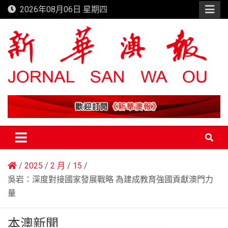
Skip
2026年08月06日 星期四
to
content
新華澳報
2025
2 月
15
吳岩：深度對接國家發展戰略 為建成教育強國貢獻澳門力
量
本澳新聞