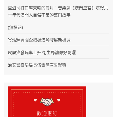
重溫司打口摩天輪的歲月：音樂劇《澳門皇宮》演繹六
十年代澳門人自強不息的奮鬥故事
(無標題)
岑浩輝冀閩企把握澳琴發展新機遇
皮膚癌發病率上升 衛生局籲做好防曬
治安警察局局長伍素萍宣誓就職