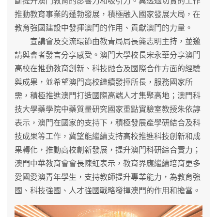
斷提升澳門教育的影響力和吸引力。冀透過切實的工作
推動教育事業的蓬勃發展，積極融入國家發展大局，在
教育強國建設中發揮澳門的作用、貢獻澳門的力量。
宣講會及交流環節由教青局局長龔志明主持，並邀
請與會者發言分享感受。澳門大學校長宋永華分享澳門
高校在推動教育創新、科技融合及國際合作方面的經驗
與成果，並希望澳門高校繼續發揮所長，服務國家所
需，積極推進澳門打造國際高端人才集聚高地；澳門科
技大學藥學院中藥質量研究國家重點實驗室教授朱依諄
表示，澳門在國家的支持下，積極發展產學研結合及科
技成果等工作，冀望能繼續支持高校推進科技創新和成
果轉化，推動高校創新發展，提升澳門科研綜合實力；
澳門中華教育會會長陳虹表示，教育界應繼續培育更多
愛國愛澳青年學生，支持教師提升專業能力，為教育強
國、科技強國、人才強國戰略發揮澳門的作用和擔當。