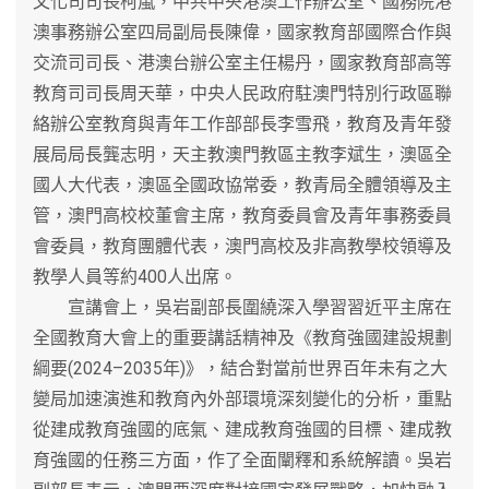
文化司司長柯嵐，中共中央港澳工作辦公室、國務院港
澳事務辦公室四局副局長陳偉，國家教育部國際合作與
交流司司長、港澳台辦公室主任楊丹，國家教育部高等
教育司司長周天華，中央人民政府駐澳門特別行政區聯
絡辦公室教育與青年工作部部長李雪飛，教育及青年發
展局局長龔志明，天主教澳門教區主教李斌生，澳區全
國人大代表，澳區全國政協常委，教青局全體領導及主
管，澳門高校校董會主席，教育委員會及青年事務委員
會委員，教育團體代表，澳門高校及非高教學校領導及
教學人員等約400人出席。
宣講會上，吳岩副部長圍繞深入學習習近平主席在
全國教育大會上的重要講話精神及《教育強國建設規劃
綱要(2024–2035年)》，結合對當前世界百年未有之大
變局加速演進和教育內外部環境深刻變化的分析，重點
從建成教育強國的底氣、建成教育強國的目標、建成教
育強國的任務三方面，作了全面闡釋和系統解讀。吳岩