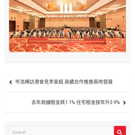
文
岑浩輝訪港會見李家超 商續合作推進兩地發展
章
導
去年商舖租金跌1.1% 住宅租金按年升3.9%
覽
S