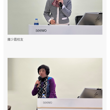
羅少霞校友