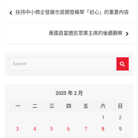
文
扶持中小微企發展也是開發橫琴「初心」的重要內容
章
導
黃國昌當選民眾黨主席的後續觀察
覽
S
e
a
r
2025 年 2 月
c
h
一
二
三
四
五
六
日
1
2
3
4
5
6
7
8
9