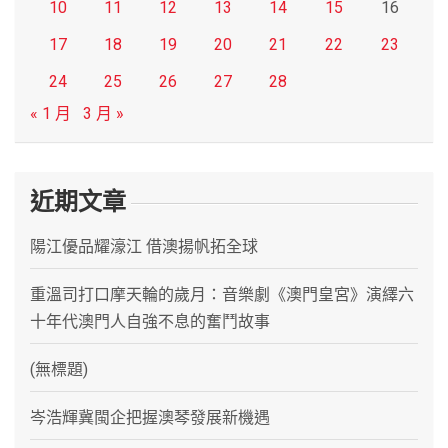
10
11
12
13
14
15
16
17
18
19
20
21
22
23
24
25
26
27
28
« 1 月
3 月 »
近期文章
陽江優品耀濠江 借澳揚帆拓全球
重溫司打口摩天輪的歲月：音樂劇《澳門皇宮》演繹六
十年代澳門人自強不息的奮鬥故事
(無標題)
岑浩輝冀閩企把握澳琴發展新機遇