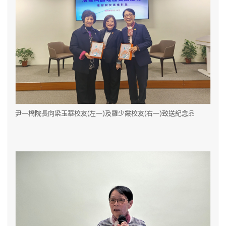
尹一橋院長向梁玉華校友(左一)及羅少霞校友(右一)致送紀念品