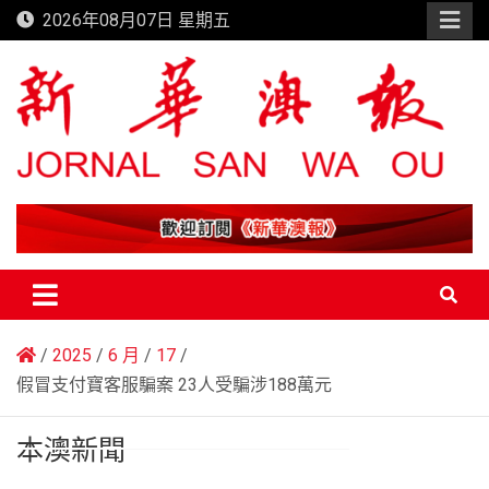
Skip
2026年08月07日 星期五
to
content
新華澳報
2025
6 月
17
假冒支付寶客服騙案 23人受騙涉188萬元
本澳新聞