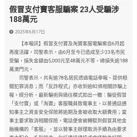
假冒支付寶客服騙案 23人受騙涉
188萬元
2025年6月17日
【本報訊】假冒支付寶及淘寶客服電騙案自6月起
再度活躍，司警表示，由6月至今已造成至少23名市民
受騙，損失金額由5,000元至48萬元不等，總損失逾188
萬澳門元。
司警表示，共有逾78名居民透過電話舉報、提供相
關犯罪消息；而「反詐程式」亦收到逾82條相關詐騙上
報。經分析，最新騙術與過往模式如出一轍：騙徒假冒
「支付寶」或「淘寶」客服職員致電事主，以普通話通
知事主之資金安全保險將逾期及會被收取大額費用；當
事主要求取消相關保險，電話便會被轉駁到假冒其他金
融機構的「客服」，並以替事主辦理取消手續為由要求