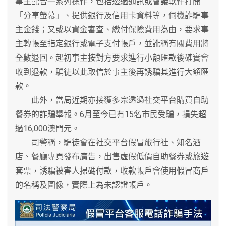
事主配合一系列操作，包括透過通訊或會議軟件打開
「分享螢幕」、提供銀行及信用卡資料等，伺機詐騙事
主金錢；又或以資金審查、繳付保險費用為由，要求事
主轉帳至指定銀行或電子支付帳戶，並訛稱有關費用將
全數退回。起初事主按對方要求進行小額匯款後確實會
收到退款，騙徒以此取信於事主後再誘騙其進行大額匯
款。
此外，當局近期亦接獲多宗透過社交平台購買自助
餐券的詐騙舉報。6月至今已有15名市民受騙，損失超
過16,000澳門元。
司警稱，騙徒會在社交平台假冒旅行社、知名酒
店、餐廳專頁發布廣告，出售虛假低價自助餐券或旅遊
套票，誘騙被害人掃碼付款，收款帳戶會使用假冒商戶
的名稱及圖像，實際上為未認證帳戶。