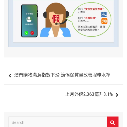
文
澳門購物滿意指數下滑 籲惕保質量改善服務水準
章
導
上月外儲2,363億升3.1%
覽
S